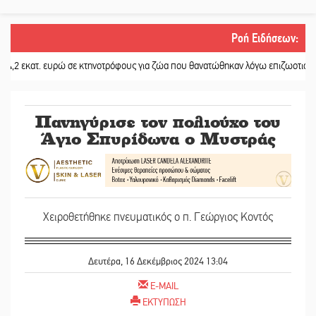
Ροή Ειδήσεων
:
ατ. ευρώ σε κτηνοτρόφους για ζώα που θανατώθηκαν λόγω επιζωοτιών
||
Η ψυ
Πανηγύρισε τον πολιούχο του
Άγιο Σπυρίδωνα ο Μυστράς
Χειροθετήθηκε πνευματικός ο π. Γεώργιος Κοντός
Δευτέρα, 16 Δεκέμβριος 2024 13:04
E-MAIL
ΕΚΤΥΠΩΣΗ