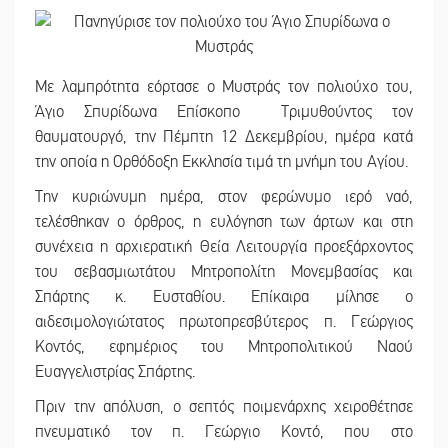
Mε λαμπρότητα εόρτασε ο Μυστράς τον πολιούχο του,
Άγιο Σπυρίδωνα Επίσκοπο Τριμυθούντος τον
θαυματουργό, την Πέμπτη 12 Δεκεμβρίου, ημέρα κατά
την οποία η Ορθόδοξη Εκκλησία τιμά τη μνήμη του Αγίου.
Την κυριώνυμη ημέρα, στον φερώνυμο ιερό ναό,
τελέσθηκαν ο όρθρος, η ευλόγηση των άρτων και στη
συνέχεια η αρχιερατική Θεία Λειτουργία προεξάρχοντος
του σεβασμιωτάτου Μητροπολίτη Μονεμβασίας και
Σπάρτης κ. Ευσταθίου. Επίκαιρα μίλησε ο
αιδεσιμολογιώτατος πρωτοπρεσβύτερος π. Γεώργιος
Κοντός, εφημέριος του Μητροπολιτικού Ναού
Ευαγγελιστρίας Σπάρτης.
Πριν την απόλυση, ο σεπτός ποιμενάρχης χειροθέτησε
πνευματικό τον π. Γεώργιο Κοντό, που στο