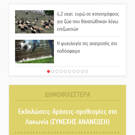
4,2 εκατ. ευρώ σε κτηνοτρόφους
για ζώα που θανατώθηκαν λόγω
επιζωοτιών
Η ψυχολογία της ανατροπής στο
ποδόσφαιρο
Ένα «ταξίδι» τέχνης και
χρωμάτων στη Νεάπολη
ΔΗΜΟΦΙΛΕΣΤΕΡΑ
Τα Λαγκάδια κρατούν ζωντανή
την τέχνη της πέτρας
Εκδηλώσεις-δράσεις-προθεσμίες στη
Λακωνία (ΣΥΝΕΧΗΣ ΑΝΑΝΕΩΣΗ)
Στους ρυθμούς της Ελεωνόρας