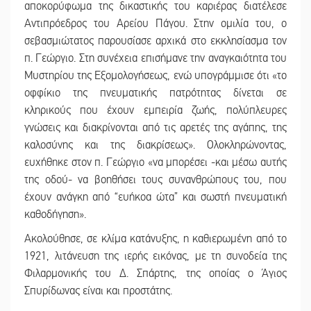
αποκορύφωμα της δικαστικής του καριέρας διατέλεσε
Αντιπρόεδρος του Αρείου Πάγου. Στην ομιλία του, ο
σεβασμιώτατος παρουσίασε αρχικά στο εκκλησίασμα τον
π. Γεώργιο. Στη συνέχεια επισήμανε την αναγκαιότητα του
Μυστηρίου της Εξομολογήσεως, ενώ υπογράμμισε ότι «το
οφφίκιο της πνευματικής πατρότητας δίνεται σε
κληρικούς που έχουν εμπειρία ζωής, πολύπλευρες
γνώσεις και διακρίνονται από τις αρετές της αγάπης, της
καλοσύνης και της διακρίσεως». Ολοκληρώνοντας,
ευχήθηκε στον π. Γεώργιο «να μπορέσει -και μέσω αυτής
της οδού- να βοηθήσει τους συνανθρώπους του, που
έχουν ανάγκη από “ευήκοα ώτα” και σωστή πνευματική
καθοδήγηση».
Ακολούθησε, σε κλίμα κατάνυξης, η καθιερωμένη από το
1921, λιτάνευση της ιερής εικόνας, με τη συνοδεία της
Φιλαρμονικής του Δ. Σπάρτης, της οποίας ο Άγιος
Σπυρίδωνας είναι και προστάτης.