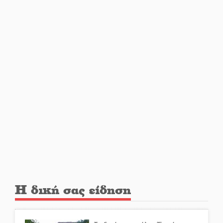
Στο Γύθειο η Άντζελα Γκερέκου
Νταλίκα έπεσε σε γκρεμό στον
Κλαδά: Νεκρός ο 48χρονος
οδηγός
«Ανοιχτή Πόλη» απόψε η Σπάρτη
«ξεκλειδώνει» αγορά και
ψυχαγωγία
«Θέρισε» η άσφαλτος και τον
Ιούλιο στην Πελοπόννησο
Η δική σας είδηση
Βράβευσε τον Π. Καρρά ο ΑΟ