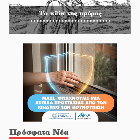
Το κλίκ της ημέρας
Του Ανδρέα Πετρουλάκη
Πρόσφατα Νέα