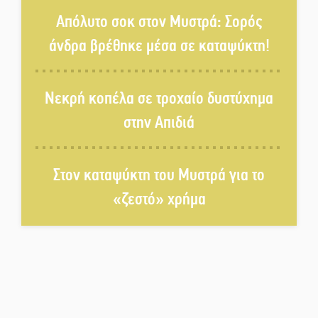
Ζουγανέλη το Σαϊνοπούλειο
Απόλυτο σοκ στον Μυστρά: Σορός
άνδρα βρέθηκε μέσα σε καταψύκτη!
Πλούσιο πολιτιστικό πρόγραμμα
δίνει «χρώμα» στον Αύγουστο
Νεκρή κοπέλα σε τροχαίο δυστύχημα
του Λαχίου
στην Απιδιά
Χασισοφυτεία στην
Παλαιοπαναγιά ξεσκέπασε η
Αστυνομία
Στον καταψύκτη του Μυστρά για το
«ζεστό» χρήμα
Μπαρόκ μελωδίες κάτω από την
αυγουστιάτικη πανσέληνο της
Μονεμβασιάς
Διακοπή ρεύματος στο Έλος