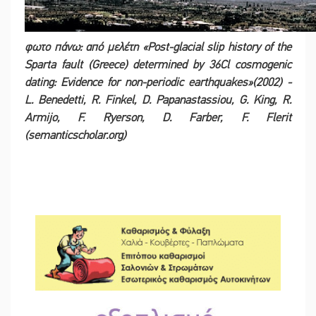
φωτο πάνω: από μελέτη «Post‐glacial slip history of the
Sparta fault (Greece) determined by 36Cl cosmogenic
dating: Evidence for non‐periodic earthquakes
»
(2002) -
L. Benedetti, R. Finkel, D. Papanastassiou, G. King, R.
Armijo, F. Ryerson, D. Farber, F. Flerit
(semanticscholar.org)