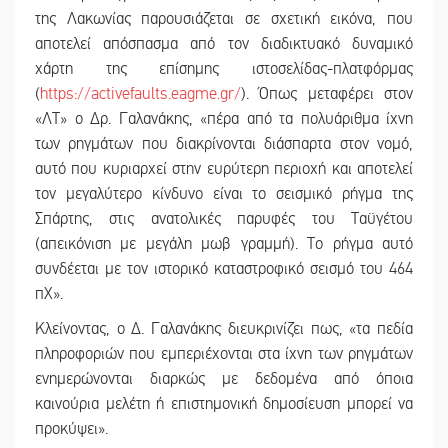
της Λακωνίας παρουσιάζεται σε σχετική εικόνα, που
αποτελεί απόσπασμα από τον διαδικτυακό δυναμικό
χάρτη της επίσημης ιστοσελίδας-πλατφόρμας
(
https://activefaults.eagme.gr/
). Όπως μεταφέρει στον
«ΛΤ» ο Δρ. Γαλανάκης, «πέρα από τα πολυάριθμα ίχνη
των ρηγμάτων που διακρίνονται διάσπαρτα στον νομό,
αυτό που κυριαρχεί στην ευρύτερη περιοχή και αποτελεί
τον μεγαλύτερο κίνδυνο είναι το σεισμικό ρήγμα της
Σπάρτης, στις ανατολικές παρυφές του Ταϋγέτου
(απεικόνιση με μεγάλη μωβ γραμμή). Το ρήγμα αυτό
συνδέεται με τον ιστορικό καταστροφικό σεισμό του 464
πΧ».
Κλείνοντας, ο Δ. Γαλανάκης διευκρινίζει πως, «τα πεδία
πληροφοριών που εμπεριέχονται στα ίχνη των ρηγμάτων
ενημερώνονται διαρκώς με δεδομένα από όποια
καινούρια μελέτη ή επιστημονική δημοσίευση μπορεί να
προκύψει».