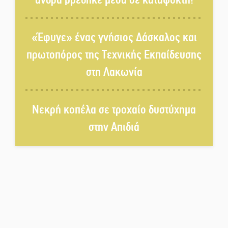
Παρουσιάστηκε το βιβλίο
«Νεαπολίτικα καρετομωράκια»
«Έφυγε» ένας γνήσιος Δάσκαλος και
στη Νεάπολη
πρωτοπόρος της Τεχνικής Εκπαίδευσης
Στο κάδρο καταγγελιών Τατούλη
στη Λακωνία
ο Σταύρος Αργειτάκος
Νεκρή κοπέλα σε τροχαίο δυστύχημα
Τα «Άνθη της Πέτρας» τίμησαν
στην Απιδιά
τον Γ. Γιαξόγλου
Εκδηλώσεις-δράσεις-
προθεσμίες στη Λακωνία
(ΣΥΝΕΧΗΣ ΑΝΑΝΕΩΣΗ)
Τίμησε τον Π. Καρρά ο ΑΟ
Κροκεών