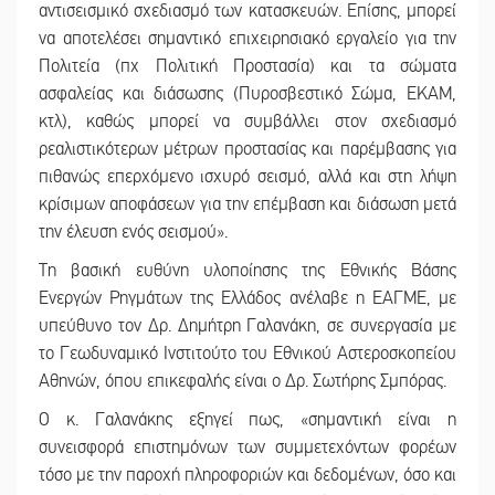
αντισεισμικό σχεδιασμό των κατασκευών. Επίσης, μπορεί
να αποτελέσει σημαντικό επιχειρησιακό εργαλείο για την
Πολιτεία (πχ Πολιτική Προστασία) και τα σώματα
ασφαλείας και διάσωσης (Πυροσβεστικό Σώμα, ΕΚΑΜ,
κτλ), καθώς μπορεί να συμβάλλει στον σχεδιασμό
ρεαλιστικότερων μέτρων προστασίας και παρέμβασης για
πιθανώς επερχόμενο ισχυρό σεισμό, αλλά και στη λήψη
κρίσιμων αποφάσεων για την επέμβαση και διάσωση μετά
την έλευση ενός σεισμού».
Τη βασική ευθύνη υλοποίησης της Εθνικής Βάσης
Ενεργών Ρηγμάτων της Ελλάδος ανέλαβε η ΕΑΓΜΕ, με
υπεύθυνο τον Δρ. Δημήτρη Γαλανάκη, σε συνεργασία με
το Γεωδυναμικό Ινστιτούτο του Εθνικού Αστεροσκοπείου
Αθηνών, όπου επικεφαλής είναι ο Δρ. Σωτήρης Σμπόρας.
Ο κ. Γαλανάκης εξηγεί πως, «σημαντική είναι η
συνεισφορά επιστημόνων των συμμετεχόντων φορέων
τόσο με την παροχή πληροφοριών και δεδομένων, όσο και