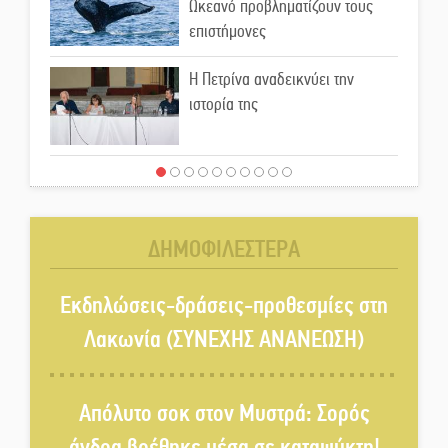
Ωκεανό προβληματίζουν τους
επιστήμονες
Η Πετρίνα αναδεικνύει την
ιστορία της
Έρχεται η 1η Γιορτή Μπύρας
στην Αγόριανη
ΔΗΜΟΦΙΛΕΣΤΕΡΑ
Παγιώνεται δημοσκοπικά ο…
δικομματισμός ΝΔ – ΕΛΑΣ
Εκδηλώσεις-δράσεις-προθεσμίες στη
Λακωνία (ΣΥΝΕΧΗΣ ΑΝΑΝΕΩΣΗ)
«Κεραυνοί» Μιχαλακάκου για
την ύδρευση στη Μάνη
Απόλυτο σοκ στον Μυστρά: Σορός
άνδρα βρέθηκε μέσα σε καταψύκτη!