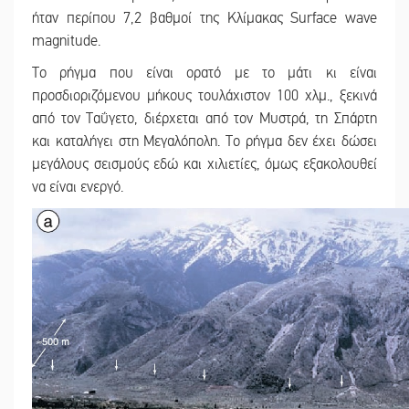
ήταν περίπου 7,2 βαθμοί της Κλίμακας Surface wave
magnitude.
Το ρήγμα που είναι ορατό με το μάτι κι είναι
προσδιοριζόμενου μήκους τουλάχιστον 100 χλμ., ξεκινά
από τον Ταΰγετο, διέρχεται από τον Μυστρά, τη Σπάρτη
και καταλήγει στη Μεγαλόπολη. Το ρήγμα δεν έχει δώσει
μεγάλους σεισμούς εδώ και χιλιετίες, όμως εξακολουθεί
να είναι ενεργό.