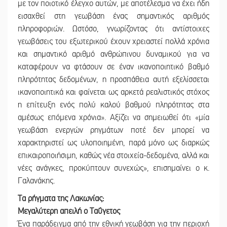
με τον ποιοτικό έλεγχο αυτών, με αποτέλεσμα να έχει ήδη
εισαχθεί στη γεωβάση ένας σημαντικός αριθμός
πληροφοριών. Ωστόσο, γνωρίζοντας ότι αντίστοιχες
γεωβάσεις του εξωτερικού έχουν χρειαστεί πολλά χρόνια
και σημαντικό αριθμό ανθρώπινου δυναμικού για να
καταφέρουν να φτάσουν σε έναν ικανοποιητικό βαθμό
πληρότητας δεδομένων, η προσπάθεια αυτή εξελίσσεται
ικανοποιητικά και φαίνεται ως αρκετά ρεαλιστικός στόχος
η επίτευξη ενός πολύ καλού βαθμού πληρότητας στα
αμέσως επόμενα χρόνια». Αξίζει να σημειωθεί ότι «μία
γεωβάση ενεργών ρηγμάτων ποτέ δεν μπορεί να
χαρακτηριστεί ως υλοποιημένη, παρά μόνο ως διαρκώς
επικαιροποιήσιμη, καθώς νέα στοιχεία-δεδομένα, αλλά και
νέες ανάγκες, προκύπτουν συνεχώς», επισημαίνει ο κ.
Γαλανάκης.
Τα ρήγματα της Λακωνίας:
Μεγαλύτερη απειλή ο Ταΰγετος
Ένα παράδειγμα από την εθνική γεωβάση για την περιοχή