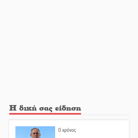
Ανανεώθηκε το γήπεδο-στέκι
στην παραλία της Νεάπολης
Ιωάννης Μ. Βαρβιτσιώτης: Στην
αιωνιότητα το ιστορικό πολιτικό
στέλεχος της Μεταπολίτευσης
Ο Άνθρωπος-αράχνη
«επιστρέφει» στη μεγάλη οθόνη
Η δική σας είδηση
«Μοναδικοί Άνθρωποι, Μια
Μεγάλη Παρέα» στην Ελαφόνησο
Ο χρόνος