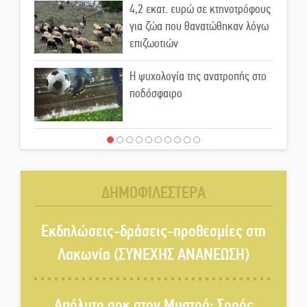
4,2 εκατ. ευρώ σε κτηνοτρόφους
για ζώα που θανατώθηκαν λόγω
επιζωοτιών
Η ψυχολογία της ανατροπής στο
ποδόσφαιρο
Ένα «ταξίδι» τέχνης και
χρωμάτων στη Νεάπολη
ΔΗΜΟΦΙΛΕΣΤΕΡΑ
Τα Λαγκάδια κρατούν ζωντανή
την τέχνη της πέτρας
Εκδηλώσεις-δράσεις-προθεσμίες στη
Λακωνία (ΣΥΝΕΧΗΣ ΑΝΑΝΕΩΣΗ)
Στους ρυθμούς της Ελεωνόρας
Ζουγανέλη το Σαϊνοπούλειο
Απόλυτο σοκ στον Μυστρά: Σορός