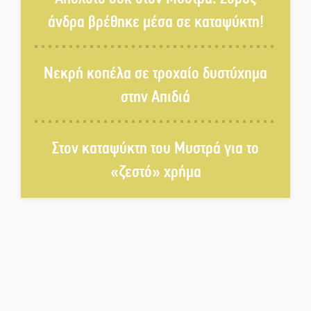
άνδρα βρέθηκε μέσα σε καταψύκτη!
Πλούσιο πολιτιστικό πρόγραμμα
δίνει «χρώμα» στον Αύγουστο
Νεκρή κοπέλα σε τροχαίο δυστύχημα
του Λαχίου
στην Απιδιά
Χασισοφυτεία στην
Παλαιοπαναγιά ξεσκέπασε η
Αστυνομία
Στον καταψύκτη του Μυστρά για το
«ζεστό» χρήμα
Μπαρόκ μελωδίες κάτω από την
αυγουστιάτικη πανσέληνο της
Μονεμβασιάς
Διακοπή ρεύματος στο Έλος