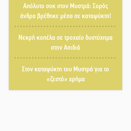
τραγελαφικά των «κληρονόμων»
Απόλυτο σοκ στον Μυστρά: Σορός
άνδρα βρέθηκε μέσα σε καταψύκτη!
Ο Ήλιος αποκαλύπτει τα μυστικά
του: Νέες εικόνες φέρνουν στο
Νεκρή κοπέλα σε τροχαίο δυστύχημα
φως άγνωστες «δίνες» στην
επιφάνειά του
στην Απιδιά
4,2 εκατ. ευρώ σε κτηνοτρόφους
για ζώα που θανατώθηκαν λόγω
Στον καταψύκτη του Μυστρά για το
επιζωοτιών
«ζεστό» χρήμα
Η ψυχολογία της ανατροπής στο
ποδόσφαιρο
Ένα «ταξίδι» τέχνης και
χρωμάτων στη Νεάπολη