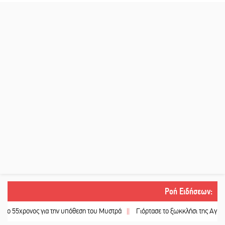
Ροή Ειδήσεων
:
 για την υπόθεση του Μυστρά
||
Γιόρτασε το ξωκκλήσι της Αγίας Σολομονής 