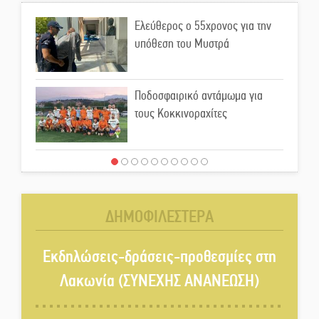
Ελεύθερος ο 55χρονος για την
υπόθεση του Μυστρά
Ποδοσφαιρικό αντάμωμα για
τους Κοκκινοραχίτες
Μάχης συνέχεια των 310 για τη
Λαϊκή Σπάρτης
ΔΗΜΟΦΙΛΕΣΤΕΡΑ
Στον τελικό του Πρωταθλήματος
Ελλάδας Beach Soccer ο Π.
Εκδηλώσεις-δράσεις-προθεσμίες στη
Μαρτσούκος
Λακωνία (ΣΥΝΕΧΗΣ ΑΝΑΝΕΩΣΗ)
Η Έρη Ρίτσου σχολιάζει τα…