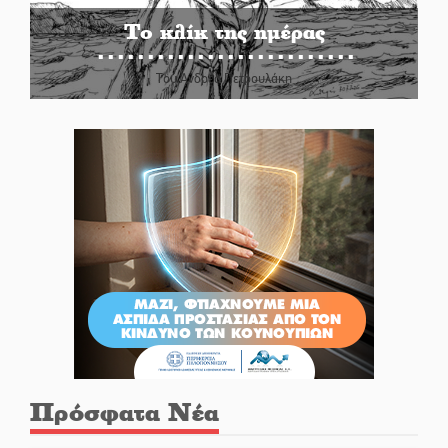
Το κλίκ της ημέρας
Του Ανδρέα Πετρουλάκη
Πρόσφατα Νέα