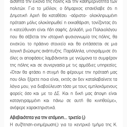
αισθητά την εικόνα της πόλης και την καθημερινότητα των
πολιτών. Για το μέλλον, ο δήμαρχος επανέλαβε ότι η
Δημοτική Αρχή θα καταθέσει -αόριστα- ολοκληρωμένη
πρόταση μόλις ολοκληρωθεί η εκκαθάριση, τονίζοντας ότι
η κατεύθυνση είναι ήδη σαφής. Δηλαδή, μια Παλαιολόγου
που θα σέβεται την ιστορική φυσιογνωμία της πόλης, θα
ενισχύει το πράσινο στοιχείο και θα εντάσσεται σε μια
λογική βιώσιμης ανάπτυξης. Παράλληλα, υπογράμμισε ότι
όλες οι αποφάσεις λαμβάνονται με γνώμονα το συμφέρον
της πόλης και σε συνεργασία με τις αρμόδιες υπηρεσίες.
«Όταν θα φτάσει η στιγμή θα φέρουμε την πρότασή μας
που όλοι ξέρετε ποια είναι, εκτός αν δεν καταλαβαίνετε τα
λόγια μου, για διαβούλευση τόσο με τους εμπλεκόμενους
φορείς όσο και με το ΔΣ. Και η δική μας άποψη είναι
καταγεγραμμένη και πάνω σε αυτή θα κινηθούμε»,
ανέφερε χαρακτηριστικά.
Αβεβαιότητα για την επόμενη… τριετία (;)
Η συζήτηση-ενημέρωση(;) για το κεντρικό τμήμα της Κ.