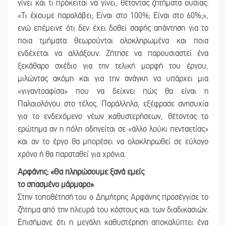
γίνει και τι πρόκειται να γίνει, θέτοντας ζητήματα ουσίας:
«Τι έχουμε παραλάβει; Είναι στο 100%; Είναι στο 60%;»,
ενώ επέμεινε ότι δεν έχει δοθεί σαφής απάντηση για το
ποια τμήματα θεωρούνται ολοκληρωμένα και ποια
ενδέχεται να αλλάξουν. Ζήτησε να παρουσιαστεί ένα
ξεκάθαρο σχέδιο για την τελική μορφή του έργου,
μιλώντας ακόμη και για την ανάγκη να υπάρχει μια
«γιγαντοαφίσα» που να δείχνει πώς θα είναι η
Παλαιολόγου στο τέλος. Παράλληλα, εξέφρασε ανησυχία
για το ενδεχόμενο νέων καθυστερήσεων, θέτοντας το
ερώτημα αν η πόλη οδηγείται σε «άλλο λούκι πενταετίας»
και αν το έργο θα μπορέσει να ολοκληρωθεί σε εύλογο
χρόνο ή θα παραταθεί για χρόνια.
Αρφάνης: «Θα πληρώσουμε ξανά εμείς
το σπασμένο μάρμαρο»
Στην τοποθέτησή του ο Δημήτρης Αρφάνης προσέγγισε το
ζήτημα από την πλευρά του κόστους και των διαδικασιών.
Επισήμανε ότι η μεγάλη καθυστέρηση αποκαλύπτει ένα