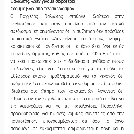
Βαλιώτης: «Δεν γίναμε σοφότεροι,
έχουμε βγει από τον σχεδιασμό»
Ο Βαγγέλης Βαλιώτης στάθηκε ιδιαίτερα στην
καθυστέρηση και στην απόκλιση από τον αρχικό
σχεδιασμό, επισημαίνοντας ότι η συζήτηση δεν πρόσθεσε
ουσιαστική γνώση. «Δεν γίναμε σοφότεροι», ανέφερε
χαρακτηριστικά, τονίζοντας ότι το έργο έχει βγει εκτός
χρονοδιαγράμματος, καθώς ήδη από το 2025 θα έπρεπε
να έχει προχωρήσει είτε η διαδικασία ανάθεσης στους
επιλαχόντες είτε νέα δημοπράτηση για το υπόλοιπο.
Εξέφρασε έντονο προβληματισμό για το γεγονός ότι
ακόμη δεν έχει ολοκληρωθεί η εκκαθάριση, ενώ στάθηκε
ιδιαίτερα στο ζήτημα των κακοτεχνιών, λέγοντας ότι
«βαραίνουν τον εργολάβο» και ότι η επιτροπή οφείλει να
τις καταγράψει και να τις καταλογίσει. Παράλληλα,
προειδοποίησε για πιθανές νομικές συνέπειες από την
καθυστέρηση, υπογραμμίζοντας ότι όσο το έργο
παραμένει σε εκκρεμότητα, επιβαρύνεται η πόλη και η