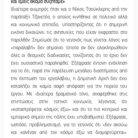
και εμείς ακόμα συζητάμε»
Ιδιαίτερα αιχμηρός ήταν και ο Νίκος Τσούκλερης από την
παράταξη Τζανετέα, ο οποίος κινήθηκε σε πολιτικό αλλά
και κοινωνικό επίπεδο, υποστηρίζοντας ότι η σημερινή
εικόνα δικαιώνει τις ανησυχίες που είχαν εκφραστεί στο
παρελθόν. Σημείωσε ότι το γεγονός πως γίνεται λόγος για
«παραλαβή» δεν σημαίνει τίποτα αν δεν ολοκληρωθούν
όλες οι θεσμικές διαδικασίες, τονίζοντας ότι το έργο δεν
έχει ουσιαστικά παραληφθεί. Εξέφρασε έντονη ενόχληση
για το ότι, παρά την παρέλευση μεγάλου διαστήματος από
την έκπτωση του εργολάβου, η Δημοτική Αρχή δεν έχει
καταλήξει σε καμία σαφή απόφαση για την πορεία του
έργου. Με ιδιαίτερα δραματικό τόνο, αναφέρθηκε στις
επιπτώσεις στην τοπική κοινωνία, λέγοντας ότι
«καταστρέφεται κόσμος έξω» και ότι το πιο κεντρικό και
εμπορικό σημείο της πόλης έχει υποβαθμιστεί. Εξέφρασε,
ωστόσο, προβληματισμό, για το γεγονός ότι «δεν ακούω
και κανέναν από τον κόσμο έξω να διαμαρτύρεται».