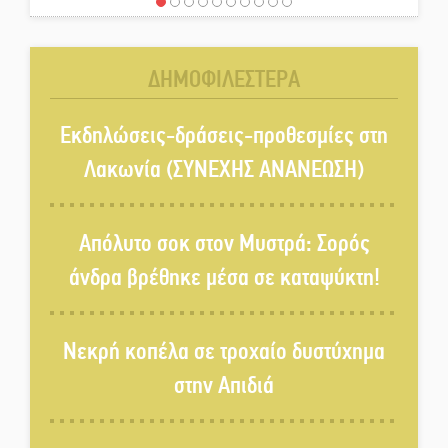
Ένα «ταξίδι» τέχνης και
χρωμάτων στη Νεάπολη
ΔΗΜΟΦΙΛΕΣΤΕΡΑ
Τα Λαγκάδια κρατούν ζωντανή
την τέχνη της πέτρας
Εκδηλώσεις-δράσεις-προθεσμίες στη
Λακωνία (ΣΥΝΕΧΗΣ ΑΝΑΝΕΩΣΗ)
Στους ρυθμούς της Ελεωνόρας
Ζουγανέλη το Σαϊνοπούλειο
Απόλυτο σοκ στον Μυστρά: Σορός
άνδρα βρέθηκε μέσα σε καταψύκτη!
Πλούσιο πολιτιστικό πρόγραμμα
δίνει «χρώμα» στον Αύγουστο
Νεκρή κοπέλα σε τροχαίο δυστύχημα
του Λαχίου
στην Απιδιά
Χασισοφυτεία στην
Παλαιοπαναγιά ξεσκέπασε η