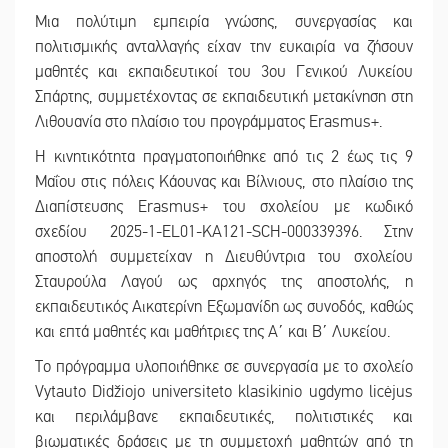
Μια πολύτιμη εμπειρία γνώσης, συνεργασίας και
πολιτισμικής ανταλλαγής είχαν την ευκαιρία να ζήσουν
μαθητές και εκπαιδευτικοί του 3ου Γενικού Λυκείου
Σπάρτης, συμμετέχοντας σε εκπαιδευτική μετακίνηση στη
Λιθουανία στο πλαίσιο του προγράμματος Erasmus+.
Η κινητικότητα πραγματοποιήθηκε από τις 2 έως τις 9
Μαΐου στις πόλεις Κάουνας και Βίλνιους, στο πλαίσιο της
Διαπίστευσης Erasmus+ του σχολείου με κωδικό
σχεδίου 2025-1-EL01-KA121-SCH-000339396. Στην
αποστολή συμμετείχαν η Διευθύντρια του σχολείου
Σταυρούλα Λαγού ως αρχηγός της αποστολής, η
εκπαιδευτικός Αικατερίνη Εξωμανίδη ως συνοδός, καθώς
και επτά μαθητές και μαθήτριες της Α΄ και Β΄ Λυκείου.
Το πρόγραμμα υλοποιήθηκε σε συνεργασία με το σχολείο
Vytauto Didžiojo universiteto klasikinio ugdymo licėjus
και περιλάμβανε εκπαιδευτικές, πολιτιστικές και
βιωματικές δράσεις με τη συμμετοχή μαθητών από τη