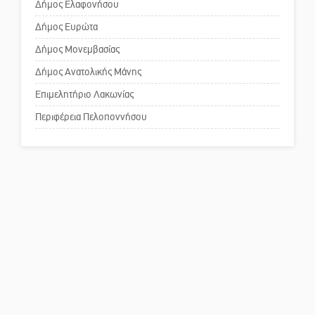
Δήμος Ελαφονήσου
Το δικό σας σχόλιο: Ανοιχτή
επιστολή στον δήμαρχο Σπάρτης
Δήμος Ευρώτα
για τη λειτουργία του ΚΑΠΗ
Δήμος Μονεμβασίας
Δήμος Ανατολικής Μάνης
Το δικό σας σχόλιο: Παράδειγμα
κοινωνικής αναισθησίας
Επιμελητήριο Λακωνίας
Περιφέρεια Πελοποννήσου
Πού βρίσκεται το ιστορικό
κέντρο της Σπάρτης;