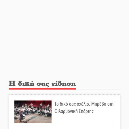
Από Λιβύη είχαν ξεκινήσει οι
μετανάστες που
περισυνελέγησαν στο Ταίναρο
Διακοπή ρεύματος στην Πελλάνα
Λακε-Δαιμονικά: Το κυπαρίσσι
του Μυστρά που φύτρωσε από
μια ξεχασμένη προφητεία
Η δική σας είδηση
Κλήρωσε για τον Αστέρα
Βλαχιώτη στη Γ’ Εθνική
Το δικό σας σχόλιο: Μπράβο στη
Φιλαρμονική Σπάρτης
Οδύνη στην Απιδιά για τον χαμό
της 29χρονης Ελένης σε τροχαίο