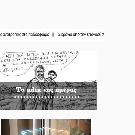
οπής στο ποδόσφαιρο
||
5 χρόνια από την επανασύσταση της ΙΜ Παναγίας Βρεσ
Το κλίκ της ημέρας
Του Ανδρέα Πετρουλάκη