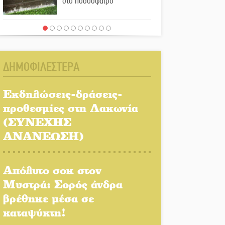
στο ποδόσφαιρο
Ένα «ταξίδι» τέχνης και
χρωμάτων στη Νεάπολη
ΔΗΜΟΦΙΛΕΣΤΕΡΑ
Τα Λαγκάδια κρατούν
ζωντανή την τέχνη της
Εκδηλώσεις-δράσεις-
πέτρας
προθεσμίες στη Λακωνία
(ΣΥΝΕΧΗΣ
Στους ρυθμούς της
Ελεωνόρας Ζουγανέλη το
ΑΝΑΝΕΩΣΗ)
Σαϊνοπούλειο
Απόλυτο σοκ στον
Πλούσιο πολιτιστικό
πρόγραμμα δίνει «χρώμα»
Μυστρά: Σορός άνδρα
στον Αύγουστο του Λαχίου
βρέθηκε μέσα σε
καταψύκτη!
Χασισοφυτεία στην