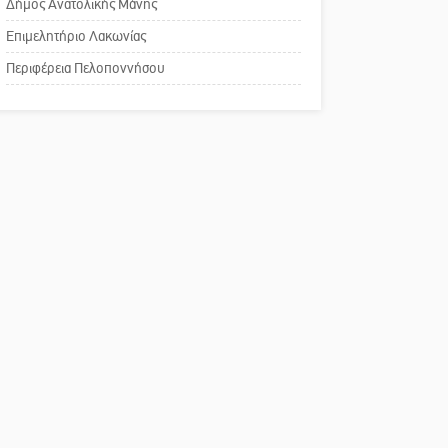
του ΚΑΠΗ
Δήμος Ανατολικής Μάνης
Επιμελητήριο Λακωνίας
Το δικό σας σχόλιο:
Περιφέρεια Πελοποννήσου
Παράδειγμα κοινωνικής
αναισθησίας
Πού βρίσκεται το ιστορικό
κέντρο της Σπάρτης;