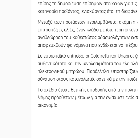
επίσης τη δημοσίευση επίσημων στοιχείων για τις
κατηγορία προϊόντος, ενισχύοντας έτσι τη διαφάνε
Μεταξύ των προτάσεων περιλαμβάνεται ακόμη η κ
επιτραπέζιες ελιές, έναν κλάδο με ιδιαίτερη οικονο
αναθεώρηση του καθεστώτος αδασμολόγητων εισα
αποφευχθούν φαινόμενα που ενδέχεται να πιέζουν
Σε ευρωπαϊκό επίπεδο, οι Coldiretti και Unaprol
αυθεντικότητα και την ιχνηλασιμότητα του ελαιολ
ηλεκτρονικού μητρώου. Παράλληλα, υποστηρίζου
σύγχυση στους καταναλωτές σχετικά με την ποιότη
Το σχέδιο έτυχε θετικής υποδοχής από την πολιτι
λήψης πρόσθετων μέτρων για την ενίσχυση ενός στ
οικονομία.