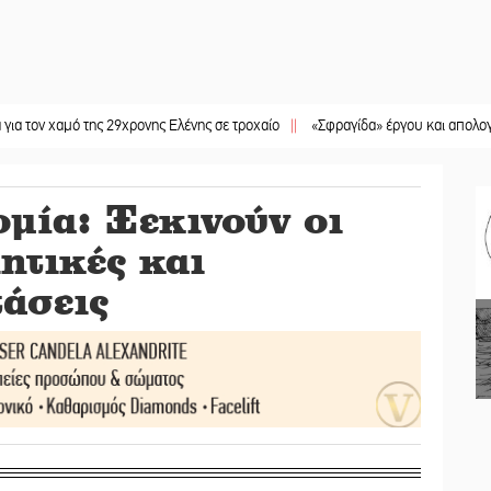
μό της 29χρονης Ελένης σε τροχαίο
||
«Σφραγίδα» έργου και απολογισμού στο
μία: Ξεκινούν οι
ητικές και
τάσεις