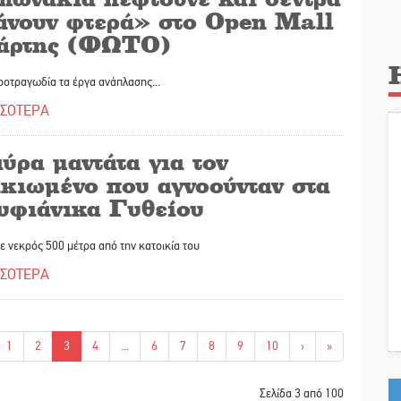
άνουν φτερά» στο Open Mall
άρτης (ΦΩΤΟ)
ροτραγωδία τα έργα ανάπλασης...
ΣΣΟΤΕΡΑ
ύρα μαντάτα για τον
ικιωμένο που αγνοούνταν στα
υφιάνικα Γυθείου
 νεκρός 500 μέτρα από την κατοικία του
ΣΣΟΤΕΡΑ
1
2
3
4
...
6
7
8
9
10
›
»
Σελίδα 3 από 100