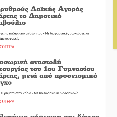
 ρυθμούς Λαϊκής Αγοράς
άρτης το Δημοτικό
μβούλιο
γει το παζάρι από τη θέση του - Με διαφορετικές στοχεύσεις οι
όμενοι φορείς
ΣΣΟΤΕΡΑ
οσωρινή αναστολή
τουργίας του 1ου Γυμνασίου
άρτης, μετά από προσεισμικό
εγχο
ευρήματα στον κτίριο - Με τηλεδιάσκεψη η διδασκαλία
ΣΣΟΤΕΡΑ
λωνάκια πέφτουνε και δέντρα