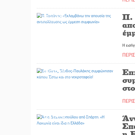
Π.
20/12/2024
απο
έμ
Η εισήγ
ΠΕΡΙ
Επ
20/12/2024
συ
στ
ΠΕΡΙ
Άν
18/12/2024
Σπ
η 