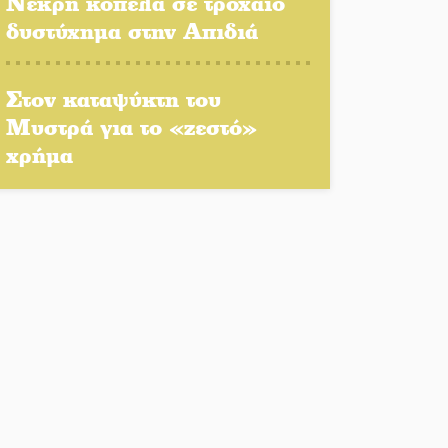
Νεκρή κοπέλα σε τροχαίο
δυστύχημα στην Απιδιά
Αποστολή εξετελέσθη στην
Ταϊβάν: Στη βάση τους τα
Στον καταψύκτη του
παγκόσμια Σπαρτιατόπουλα
Μυστρά για το «ζεστό»
«Ρίζες και Ρεύματα» στο
χρήμα
Ξηροκάμπι με Ίκαρη και
Ζερβάκη
Αμετάβλητος στο «τριάρι» ο
κίνδυνος φωτιάς σε όλη τη
Λακωνία
Εβδομάδα Ομογενών:
Κερδισμένη ουσία ή
επικοινωνιακές εντυπώσεις;
Ελεύθερος ο 55χρονος για