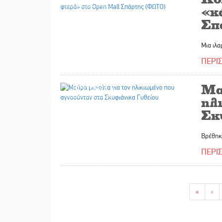
«κ
Σπ
Μια ιλα
ΠΕΡΙ
Μα
10/12/2024
ηλ
Σκ
Βρέθηκε
ΠΕΡΙ
«
‹