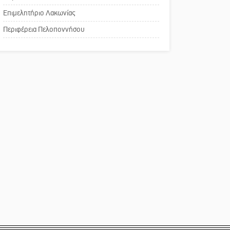
χρωμάτων στη Νεάπολη
Επιμελητήριο Λακωνίας
Το δικό σας σχόλιο:
Περιφέρεια Πελοποννήσου
Παράδειγμα κοινωνικής
αναισθησίας
Πού βρίσκεται το ιστορικό
κέντρο της Σπάρτης;