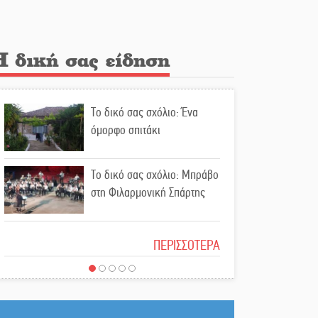
την υπόθεση του Μυστρά
Εκδηλώσεις-δράσεις-
Η δική σας είδηση
προθεσμίες στη Λακωνία
(ΣΥΝΕΧΗΣ ΑΝΑΝΕΩΣΗ)
Το δικό σας σχόλιο: Ένα
Ποδοσφαιρικό αντάμωμα για
όμορφο σπιτάκι
τους Κοκκινοραχίτες
Το δικό σας σχόλιο: Μπράβο
Μάχης συνέχεια των 310 για
στη Φιλαρμονική Σπάρτης
τη Λαϊκή Σπάρτης
Το δικό σας σχόλιο: Σύντομη
Στον τελικό του
ΠΕΡΙΣΣΟΤΕΡΑ
απάντηση σε διθυράμβους
Πρωταθλήματος Ελλάδας
για το παλαιό Δικαστικό
Beach Soccer ο Π.
Μέγαρο
Μαρτσούκος