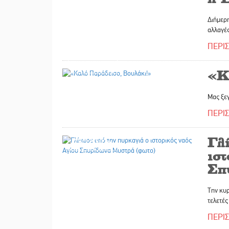
Διήμερη
αλλαγές
ΠΕΡΙ
17/12/2024
«Κ
Μας ξε
ΠΕΡΙ
Γλ
13/12/2024
ιστ
Σπ
Την κυρ
τελετές
ΠΕΡΙ