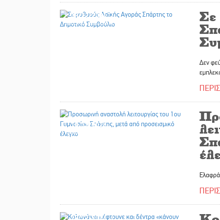
Σε
13/12/2024
Σπ
Συ
Δεν φεύ
εμπλεκ
ΠΕΡΙ
Πρ
10/12/2024
λει
Σπ
έλ
Ελαφρά 
ΠΕΡΙ
Κο
10/12/2024