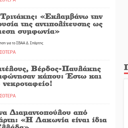
 Τριτάκης: «Εκλαμβάνω την
υσία της αντιπολίτευσης ως
μεση συμφωνία»
ηση για το ΣΒΑΑ Δ. Σπάρτης
ΣΣΟΤΕΡΑ
ιτέλους, Βέρδος-Παυλάκης
μφώνησαν κάπου: Έστω και
ο νεκροταφείο!
ΣΣΟΤΕΡΑ
να Διαμαντοπούλου από
άρτη: «Η Λακωνία είναι ίδια
Ελλάδα»