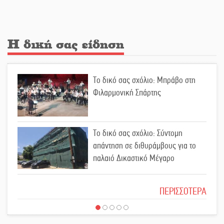
Κλήρωσε για τον Αστέρα Βλαχιώτη
στη Γ’ Εθνική
Η δική σας είδηση
Οδύνη στην Απιδιά για τον χαμό της
Το δικό σας σχόλιο: Μπράβο στη
29χρονης Ελένης σε τροχαίο
Φιλαρμονική Σπάρτης
«Σφραγίδα» έργου και
Το δικό σας σχόλιο: Σύντομη
απολογισμού στο Παναρκαδικό από
απάντηση σε διθυράμβους για το
τον Κυρ. Διαμαντάκο
παλαιό Δικαστικό Μέγαρο
Μια «χρυσή» ελαιοκομική
Το δικό σας σχόλιο: Ιερή απόφαση
προοπτική για τη Λακωνία
ΠΕΡΙΣΣΟΤΕΡΑ