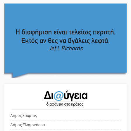
Εκδηλώσεις του ΚΚΕ Λακωνίας για
Το δικό σας σχόλιο: Πώς να
τα 80 χρόνια από την ίδρυση του
εμπιστευθείς;
Δημοκρατικού Στρατού
«Στέγνωσε» από νερό πάνω από
Ο εξωραϊσμός της Πλατείας Ν.
μήνα ο Πύρριχος
Κόσμου και ένας ελλοχεύων
κίνδυνος
Άγρυπνος φρουρός 2 δεκαετιών το
Το δικό σας σχόλιο: «Κύριε
Πυροφυλάκιο στις Αιγιές
πρωθυπουργέ, ντροπή»
ΔΥΠΑ: Επιπλέον 8.000
Το δικό σας σχόλιο: Ανοιχτή
επιδοτούμενες θέσεις στο
επιστολή στον δήμαρχο Σπάρτης για
πρόγραμμα απασχόλησης ανέργων
τη λειτουργία του ΚΑΠΗ
Δήμος Σπάρτης
55 ετών και άνω
Δήμος Ελαφονήσου