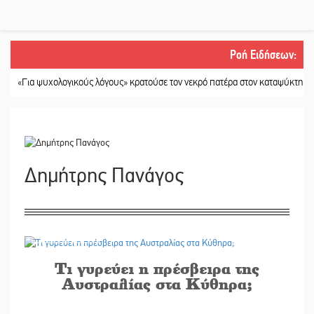
Ροή Ειδήσεων
:
α ψυχολογικούς λόγους» κρατούσε τον νεκρό πατέρα στον καταψύκτη
||
Kasto
Δημήτρης Πανάγος
31/07/2024
Τι γυρεύει η πρέσβειρα της
Αυστραλίας στα Κύθηρα;