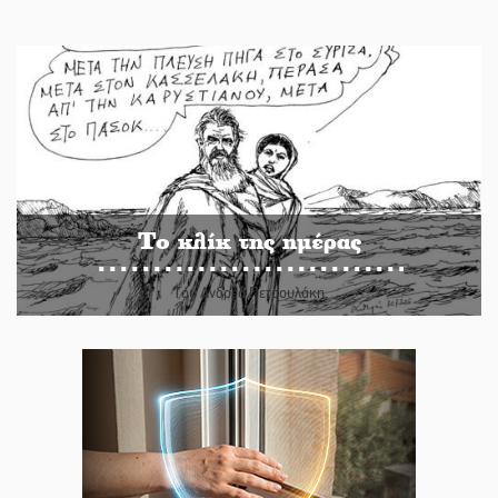
Το κλίκ της ημέρας
Του Ανδρέα Πετρουλάκη