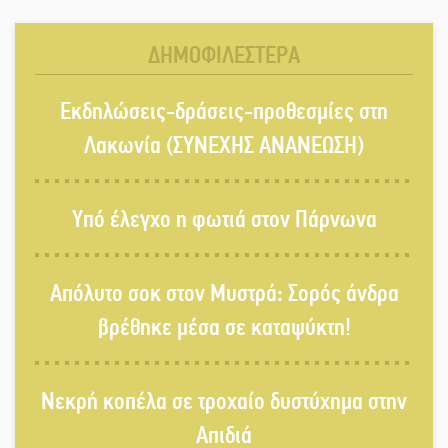
Άρνα: Στήνεται το 3ο Τουρνουά
Τάβλι
ΔΗΜΟΦΙΛΕΣΤΕΡΑ
Αυθεντικό γλέντι με «Γιορτή
Εκδηλώσεις-δράσεις-προθεσμίες στη
Βραστού» στη Σοχά
Λακωνία (ΣΥΝΕΧΗΣ ΑΝΑΝΕΩΣΗ)
Το τελεφερίκ της Μονεμβασιάς στο
Υπό έλεγχο η φωτιά στον Πάρνωνα
τραπέζι του δημόσιου διαλόγου
Απόλυτο σοκ στον Μυστρά: Σορός άνδρα
Πολιτισμός και παράδοση δίνουν
βρέθηκε μέσα σε καταψύκτη!
ραντεβού στην Αγόριανη
Νεκρή κοπέλα σε τροχαίο δυστύχημα στην
Η Σοχά ετοιμάζεται για ένα
Απιδιά
δυναμικό καλοκαιρινό party