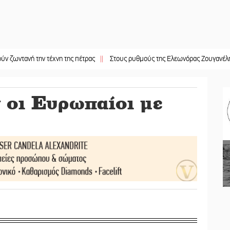
νή την τέχνη της πέτρας
||
Στους ρυθμούς της Ελεωνόρας Ζουγανέλη το Σαϊν
 οι Ευρωπαίοι με