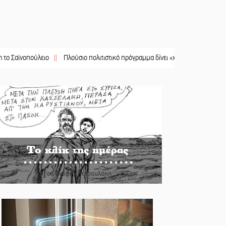
οπούλειο
||
Πλούσιο πολιτιστικό πρόγραμμα δίνει «χρώμα» στον Αύγουστο το
Το κλίκ της ημέρας
Του Ανδρέα Πετρουλάκη