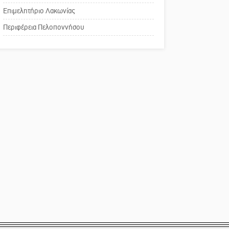
Καστόρειο
Επιμελητήριο Λακωνίας
Το δικό σας σχόλιο:
Περιφέρεια Πελοποννήσου
Παράδειγμα κοινωνικής
αναισθησίας
Πού βρίσκεται το ιστορικό
κέντρο της Σπάρτης;