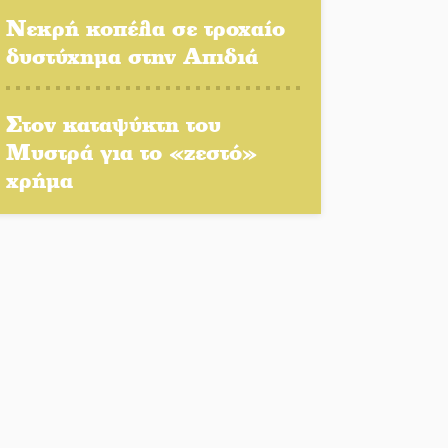
Γκερέκου
Νεκρή κοπέλα σε τροχαίο
δυστύχημα στην Απιδιά
Νταλίκα έπεσε σε γκρεμό
στον Κλαδά: Νεκρός ο
Στον καταψύκτη του
48χρονος οδηγός
Μυστρά για το «ζεστό»
χρήμα
«Ανοιχτή Πόλη» απόψε η
Σπάρτη «ξεκλειδώνει»
αγορά και ψυχαγωγία
«Θέρισε» η άσφαλτος και
τον Ιούλιο στην
Πελοπόννησο
Βράβευσε τον Π. Καρρά ο
ΑΟ Κροκεών