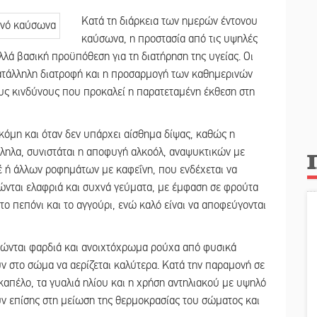
Κατά τη διάρκεια των ημερών έντονου
καύσωνα, η προστασία από τις υψηλές
λά βασική προϋπόθεση για τη διατήρηση της υγείας. Οι
κατάλληλη διατροφή και η προσαρμογή των καθημερινών
υς κινδύνους που προκαλεί η παρατεταμένη έκθεση στη
κόμη και όταν δεν υπάρχει αίσθημα δίψας, καθώς η
ληλα, συνιστάται η αποφυγή αλκοόλ, αναψυκτικών με
 ή άλλων ροφημάτων με καφεΐνη, που ενδέχεται να
ώνται ελαφριά και συχνά γεύματα, με έμφαση σε φρούτα
το πεπόνι και το αγγούρι, ενώ καλό είναι να αποφεύγονται
ιστώνται φαρδιά και ανοιχτόχρωμα ρούχα από φυσικά
ν στο σώμα να αερίζεται καλύτερα. Κατά την παραμονή σε
απέλο, τα γυαλιά ηλίου και η χρήση αντηλιακού με υψηλό
ύν επίσης στη μείωση της θερμοκρασίας του σώματος και