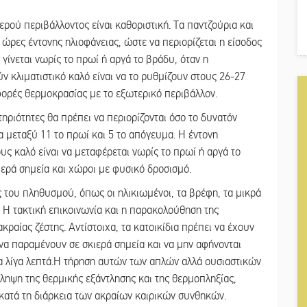
ερού περιβάλλοντος είναι καθοριστική. Τα παντζούρια και
ς ώρες έντονης ηλιοφάνειας, ώστε να περιορίζεται η είσοδος
γίνεται νωρίς το πρωί ή αργά το βράδυ, όταν η
ν κλιματιστικό καλό είναι να το ρυθμίζουν στους 26-27
ορές θερμοκρασίας με το εξωτερικό περιβάλλον.
τηριότητες θα πρέπει να περιορίζονται όσο το δυνατόν
α μεταξύ 11 το πρωί και 5 το απόγευμα. Η έντονη
ς καλό είναι να μεταφέρεται νωρίς το πρωί ή αργά το
ιερά σημεία και χώροι με φυσικό δροσισμό.
ες του πληθυσμού, όπως οι ηλικιωμένοι, τα βρέφη, τα μικρά
. Η τακτική επικοινωνία και η παρακολούθηση της
κραίας ζέστης. Αντίστοιχα, τα κατοικίδια πρέπει να έχουν
α παραμένουν σε σκιερά σημεία και να μην αφήνονται
α λίγα λεπτά.Η τήρηση αυτών των απλών αλλά ουσιαστικών
ληψη της θερμικής εξάντλησης και της θερμοπληξίας,
 κατά τη διάρκεια των ακραίων καιρικών συνθηκών.