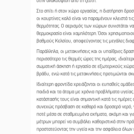
στην ανακούφιση από τη ζέστη.
Στο σπίτι ή στον χώρο εργασίας, η διατήρηση δροσ
οι κουρτίνες καλό είναι να παραμένουν κλειστά τι
θερμότητας. Ο αερισμός των χώρων συνιστάται να 
θερμοκρασία είναι χαμηλότερη. Όσοι χρησιμοποιού
βαθμούς Κελσίου, αποφεύγοντας τις μεγάλες διαφ
Παράλληλα, οι μετακινήσεις και οι υπαίθριες δρασ
περισσότερο τις θερμές ώρες της ημέρας, ιδιαίτερ
σωματική άσκηση ή εργασία σε εξωτερικούς χώρου
βράδυ, ενώ κατά τις μετακινήσεις προτιμώνται σκ
Ιδιαίτερη φροντίδα χρειάζονται οι ευπαθείς ομάδ
παιδιά και τα άτομα με χρόνια προβλήματα υγείας
κατάστασής τους είναι σημαντική κατά τις ημέρες α
συνεχώς πρόσβαση σε καθαρό και δροσερό νερό, ν
ποτέ μέσα σε σταθμευμένα οχήματα, ακόμη και γι
μέτρων μπορεί να συμβάλει καθοριστικά στην πρό
προστατεύοντας την υγεία και την ασφάλεια όλων