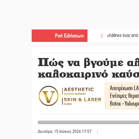
Ροή Ειδήσεων
:
||
«Χάθηκε ένας από τους απλο
Πώς να βγούμε αλ
καλοκαιρινό καύ
Δευτέρα, 15 Ιούνιος 2026 17:57
|