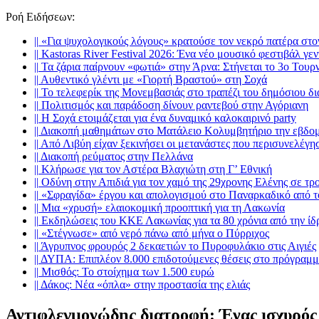
Ροή Ειδήσεων
:
||
«Για ψυχολογικούς λόγους» κρατούσε τον νεκρό πατέρα στ
||
Kastoras River Festival 2026: Ένα νέο μουσικό φεστιβάλ γεν
||
Τα ζάρια παίρνουν «φωτιά» στην Άρνα: Στήνεται το 3ο Τουρ
||
Αυθεντικό γλέντι με «Γιορτή Βραστού» στη Σοχά
||
Το τελεφερίκ της Μονεμβασιάς στο τραπέζι του δημόσιου δ
||
Πολιτισμός και παράδοση δίνουν ραντεβού στην Αγόριανη
||
Η Σοχά ετοιμάζεται για ένα δυναμικό καλοκαιρινό party
||
Διακοπή μαθημάτων στο Ματάλειο Κολυμβητήριο την εβδο
||
Από Λιβύη είχαν ξεκινήσει οι μετανάστες που περισυνελέγη
||
Διακοπή ρεύματος στην Πελλάνα
||
Κλήρωσε για τον Αστέρα Βλαχιώτη στη Γ’ Εθνική
||
Οδύνη στην Απιδιά για τον χαμό της 29χρονης Ελένης σε τρ
||
«Σφραγίδα» έργου και απολογισμού στο Παναρκαδικό από τ
||
Μια «χρυσή» ελαιοκομική προοπτική για τη Λακωνία
||
Εκδηλώσεις του ΚΚΕ Λακωνίας για τα 80 χρόνια από την ί
||
«Στέγνωσε» από νερό πάνω από μήνα ο Πύρριχος
||
Άγρυπνος φρουρός 2 δεκαετιών το Πυροφυλάκιο στις Αιγιές
||
ΔΥΠΑ: Επιπλέον 8.000 επιδοτούμενες θέσεις στο πρόγραμμ
||
Μισθός: Το στοίχημα των 1.500 ευρώ
||
Δάκος: Νέα «όπλα» στην προστασία της ελιάς
Αντιφλεγμονώδης διατροφή: Ένας ισχυρός