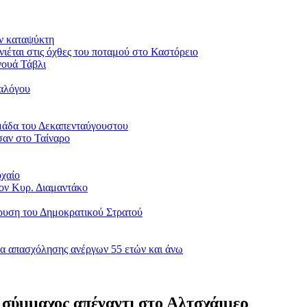
ον καταψύκτη
νιέται στις όχθες του ποταμού στο Καστόρειο
νουά Τάβλι
ιαλόγου
μάδα του Δεκαπενταύγουστου
σαν στο Ταίναρο
οχαίο
ον Κυρ. Διαμαντάκο
δρυση του Δημοκρατικού Στρατού
α απασχόλησης ανέργων 55 ετών και άνω
 σύμμαχος απέναντι στο Αλτσχάιμερ