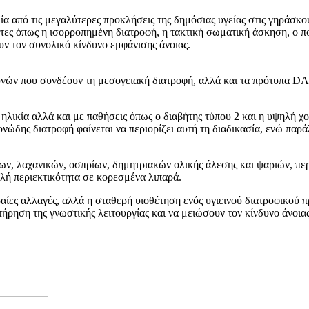
ία από τις μεγαλύτερες προκλήσεις της δημόσιας υγείας στις γηράσκο
τες όπως η ισορροπημένη διατροφή, η τακτική σωματική άσκηση, ο πο
υν τον συνολικό κίνδυνο εμφάνισης άνοιας.
ευνών που συνδέουν τη μεσογειακή διατροφή, αλλά και τα πρότυπα D
ην ηλικία αλλά και με παθήσεις όπως ο διαβήτης τύπου 2 και η υψηλή 
νώδης διατροφή φαίνεται να περιορίζει αυτή τη διαδικασία, ενώ παρά
ων, λαχανικών, οσπρίων, δημητριακών ολικής άλεσης και ψαριών, πε
λή περιεκτικότητα σε κορεσμένα λιπαρά.
αίες αλλαγές, αλλά η σταθερή υιοθέτηση ενός υγιεινού διατροφικού π
τήρηση της γνωστικής λειτουργίας και να μειώσουν τον κίνδυνο άνοι