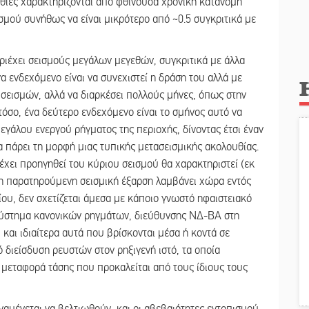
υθίες χαρακτηρίζονται από φθίνουσα χρονική κατανομή
σμού συνήθως να είναι μικρότερο από ~0.5 συγκριτικά με
εριέχει σεισμούς μεγάλων μεγεθών, συγκριτικά με άλλα
 ενδεχόμενο είναι να συνεχιστεί η δράση του αλλά με
 σεισμών, αλλά να διαρκέσει πολλούς μήνες, όπως στην
όσο, ένα δεύτερο ενδεχόμενο είναι το σμήνος αυτό να
μεγάλου ενεργού ρήγματος της περιοχής, δίνοντας έτσι έναν
να πάρει τη μορφή μιας τυπικής μετασεισμικής ακολουθίας.
 έχει προηγηθεί του κύριου σεισμού θα χαρακτηριστεί (εκ
 η παρατηρούμενη σεισμική έξαρση λαμβάνει χώρα εντός
ου, δεν σχετίζεται άμεσα με κάποιο γνωστό ηφαιστειακό
α σύστημα κανονικών ρηγμάτων, διεύθυνσης ΝΔ-ΒΑ στη
 και ιδιαίτερα αυτά που βρίσκονται μέσα ή κοντά σε
 διείσδυση ρευστών στον ρηξιγενή ιστό, τα οποία
 μεταφορά τάσης που προκαλείται από τους ίδιους τους
ναμένεται να βελτιωθούν, και οι αβεβαιότητες εντοπισμού