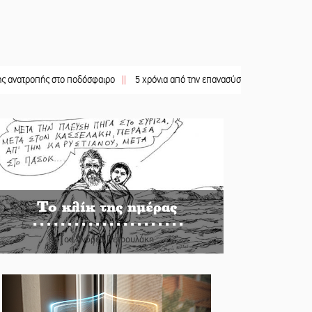
ής στο ποδόσφαιρο
||
5 χρόνια από την επανασύσταση της ΙΜ Παναγίας Βρεσθε
Το κλίκ της ημέρας
Του Ανδρέα Πετρουλάκη