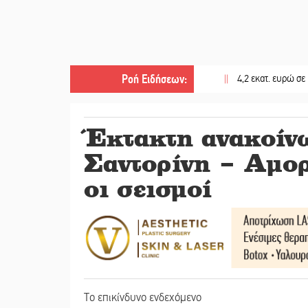
Ροή Ειδήσεων
:
||
4,2 εκατ. ευρώ σε κτηνοτρό
Έκτακτη ανακοί
Σαντορίνη – Αμο
οι σεισμοί
Το επικίνδυνο ενδεχόμενο