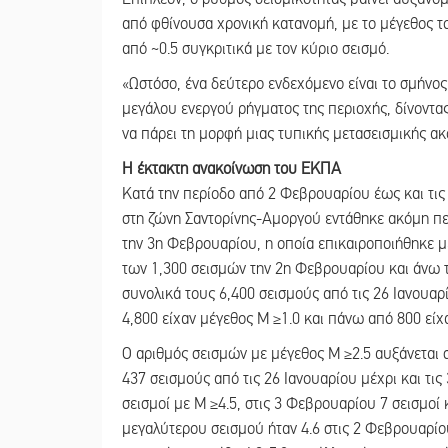
από φθίνουσα χρονική κατανομή, με το μέγεθος τ
από ~0.5 συγκριτικά με τον κύριο σεισμό.
«Ωστόσο, ένα δεύτερο ενδεχόμενο είναι το σμήνος
μεγάλου ενεργού ρήγματος της περιοχής, δίνοντας 
να πάρει τη μορφή μιας τυπικής μετασεισμικής α
Η έκτακτη ανακοίνωση του ΕΚΠΑ
Κατά την περίοδο από 2 Φεβρουαρίου έως και τις
στη ζώνη Σαντορίνης-Αμοργού εντάθηκε ακόμη πε
την 3η Φεβρουαρίου, η οποία επικαιροποιήθηκε 
των 1,300 σεισμών την 2η Φεβρουαρίου και άνω 
συνολικά τους 6,400 σεισμούς από τις 26 Ιανουα
4,800 είχαν μέγεθος Μ ≥1.0 και πάνω από 800 είχ
Ο αριθμός σεισμών με μέγεθος Μ ≥2.5 αυξάνεται στα
437 σεισμούς από τις 26 Ιανουαρίου μέχρι και τ
σεισμοί με Μ ≥4.5, στις 3 Φεβρουαρίου 7 σεισμοί 
μεγαλύτερου σεισμού ήταν 4.6 στις 2 Φεβρουαρίο