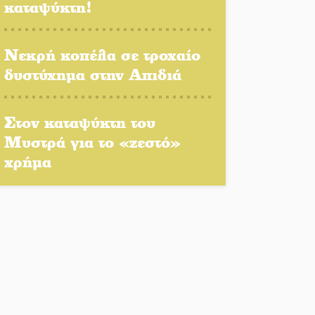
καταψύκτη!
Πλούσιο πολιτιστικό
πρόγραμμα δίνει «χρώμα»
στον Αύγουστο του Λαχίου
Νεκρή κοπέλα σε τροχαίο
δυστύχημα στην Απιδιά
Χασισοφυτεία στην
Παλαιοπαναγιά ξεσκέπασε η
Αστυνομία
Στον καταψύκτη του
Μυστρά για το «ζεστό»
Μπαρόκ μελωδίες κάτω
χρήμα
από την αυγουστιάτικη
πανσέληνο της
Μονεμβασιάς
Διακοπή ρεύματος στο Έλος
Στο Γύθειο η Άντζελα
Γκερέκου