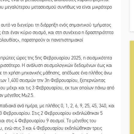
ου μεγαλύτερου μετασεισμού συνήθως να είναι μικρότερο
 αυτό να διεγείρει τη διάρρηξη ενός σημαντικού τμήματος
έτσι έναν κύριο σεισμό, και στη συνέχεια η δραστηριότητα
κολουθίας», παρατηρούν οι πανεπιστημιακοί
 πρώτες ώρες της 5ης Φεβρουαρίου 2025, η σεισμικότητα
ρισσότερο. Η ανάλυση σεισμολογικών δεδομένων έως και
με τη χρήση μηχανικής μάθησης, απέδωσε ένα πλήθος άνω
των 1,400 σεισμών την 3η Φεβρουαρίου, ξεπερνώντας
ρίου μέχρι και τις 3 Φεβρουαρίου, εκ των οποίων πάνω από
αν μέγεθος Μ≥2.5.
διακά ανά ημέρα, με πλήθος 0, 1, 2, 6, 9, 25, 45, 340, και
ις 3 Φεβρουαρίου. Στις 2 Φεβρουαρίου εκδηλώθηκαν 5
και στις 4 Φεβρουαρίου 9 σεισμοί. Το μέγεθος του
υ, ενώ στις 3 και 4 Φεβρουαρίου εκδηλώθηκαν τρεις