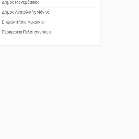
Δήμος Μονεμβασίας
Σπάρτης για τη λειτουργία
του ΚΑΠΗ
Δήμος Ανατολικής Μάνης
Επιμελητήριο Λακωνίας
Το δικό σας σχόλιο:
Περιφέρεια Πελοποννήσου
Παράδειγμα κοινωνικής
αναισθησίας
Πού βρίσκεται το ιστορικό
κέντρο της Σπάρτης;