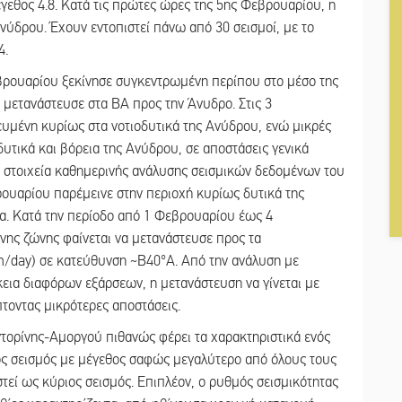
μέγεθος 4.8. Κατά τις πρώτες ώρες της 5ης Φεβρουαρίου, η
Ανύδρου. Έχουν εντοπιστεί πάνω από 30 σεισμοί, με το
4.
βρουαρίου ξεκίνησε συγκεντρωμένη περίπου στο μέσο της
 μετανάστευσε στα ΒΑ προς την Άνυδρο. Στις 3
υμένη κυρίως στα νοτιοδυτικά της Ανύδρου, ενώ μικρές
υτικά και βόρεια της Ανύδρου, σε αποστάσεις γενικά
 στοιχεία καθημερινής ανάλυσης σεισμικών δεδομένων του
ουαρίου παρέμεινε στην περιοχή κυρίως δυτικά της
α. Κατά την περίοδο από 1 Φεβρουαρίου έως 4
νης ζώνης φαίνεται να μετανάστευσε προς τα
m/day) σε κατεύθυνση ~Β40°Α. Από την ανάλυση με
κεια διαφόρων εξάρσεων, η μετανάστευση να γίνεται με
τοντας μικρότερες αποστάσεις.
τορίνης-Αμοργού πιθανώς φέρει τα χαρακτηριστικά ενός
ος σεισμός με μέγεθος σαφώς μεγαλύτερο από όλους τους
τεί ως κύριος σεισμός. Επιπλέον, ο ρυθμός σεισμικότητας