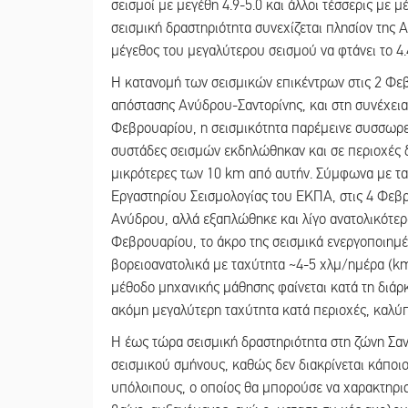
σεισμοί με μεγέθη 4.9-5.0 και άλλοι τέσσερις με 
σεισμική δραστηριότητα συνεχίζεται πλησίον της 
μέγεθος του μεγαλύτερου σεισμού να φτάνει το 4.
Η κατανομή των σεισμικών επικέντρων στις 2 Φε
απόστασης Ανύδρου-Σαντορίνης, και στη συνέχεια
Φεβρουαρίου, η σεισμικότητα παρέμεινε συσσωρε
συστάδες σεισμών εκδηλώθηκαν και σε περιοχές δ
μικρότερες των 10 km από αυτήν. Σύμφωνα με τα
Εργαστηρίου Σεισμολογίας του ΕΚΠΑ, στις 4 Φεβρ
Ανύδρου, αλλά εξαπλώθηκε και λίγο ανατολικότερ
Φεβρουαρίου, το άκρο της σεισμικά ενεργοποιημέ
βορειοανατολικά με ταχύτητα ~4-5 χλμ/ημέρα (k
μέθοδο μηχανικής μάθησης φαίνεται κατά τη διάρ
ακόμη μεγαλύτερη ταχύτητα κατά περιοχές, καλύπ
Η έως τώρα σεισμική δραστηριότητα στη ζώνη Σαν
σεισμικού σμήνους, καθώς δεν διακρίνεται κάποι
υπόλοιπους, ο οποίος θα μπορούσε να χαρακτηρισ