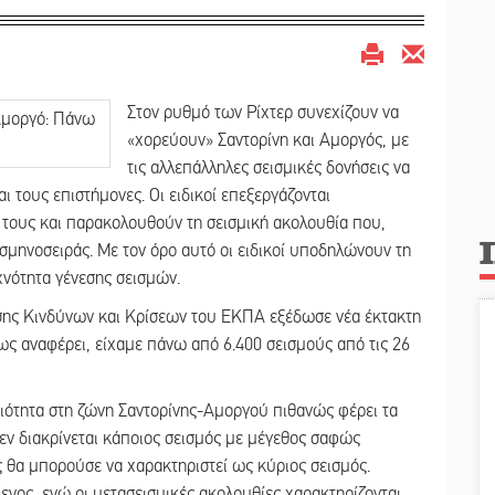
Στον ρυθμό των Ρίχτερ συνεχίζουν να
«χορεύουν» Σαντορίνη και Αμοργός, με
τις αλλεπάλληλες σεισμικές δονήσεις να
ι τους επιστήμονες. Οι ειδικοί επεξεργάζονται
α τους και παρακολουθούν τη σεισμική ακολουθία που,
 σμηνοσειράς. Με τον όρο αυτό οι ειδικοί υποδηλώνουν τη
νότητα γένεσης σεισμών.
ισης Κινδύνων και Κρίσεων του ΕΚΠΑ εξέδωσε νέα έκτακτη
ως αναφέρει, είχαμε πάνω από 6.400 σεισμούς από τις 26
ριότητα στη ζώνη Σαντορίνης-Αμοργού πιθανώς φέρει τα
εν διακρίνεται κάποιος σεισμός με μέγεθος σαφώς
 θα μπορούσε να χαρακτηριστεί ως κύριος σεισμός.
ενος, ενώ οι μετασεισμικές ακολουθίες χαρακτηρίζονται