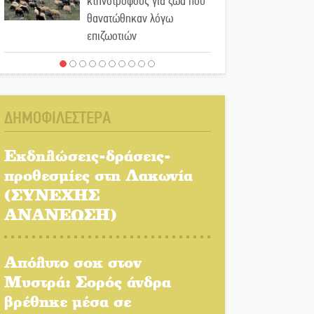
κτηνοτρόφους για ζώα που
θανατώθηκαν λόγω
επιζωοτιών
Η ψυχολογία της ανατροπής
στο ποδόσφαιρο
ΔΗΜΟΦΙΛΕΣΤΕΡΑ
Ένα «ταξίδι» τέχνης και
χρωμάτων στη Νεάπολη
Εκδηλώσεις-δράσεις-
προθεσμίες στη Λακωνία
Τα Λαγκάδια κρατούν
(ΣΥΝΕΧΗΣ
ζωντανή την τέχνη της
ΑΝΑΝΕΩΣΗ)
πέτρας
Στους ρυθμούς της
Απόλυτο σοκ στον
Ελεωνόρας Ζουγανέλη το
Μυστρά: Σορός άνδρα
Σαϊνοπούλειο
βρέθηκε μέσα σε