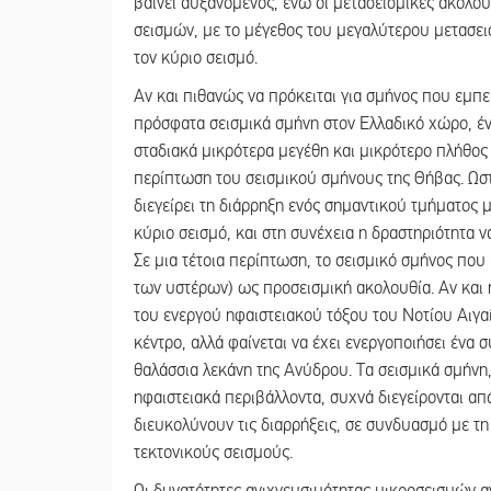
βαίνει αυξανόμενος, ενώ οι μετασεισμικές ακολο
σεισμών, με το μέγεθος του μεγαλύτερου μετασει
τον κύριο σεισμό.
Αν και πιθανώς να πρόκειται για σμήνος που εμπ
πρόσφατα σεισμικά σμήνη στον Ελλαδικό χώρο, ένα
σταδιακά μικρότερα μεγέθη και μικρότερο πλήθος
περίπτωση του σεισμικού σμήνους της Θήβας. Ωστ
διεγείρει τη διάρρηξη ενός σημαντικού τμήματος 
κύριο σεισμό, και στη συνέχεια η δραστηριότητα 
Σε μια τέτοια περίπτωση, το σεισμικό σμήνος που
των υστέρων) ως προσεισμική ακολουθία. Αν και
του ενεργού ηφαιστειακού τόξου του Νοτίου Αιγαί
κέντρο, αλλά φαίνεται να έχει ενεργοποιήσει έν
θαλάσσια λεκάνη της Ανύδρου. Τα σεισμικά σμήνη,
ηφαιστειακά περιβάλλοντα, συχνά διεγείρονται από
διευκολύνουν τις διαρρήξεις, σε συνδυασμό με τη
τεκτονικούς σεισμούς.
Οι δυνατότητες ανιχνευσιμότητας μικροσεισμών α