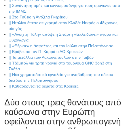
||
Συνάντηση τιμής και ευγνωμοσύνης για τους ομογενείς από
την ΙΜΜΣ
||
Στο Γύθειο η Άντζελα Γκερέκου
||
Νταλίκα έπεσε σε γκρεμό στον Κλαδά: Νεκρός ο 48χρονος
οδηγός
||
«Ανοιχτή Πόλη» απόψε η Σπάρτη «ξεκλειδώνει» αγορά και
ψυχαγωγία
||
«Θέρισε» η άσφαλτος και τον Ιούλιο στην Πελοπόννησο
||
Βράβευσε τον Π. Καρρά ο ΑΟ Κροκεών
||
Τα μετάλλια των Λακωνόπουλων στην Ταιβάν
||
Τζάμπολ για τρίτη χρονιά στο τουρνουά GNC 3on3 στη
Σκάλα
||
Νέο χρηματοδοτικό εργαλείο για αναβάθμιση του οδικού
δικτύου της Πελοποννήσου
||
Καθαρίζονται τα ρέματα στις Κροκεές
Δύο στους τρεις θανάτους από
καύσωνα στην Ευρώπη
οφείλονται στην ανθρωπογενή