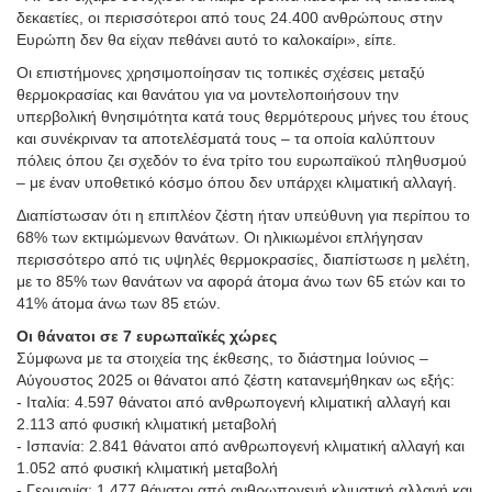
δεκαετίες, οι περισσότεροι από τους 24.400 ανθρώπους στην
Ευρώπη δεν θα είχαν πεθάνει αυτό το καλοκαίρι», είπε.
Οι επιστήμονες χρησιμοποίησαν τις τοπικές σχέσεις μεταξύ
θερμοκρασίας και θανάτου για να μοντελοποιήσουν την
υπερβολική θνησιμότητα κατά τους θερμότερους μήνες του έτους
και συνέκριναν τα αποτελέσματά τους – τα οποία καλύπτουν
πόλεις όπου ζει σχεδόν το ένα τρίτο του ευρωπαϊκού πληθυσμού
– με έναν υποθετικό κόσμο όπου δεν υπάρχει κλιματική αλλαγή.
Διαπίστωσαν ότι η επιπλέον ζέστη ήταν υπεύθυνη για περίπου το
68% των εκτιμώμενων θανάτων. Οι ηλικιωμένοι επλήγησαν
περισσότερο από τις υψηλές θερμοκρασίες, διαπίστωσε η μελέτη,
με το 85% των θανάτων να αφορά άτομα άνω των 65 ετών και το
41% άτομα άνω των 85 ετών.
Οι θάνατοι σε 7 ευρωπαϊκές χώρες
Σύμφωνα με τα στοιχεία της έκθεσης, το διάστημα Ιούνιος –
Αύγουστος 2025 οι θάνατοι από ζέστη κατανεμήθηκαν ως εξής:
- Ιταλία: 4.597 θάνατοι από ανθρωπογενή κλιματική αλλαγή και
2.113 από φυσική κλιματική μεταβολή
- Ισπανία: 2.841 θάνατοι από ανθρωπογενή κλιματική αλλαγή και
1.052 από φυσική κλιματική μεταβολή
- Γερμανία: 1.477 θάνατοι από ανθρωπογενή κλιματική αλλαγή και