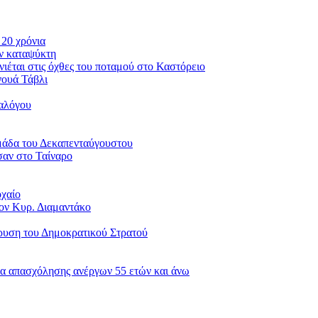
 20 χρόνια
ον καταψύκτη
νιέται στις όχθες του ποταμού στο Καστόρειο
νουά Τάβλι
ιαλόγου
μάδα του Δεκαπενταύγουστου
σαν στο Ταίναρο
οχαίο
ον Κυρ. Διαμαντάκο
δρυση του Δημοκρατικού Στρατού
α απασχόλησης ανέργων 55 ετών και άνω