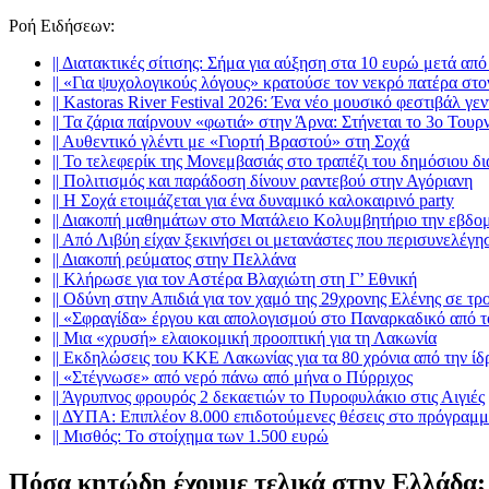
Ροή Ειδήσεων
:
||
Διατακτικές σίτισης: Σήμα για αύξηση στα 10 ευρώ μετά από
||
«Για ψυχολογικούς λόγους» κρατούσε τον νεκρό πατέρα στ
||
Kastoras River Festival 2026: Ένα νέο μουσικό φεστιβάλ γεν
||
Τα ζάρια παίρνουν «φωτιά» στην Άρνα: Στήνεται το 3ο Τουρ
||
Αυθεντικό γλέντι με «Γιορτή Βραστού» στη Σοχά
||
Το τελεφερίκ της Μονεμβασιάς στο τραπέζι του δημόσιου δ
||
Πολιτισμός και παράδοση δίνουν ραντεβού στην Αγόριανη
||
Η Σοχά ετοιμάζεται για ένα δυναμικό καλοκαιρινό party
||
Διακοπή μαθημάτων στο Ματάλειο Κολυμβητήριο την εβδο
||
Από Λιβύη είχαν ξεκινήσει οι μετανάστες που περισυνελέγη
||
Διακοπή ρεύματος στην Πελλάνα
||
Κλήρωσε για τον Αστέρα Βλαχιώτη στη Γ’ Εθνική
||
Οδύνη στην Απιδιά για τον χαμό της 29χρονης Ελένης σε τρ
||
«Σφραγίδα» έργου και απολογισμού στο Παναρκαδικό από τ
||
Μια «χρυσή» ελαιοκομική προοπτική για τη Λακωνία
||
Εκδηλώσεις του ΚΚΕ Λακωνίας για τα 80 χρόνια από την ί
||
«Στέγνωσε» από νερό πάνω από μήνα ο Πύρριχος
||
Άγρυπνος φρουρός 2 δεκαετιών το Πυροφυλάκιο στις Αιγιές
||
ΔΥΠΑ: Επιπλέον 8.000 επιδοτούμενες θέσεις στο πρόγραμμ
||
Μισθός: Το στοίχημα των 1.500 ευρώ
Πόσα κητώδη έχουμε τελικά στην Ελλάδα;