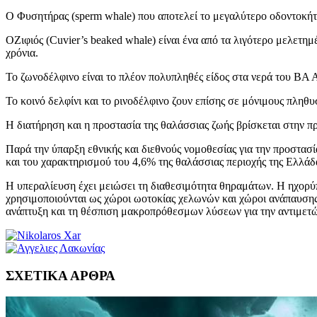
Ο Φυσητήρας (sperm whale) που αποτελεί το μεγαλύτερο οδοντοκήτο
ΟΖιφιός (Cuvier’s beaked whale) είναι ένα από τα λιγότερο μελετη
χρόνια.
Το ζωνοδέλφινο είναι το πλέον πολυπληθές είδος στα νερά του ΒΑ Α
Το κοινό δελφίνι και το ρινοδέλφινο ζουν επίσης σε μόνιμους πληθυ
Η διατήρηση και η προστασία της θαλάσσιας ζωής βρίσκεται στην 
Παρά την ύπαρξη εθνικής και διεθνούς νομοθεσίας για την προστ
και του χαρακτηρισμού του 4,6% της θαλάσσιας περιοχής της Ελλάδ
Η υπεραλίευση έχει μειώσει τη διαθεσιμότητα θηραμάτων. Η ηχορύπ
χρησιμοποιούνται ως χώροι ωοτοκίας χελωνών και χώροι ανάπαυσης 
ανάπτυξη και τη θέσπιση μακροπρόθεσμων λύσεων για την αντιμετώ
ΣΧΕΤΙΚΑ ΑΡΘΡΑ