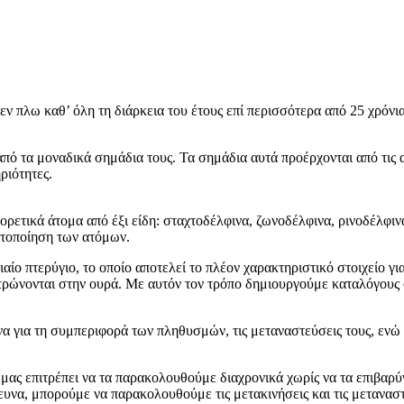
εν πλω καθ’ όλη τη διάρκεια του έτους επί περισσότερα από 25 χρόν
ό τα μοναδικά σημάδια τους. Τα σημάδια αυτά προέρχονται από τις α
ριότητες.
ετικά άτομα από έξι είδη: σταχτοδέλφινα, ζωνοδέλφινα, ρινοδέλφινα
υτοποίηση των ατόμων.
αίο πτερύγιο, το οποίο αποτελεί το πλέον χαρακτηριστικό στοιχείο γ
τρώνονται στην ουρά. Με αυτόν τον τρόπο δημιουργούμε καταλόγους
 για τη συμπεριφορά των πληθυσμών, τις μεταναστεύσεις τους, ενώ
 μας επιτρέπει να τα παρακολουθούμε διαχρονικά χωρίς να τα επιβα
ευνα, μπορούμε να παρακολουθούμε τις μετακινήσεις και τις μετανασ