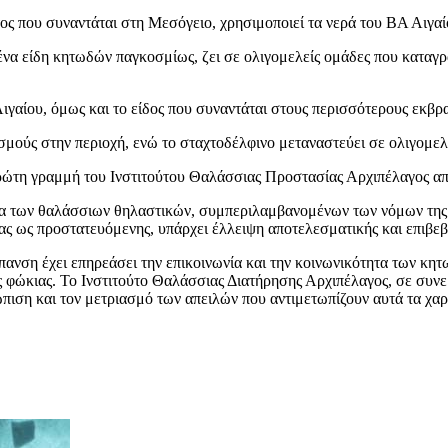
ς που συναντάται στη Μεσόγειο, χρησιμοποιεί τα νερά του ΒΑ Αιγαίο
μένα είδη κητωδών παγκοσμίως, ζει σε ολιγομελείς ομάδες που καταγ
ιγαίου, όμως και το είδος που συναντάται στους περισσότερους εκβρα
σμούς στην περιοχή, ενώ το σταχτοδέλφινο μεταναστεύει σε ολιγομελε
πρώτη γραμμή του Ινστιτούτου Θαλάσσιας Προστασίας Αρχιπέλαγος από
ασία των θαλάσσιων θηλαστικών, συμπεριλαμβανομένων των νόμων τη
ας ως προστατευόμενης, υπάρχει έλλειψη αποτελεσματικής και επιβεβ
ανση έχει επηρεάσει την επικοινωνία και την κοινωνικότητα των κητ
φώκιας. Το Ινστιτούτο Θαλάσσιας Διατήρησης Αρχιπέλαγος, σε συνεργ
πιση και τον μετριασμό των απειλών που αντιμετωπίζουν αυτά τα χα