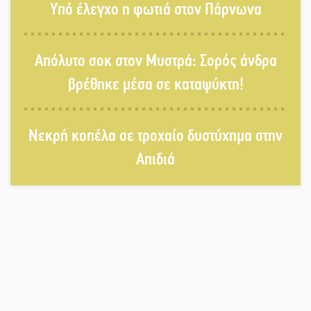
Υπό έλεγχο η φωτιά στον Πάρνωνα
τραπέζι του δημόσιου διαλόγου
Απόλυτο σοκ στον Μυστρά: Σορός άνδρα
Πολιτισμός και παράδοση δίνουν
βρέθηκε μέσα σε καταψύκτη!
ραντεβού στην Αγόριανη
Νεκρή κοπέλα σε τροχαίο δυστύχημα στην
Η Σοχά ετοιμάζεται για ένα
Απιδιά
δυναμικό καλοκαιρινό party
Διακοπή μαθημάτων στο Ματάλειο
Κολυμβητήριο την εβδομάδα του
Δεκαπενταύγουστου
Από Λιβύη είχαν ξεκινήσει οι
μετανάστες που περισυνελέγησαν