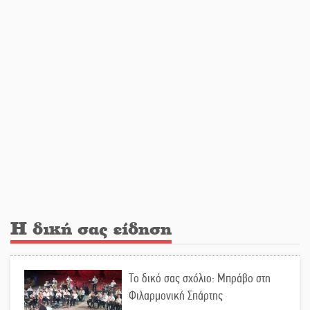
στο Ταίναρο
Διακοπή ρεύματος στην Πελλάνα
Λακε-Δαιμονικά: Το κυπαρίσσι του
Μυστρά που φύτρωσε από μια
ξεχασμένη προφητεία
Κλήρωσε για τον Αστέρα Βλαχιώτη
στη Γ’ Εθνική
Η δική σας είδηση
Οδύνη στην Απιδιά για τον χαμό της
Το δικό σας σχόλιο: Μπράβο στη
29χρονης Ελένης σε τροχαίο
Φιλαρμονική Σπάρτης