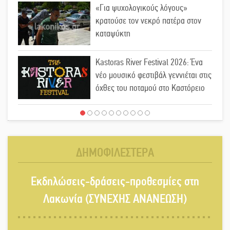
«Για ψυχολογικούς λόγους»
κρατούσε τον νεκρό πατέρα στον
καταψύκτη
Kastoras River Festival 2026: Ένα
νέο μουσικό φεστιβάλ γεννιέται στις
όχθες του ποταμού στο Καστόρειο
Τα ζάρια παίρνουν «φωτιά» στην
Άρνα: Στήνεται το 3ο Τουρνουά
Τάβλι
ΔΗΜΟΦΙΛΕΣΤΕΡΑ
Αυθεντικό γλέντι με «Γιορτή
Εκδηλώσεις-δράσεις-προθεσμίες στη
Βραστού» στη Σοχά
Λακωνία (ΣΥΝΕΧΗΣ ΑΝΑΝΕΩΣΗ)
Το τελεφερίκ της Μονεμβασιάς στο