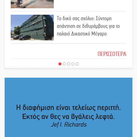
«Σφραγίδα» έργου και
Το δικό σας σχόλιο: Σύντομη
απολογισμού στο Παναρκαδικό από
απάντηση σε διθυράμβους για το
τον Κυρ. Διαμαντάκο
παλαιό Δικαστικό Μέγαρο
Μια «χρυσή» ελαιοκομική
Το δικό σας σχόλιο: Ιερή απόφαση
προοπτική για τη Λακωνία
ΠΕΡΙΣΣΟΤΕΡΑ
Εκδηλώσεις του ΚΚΕ Λακωνίας για
Το δικό σας σχόλιο: Πώς να
τα 80 χρόνια από την ίδρυση του
εμπιστευθείς;
Δημοκρατικού Στρατού
«Στέγνωσε» από νερό πάνω από
Ο εξωραϊσμός της Πλατείας Ν.
μήνα ο Πύρριχος
Κόσμου και ένας ελλοχεύων
κίνδυνος