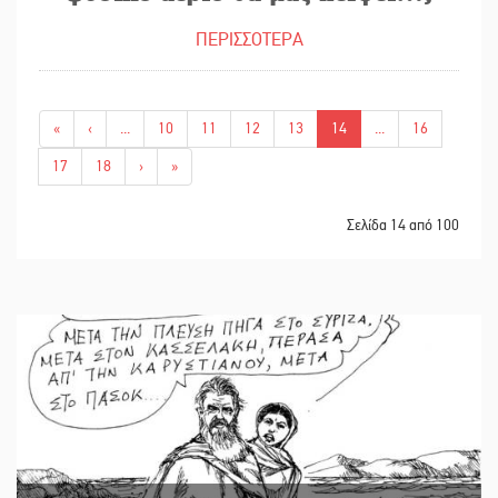
ΠΕΡΙΣΣΟΤΕΡΑ
«
‹
...
10
11
12
13
14
...
16
17
18
›
»
Σελίδα 14 από 100