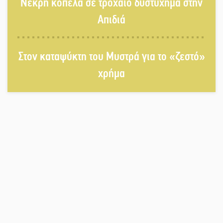
Νεκρή κοπέλα σε τροχαίο δυστύχημα στην
αυγουστιάτικη πανσέληνο της
Μονεμβασιάς
Απιδιά
Διακοπή ρεύματος στο Έλος
Στον καταψύκτη του Μυστρά για το «ζεστό»
χρήμα
Στο Γύθειο η Άντζελα Γκερέκου
Νταλίκα έπεσε σε γκρεμό στον
Κλαδά: Νεκρός ο 48χρονος οδηγός
«Ανοιχτή Πόλη» απόψε η Σπάρτη
«ξεκλειδώνει» αγορά και