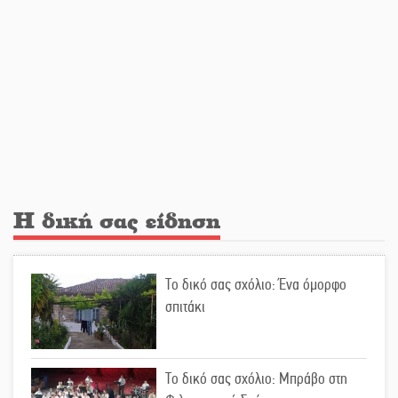
ψυχαγωγία
«Θέρισε» η άσφαλτος και τον Ιούλιο
στην Πελοπόννησο
Βράβευσε τον Π. Καρρά ο ΑΟ
Κροκεών
Η δική σας είδηση
Τα μετάλλια των Λακωνόπουλων
στην Ταιβάν
Το δικό σας σχόλιο: Ένα όμορφο
σπιτάκι
Τζάμπολ για τρίτη χρονιά στο
τουρνουά GNC 3on3 στη Σκάλα
Το δικό σας σχόλιο: Μπράβο στη