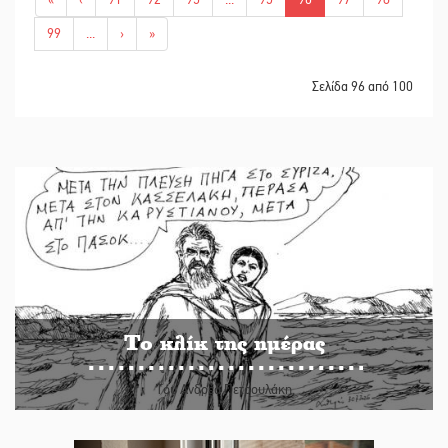
99
...
›
»
Σελίδα 96 από 100
Το κλίκ της ημέρας
Του Ανδρέα Πετρουλάκη