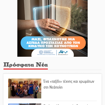
Πρόσφατα Νέα
Ένα «ταξίδι» τέχνης και χρωμάτων
στη Νεάπολη