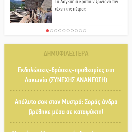
Τα Λαγκάδια κρατούν ζωντανή την
τέχνη της πέτρας
Στους ρυθμούς της Ελεωνόρας
Ζουγανέλη το Σαϊνοπούλειο
ΔΗΜΟΦΙΛΕΣΤΕΡΑ
Πλούσιο πολιτιστικό πρόγραμμα
Εκδηλώσεις-δράσεις-προθεσμίες στη
δίνει «χρώμα» στον Αύγουστο του
Λαχίου
Λακωνία (ΣΥΝΕΧΗΣ ΑΝΑΝΕΩΣΗ)
Χασισοφυτεία στην Παλαιοπαναγιά
Απόλυτο σοκ στον Μυστρά: Σορός άνδρα
ξεσκέπασε η Αστυνομία
βρέθηκε μέσα σε καταψύκτη!
Μπαρόκ μελωδίες κάτω από την