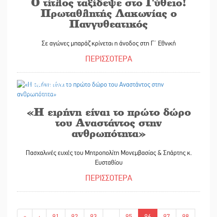
Ο τίτλος ταξίδεψε στο Γύθειο!
Πρωταθλητής Λακωνίας ο
Πανγυθεατικός
Σε αγώνες μπαράζ κρίνεται η άνοδος στη Γ΄ Εθνική
ΠΕΡΙΣΣΟΤΕΡΑ
18/04/2022
«Η ειρήνη είναι το πρώτο δώρο
του Αναστάντος στην
ανθρωπότητα»
Πασχαλινές ευχές του Μητροπολίτη Μονεμβασίας & Σπάρτης κ.
Ευσταθίου
ΠΕΡΙΣΣΟΤΕΡΑ
«
‹
91
92
93
...
95
96
97
98