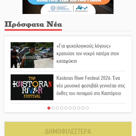
Πρόσφατα Νέα
«Για ψυχολογικούς λόγους»
κρατούσε τον νεκρό πατέρα στον
καταψύκτη
Kastoras River Festival 2026: Ένα
νέο μουσικό φεστιβάλ γεννιέται στις
όχθες του ποταμού στο Καστόρειο
Τα ζάρια παίρνουν «φωτιά» στην
Άρνα: Στήνεται το 3ο Τουρνουά
Τάβλι
ΔΗΜΟΦΙΛΕΣΤΕΡΑ