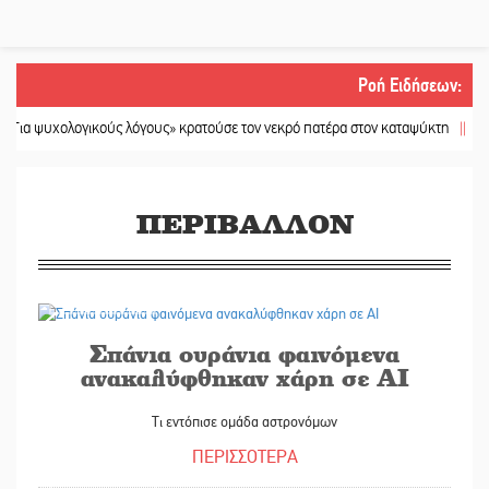
Ροή Ειδήσεων
:
υχολογικούς λόγους» κρατούσε τον νεκρό πατέρα στον καταψύκτη
||
Kastoras 
ΠΕΡΙΒΑΛΛΟΝ
28/01/2026
Σπάνια ουράνια φαινόμενα
ανακαλύφθηκαν χάρη σε AI
Τι εντόπισε ομάδα αστρονόμων
ΠΕΡΙΣΣΟΤΕΡΑ