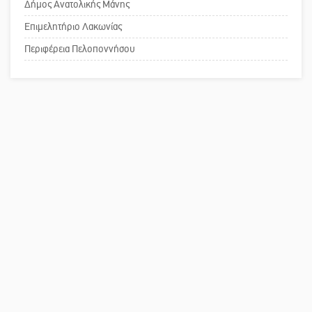
Δήμος Ανατολικής Μάνης
Επιμελητήριο Λακωνίας
Πού βρίσκεται το ιστορικό κέντρο
της Σπάρτης;
Περιφέρεια Πελοποννήσου
Το δικό σας σχόλιο: Ρύποι