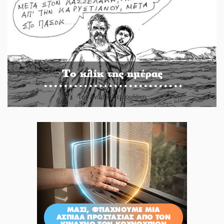
Το κλίκ της ημέρας
Του Ανδρέα Πετρουλάκη