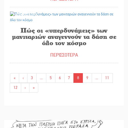
08/01/2026
Πώς οι «υπερδυνάμεις» των
μανιταριών αναγεννούν τα δάση σε
όλο τον κόσμο
ΠΕΡΙΣΣΟΤΕΡΑ
«
‹
3
...
5
6
7
8
9
...
11
12
›
»