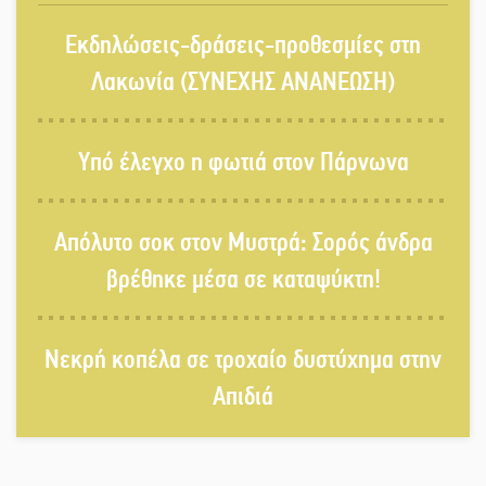
Αυθεντικό γλέντι με «Γιορτή
Εκδηλώσεις-δράσεις-προθεσμίες στη
Βραστού» στη Σοχά
Λακωνία (ΣΥΝΕΧΗΣ ΑΝΑΝΕΩΣΗ)
Το τελεφερίκ της Μονεμβασιάς στο
Υπό έλεγχο η φωτιά στον Πάρνωνα
τραπέζι του δημόσιου διαλόγου
Απόλυτο σοκ στον Μυστρά: Σορός άνδρα
Πολιτισμός και παράδοση δίνουν
βρέθηκε μέσα σε καταψύκτη!
ραντεβού στην Αγόριανη
Νεκρή κοπέλα σε τροχαίο δυστύχημα στην
Η Σοχά ετοιμάζεται για ένα
Απιδιά
δυναμικό καλοκαιρινό party
Διακοπή μαθημάτων στο Ματάλειο