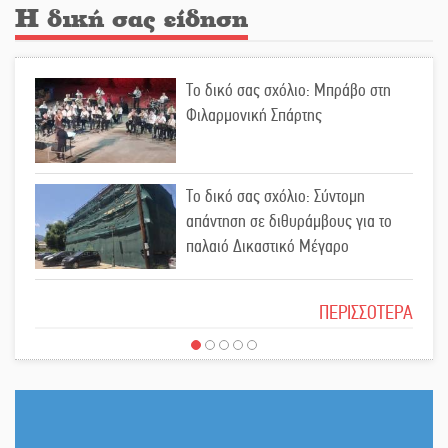
Η δική σας είδηση
Οδύνη στην Απιδιά για τον χαμό της
Το δικό σας σχόλιο: Μπράβο στη
29χρονης Ελένης σε τροχαίο
Φιλαρμονική Σπάρτης
«Σφραγίδα» έργου και
Το δικό σας σχόλιο: Σύντομη
απολογισμού στο Παναρκαδικό από
απάντηση σε διθυράμβους για το
τον Κυρ. Διαμαντάκο
παλαιό Δικαστικό Μέγαρο
Μια «χρυσή» ελαιοκομική
Το δικό σας σχόλιο: Ιερή απόφαση
προοπτική για τη Λακωνία
ΠΕΡΙΣΣΟΤΕΡΑ
Εκδηλώσεις του ΚΚΕ Λακωνίας για
Το δικό σας σχόλιο: Πώς να
τα 80 χρόνια από την ίδρυση του
εμπιστευθείς;
Δημοκρατικού Στρατού