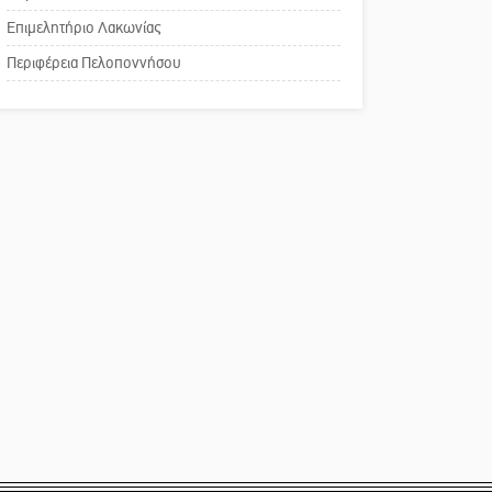
χρωμάτων στη Νεάπολη
Επιμελητήριο Λακωνίας
Το δικό σας σχόλιο:
Περιφέρεια Πελοποννήσου
Παράδειγμα κοινωνικής
αναισθησίας
Πού βρίσκεται το ιστορικό
κέντρο της Σπάρτης;