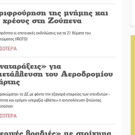
ριφρούρηση της μνήμης και
υ χρέους στη Ζούπενα
ρότητα οι επετειακές εκδηλώσεις για τα 21 θύματα του
τώματος (ΦΩΤΟ)
ΣΣΟΤΕΡΑ
ναταράξεις» για
μετάλλευση του Αεροδρομίου
άρτης
ρακώματα» το ΔΣ με φόντο την εξαγορά εταιρείας των επενδυτών -
τητα και ερήμην υπεραξία «βλέπει» η αντιπολίτευση ζητώντας
ροποίηση
ΣΣΟΤΕΡΑ
ερινές βραδιές» με στοίχημα