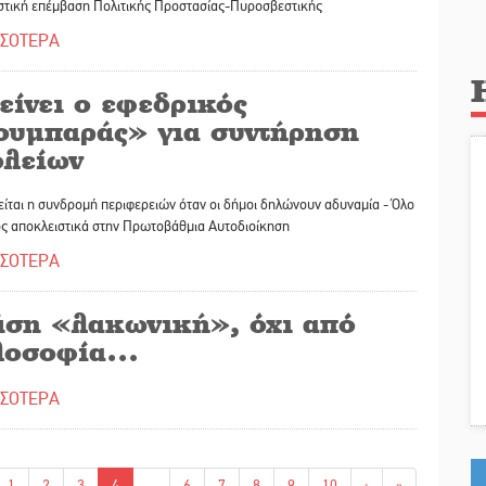
στική επέμβαση Πολιτικής Προστασίας-Πυροσβεστικής
ΣΣΟΤΕΡΑ
είνει ο εφεδρικός
ουμπαράς» για συντήρηση
ολείων
ίται η συνδρομή περιφερειών όταν οι δήμοι δηλώνουν αδυναμία - Όλο
ος αποκλειστικά στην Πρωτοβάθμια Αυτοδιοίκηση
ΣΣΟΤΕΡΑ
άση «λακωνική», όχι από
λοσοφία…
ΣΣΟΤΕΡΑ
1
2
3
4
...
6
7
8
9
10
›
»