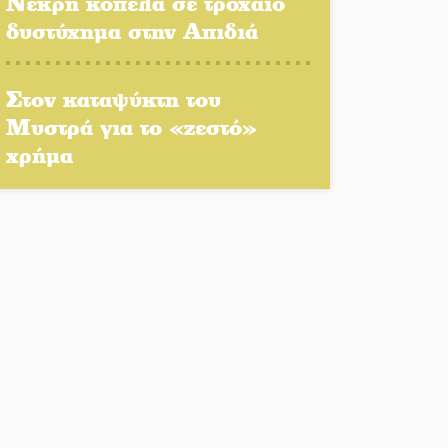
Νεκρή κοπέλα σε τροχαίο
δυστύχημα στην Απιδιά
Αποστολή εξετελέσθη στην
Ταϊβάν: Στη βάση τους τα
Στον καταψύκτη του
παγκόσμια Σπαρτιατόπουλα
Μυστρά για το «ζεστό»
«Ρίζες και Ρεύματα» στο
χρήμα
Ξηροκάμπι με Ίκαρη και
Ζερβάκη
Αμετάβλητος στο «τριάρι» ο
κίνδυνος φωτιάς σε όλη τη
Λακωνία
Εβδομάδα Ομογενών:
Κερδισμένη ουσία ή
επικοινωνιακές εντυπώσεις;
Ελεύθερος ο 55χρονος για