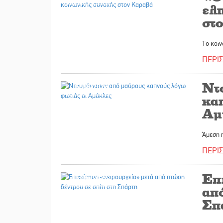
ελ
στ
Το κοιν
ΠΕΡΙ
Ντ
15/06/2026
κα
Αμ
Άμεση 
ΠΕΡΙ
Επ
15/06/2026
από
Σπ