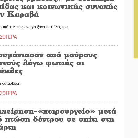
πίδας και κοινωνικής συνοχής
ον Καραβά
οτικό κυλικείο ανοίγει ξανά τις πύλες του
ΣΣΟΤΕΡΑ
ουμάνιασαν από μαύρους
πνούς λόγω φωτιάς οι
ύκλες
η κατάσβεση
ΣΣΟΤΕΡΑ
ιχείρηση-«χειρουργείο» μετά
 πτώση δέντρου σε σπίτι στη
άρτη