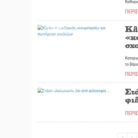
Καθορι
ΠΕΡΙ
Κλ
12/06/2026
«κ
σχ
Καταργε
το βάρ
ΠΕΡΙ
09/06/2026
Στ
φι
ΠΕΡΙ
«
‹