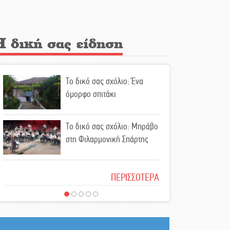
την υπόθεση του Μυστρά
Εκδηλώσεις-δράσεις-
Η δική σας είδηση
προθεσμίες στη Λακωνία
(ΣΥΝΕΧΗΣ ΑΝΑΝΕΩΣΗ)
Το δικό σας σχόλιο: Ένα
Ποδοσφαιρικό αντάμωμα για
όμορφο σπιτάκι
τους Κοκκινοραχίτες
Το δικό σας σχόλιο: Μπράβο
Μάχης συνέχεια των 310 για
στη Φιλαρμονική Σπάρτης
τη Λαϊκή Σπάρτης
Το δικό σας σχόλιο: Σύντομη
Στον τελικό του
ΠΕΡΙΣΣΟΤΕΡΑ
απάντηση σε διθυράμβους
Πρωταθλήματος Ελλάδας
για το παλαιό Δικαστικό
Beach Soccer ο Π.
Μέγαρο
Μαρτσούκος