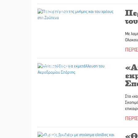
Πε
16/06/2026
το
Με λαμπ
Ολοκαυ
ΠΕΡΙ
«Α
16/06/2026
εκ
Σπ
Στα «χα
Σκοπιμό
επικαι
ΠΕΡΙ
«Θ
15/06/2026