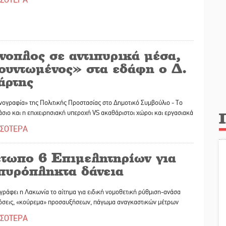
νοπλος σε αντιπυρικά μέσα,
ουντωμένος» στα εδάφη ο Δ.
άρτης
νογραφία» της Πολιτικής Προστασίας στο Δημοτικό Συμβούλιο - Το
σιο και η επιχειρησιακή υπεροχή VS ακαθάριστοι χώροι και εργασιακά
ΣΣΟΤΕΡΑ
τωπο 6 Επιμελητηρίων για
 πυρόπληκτα δάνεια
ράφει η Λακωνία το αίτημα για ειδική νομοθετική ρύθμιση-ανάσα
δόσεις, «κούρεμα» προσαυξήσεων, πάγωμα αναγκαστικών μέτρων
ΣΣΟΤΕΡΑ