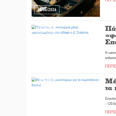
18/06/2026
Πά
17/06/2026
«φ
Σπ
Η «ακτι
οπλοστά
ΠΕΡΙ
Μέ
17/06/2026
τα
Συνυπογ
- 120 
ΠΕΡΙ