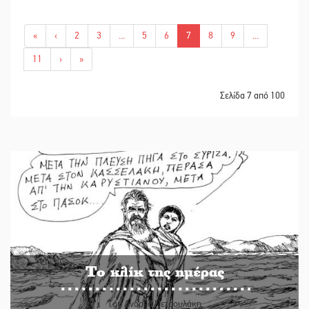
«
‹
2
3
...
5
6
7
8
9
...
11
›
»
Σελίδα 7 από 100
Το κλίκ της ημέρας
Του Ανδρέα Πετρουλάκη