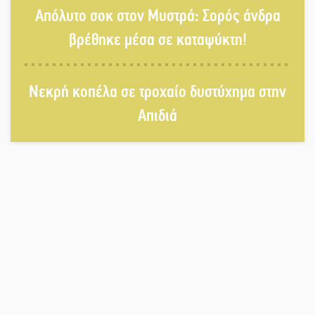
Απόλυτο σοκ στον Μυστρά: Σορός άνδρα
«Σφραγίδα» έργου και
βρέθηκε μέσα σε καταψύκτη!
απολογισμού στο Παναρκαδικό από
τον Κυρ. Διαμαντάκο
Νεκρή κοπέλα σε τροχαίο δυστύχημα στην
Μια «χρυσή» ελαιοκομική
Απιδιά
προοπτική για τη Λακωνία
Εκδηλώσεις του ΚΚΕ Λακωνίας για
τα 80 χρόνια από την ίδρυση του
Δημοκρατικού Στρατού
«Στέγνωσε» από νερό πάνω από
μήνα ο Πύρριχος