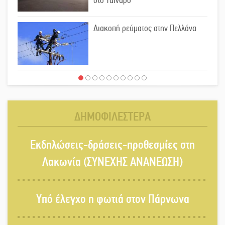
στο Ταίναρο
Διακοπή ρεύματος στην Πελλάνα
Λακε-Δαιμονικά: Το κυπαρίσσι του
Μυστρά που φύτρωσε από μια
ξεχασμένη προφητεία
ΔΗΜΟΦΙΛΕΣΤΕΡΑ
Κλήρωσε για τον Αστέρα Βλαχιώτη
Εκδηλώσεις-δράσεις-προθεσμίες στη
στη Γ’ Εθνική
Λακωνία (ΣΥΝΕΧΗΣ ΑΝΑΝΕΩΣΗ)
Οδύνη στην Απιδιά για τον χαμό της
Υπό έλεγχο η φωτιά στον Πάρνωνα
29χρονης Ελένης σε τροχαίο