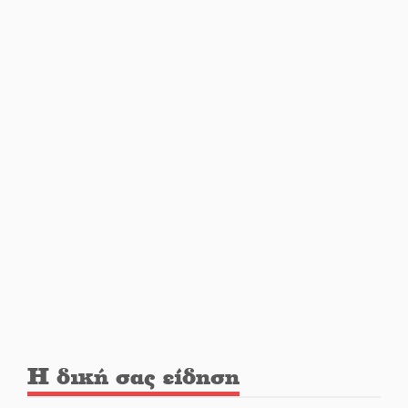
Εβδομάδα Ομογενών:
Κερδισμένη ουσία ή
επικοινωνιακές εντυπώσεις;
Ελεύθερος ο 55χρονος για την
υπόθεση του Μυστρά
Εκδηλώσεις-δράσεις-
προθεσμίες στη Λακωνία
(ΣΥΝΕΧΗΣ ΑΝΑΝΕΩΣΗ)
Ποδοσφαιρικό αντάμωμα για
τους Κοκκινοραχίτες
Η δική σας είδηση
Μάχης συνέχεια των 310 για τη