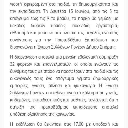
γιορτή αφιερωμένη στα παιδιά, τη δημιουργικότητα και
την εκπαίδευση. Τη Δευτέρα 15 Ιουνίου, από τις 5 το
απόγευμα έως τις 9 το βράδυ, το πάρκο θα γεμίσει με
δεκάδες δωρεάν δράσεις, παιχνίδια, εργαστήρια,
αθλητισμό και μουσική στο πλαίσιο της μεγάλης ανοιχτής
συνάντησης για την Πρωτοβάθμια Εκπαίδευση που
διοργανώνει η Ένωση Συλλόγων Γονέων Δήμου Σπάρτης.
Η διοργάνωση αποτελεί μια μεγάλη εθελοντική σύμπραξη
32 φορέων και επαγγελματιών, οι οποίοι ενώνουν τις
δυνάμεις τους με στόχο να προσφέρουν στα παιδιά και τις
οικογένειές τους ένα απόγευμα γεμάτο δημιουργικές
εμπειρίες, γνώση, άθληση και ψυχαγωγία. Η Ένωση
Συλλόγων Γονέων απευθύνει ανοιχτό κάλεσμα σε γονείς,
κηδεμόνες, εκπαιδευτικούς και μαθητές, τονίζοντας ότι η
στήριξη της πρωτοβάθμιας εκπαίδευσης αποτελεί
υπόθεση ολόκληρης της κοινωνίας.
Η εκδήλωση θα ξεκινήσει στις 17:00 με υποδοχή και