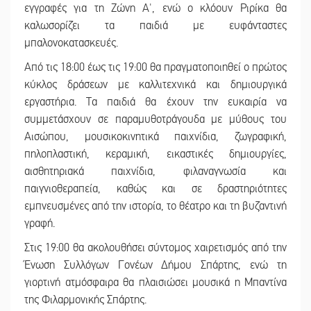
εγγραφές για τη Ζώνη Α', ενώ ο κλόουν Ριρίκα θα
καλωσορίζει τα παιδιά με ευφάνταστες
μπαλονοκατασκευές.
Από τις 18:00 έως τις 19:00 θα πραγματοποιηθεί ο πρώτος
κύκλος δράσεων με καλλιτεχνικά και δημιουργικά
εργαστήρια. Τα παιδιά θα έχουν την ευκαιρία να
συμμετάσχουν σε παραμυθοτράγουδα με μύθους του
Αισώπου, μουσικοκινητικά παιχνίδια, ζωγραφική,
πηλοπλαστική, κεραμική, εικαστικές δημιουργίες,
αισθητηριακά παιχνίδια, φιλαναγνωσία και
παιγνιοθεραπεία, καθώς και σε δραστηριότητες
εμπνευσμένες από την ιστορία, το θέατρο και τη βυζαντινή
γραφή.
Στις 19:00 θα ακολουθήσει σύντομος χαιρετισμός από την
Ένωση Συλλόγων Γονέων Δήμου Σπάρτης, ενώ τη
γιορτινή ατμόσφαιρα θα πλαισιώσει μουσικά η Μπαντίνα
της Φιλαρμονικής Σπάρτης.