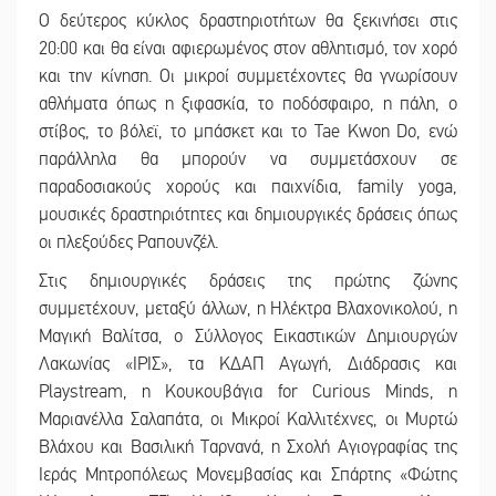
Ο δεύτερος κύκλος δραστηριοτήτων θα ξεκινήσει στις
20:00 και θα είναι αφιερωμένος στον αθλητισμό, τον χορό
και την κίνηση. Οι μικροί συμμετέχοντες θα γνωρίσουν
αθλήματα όπως η ξιφασκία, το ποδόσφαιρο, η πάλη, ο
στίβος, το βόλεϊ, το μπάσκετ και το Tae Kwon Do, ενώ
παράλληλα θα μπορούν να συμμετάσχουν σε
παραδοσιακούς χορούς και παιχνίδια, family yoga,
μουσικές δραστηριότητες και δημιουργικές δράσεις όπως
οι πλεξούδες Ραπουνζέλ.
Στις δημιουργικές δράσεις της πρώτης ζώνης
συμμετέχουν, μεταξύ άλλων, η Ηλέκτρα Βλαχονικολού, η
Μαγική Βαλίτσα, ο Σύλλογος Εικαστικών Δημιουργών
Λακωνίας «ΙΡΙΣ», τα ΚΔΑΠ Αγωγή, Διάδρασις και
Playstream, η Κουκουβάγια for Curious Minds, η
Μαριανέλλα Σαλαπάτα, οι Μικροί Καλλιτέχνες, οι Μυρτώ
Βλάχου και Βασιλική Ταρνανά, η Σχολή Αγιογραφίας της
Ιεράς Μητροπόλεως Μονεμβασίας και Σπάρτης «Φώτης