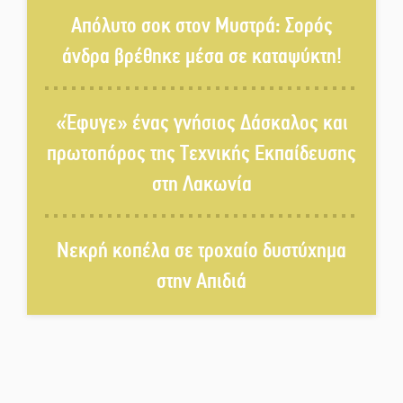
Πετρίνα: Αντάμωμα με μουσική,
Απόλυτο σοκ στον Μυστρά: Σορός
χορό και παράδοση
άνδρα βρέθηκε μέσα σε καταψύκτη!
Σωτήρια επέμβαση για ναυτικό
ανοιχτά του Γυθείου
«Έφυγε» ένας γνήσιος Δάσκαλος και
πρωτοπόρος της Τεχνικής Εκπαίδευσης
Αποστολή εξετελέσθη στην
στη Λακωνία
Ταϊβάν: Στη βάση τους τα
παγκόσμια Σπαρτιατόπουλα
Νεκρή κοπέλα σε τροχαίο δυστύχημα
«Ρίζες και Ρεύματα» στο
στην Απιδιά
Ξηροκάμπι με Ίκαρη και
Ζερβάκη
Αμετάβλητος στο «τριάρι» ο
κίνδυνος φωτιάς σε όλη τη
Λακωνία