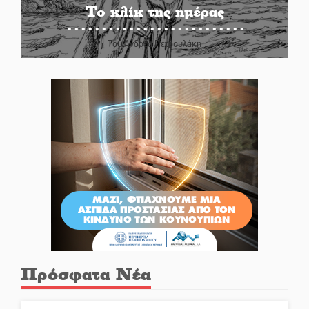
Το κλίκ της ημέρας
Του Ανδρέα Πετρουλάκη
Πρόσφατα Νέα