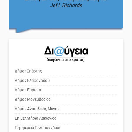
εμπιστευθείς;
Η ψυχολογία της ανατροπής στο
ποδόσφαιρο
Ο εξωραϊσμός της Πλατείας Ν.
Κόσμου και ένας ελλοχεύων
κίνδυνος
Ένα «ταξίδι» τέχνης και
χρωμάτων στη Νεάπολη
Το δικό σας σχόλιο: «Κύριε
πρωθυπουργέ, ντροπή»
Δήμος Σπάρτης
Δήμος Ελαφονήσου
Το δικό σας σχόλιο: Ανοιχτή
επιστολή στον δήμαρχο Σπάρτης
Δήμος Ευρώτα
για τη λειτουργία του ΚΑΠΗ
Δήμος Μονεμβασίας
Δήμος Ανατολικής Μάνης
Το δικό σας σχόλιο: Παράδειγμα
κοινωνικής αναισθησίας
Επιμελητήριο Λακωνίας
Περιφέρεια Πελοποννήσου