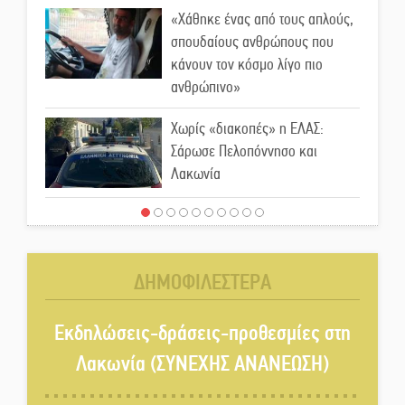
«Χάθηκε ένας από τους απλούς,
σπουδαίους ανθρώπους που
κάνουν τον κόσμο λίγο πιο
ανθρώπινο»
Χωρίς «διακοπές» η ΕΛΑΣ:
Σάρωσε Πελοπόννησο και
Λακωνία
«Έφυγε» ένας γνήσιος Δάσκαλος
και πρωτοπόρος της Τεχνικής
Εκπαίδευσης στη Λακωνία
ΔΗΜΟΦΙΛΕΣΤΕΡΑ
«Κλειστά» ανοιχτά προαύλια
στον Δ. Σπάρτης;
Εκδηλώσεις-δράσεις-προθεσμίες στη
Λακωνία (ΣΥΝΕΧΗΣ ΑΝΑΝΕΩΣΗ)
Δεκαπενταύγουστος στην