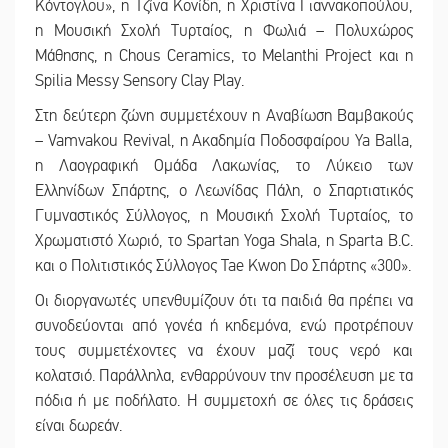
Κόντογλου», η Τζίνα Κονίδη, η Χριστίνα Γιαννακοπούλου,
η Μουσική Σχολή Τυρταίος, η Φωλιά – Πολυχώρος
Μάθησης, η Chous Ceramics, το Melanthi Project και η
Spilia Messy Sensory Clay Play.
Στη δεύτερη ζώνη συμμετέχουν η Αναβίωση Βαμβακούς
– Vamvakou Revival, η Ακαδημία Ποδοσφαίρου Ya Balla,
η Λαογραφική Ομάδα Λακωνίας, το Λύκειο των
Ελληνίδων Σπάρτης, ο Λεωνίδας Πάλη, ο Σπαρτιατικός
Γυμναστικός Σύλλογος, η Μουσική Σχολή Τυρταίος, το
Χρωματιστό Χωριό, το Spartan Yoga Shala, η Sparta B.C.
και ο Πολιτιστικός Σύλλογος Tae Kwon Do Σπάρτης «300».
Οι διοργανωτές υπενθυμίζουν ότι τα παιδιά θα πρέπει να
συνοδεύονται από γονέα ή κηδεμόνα, ενώ προτρέπουν
τους συμμετέχοντες να έχουν μαζί τους νερό και
κολατσιό. Παράλληλα, ενθαρρύνουν την προσέλευση με τα
πόδια ή με ποδήλατο. Η συμμετοχή σε όλες τις δράσεις
είναι δωρεάν.