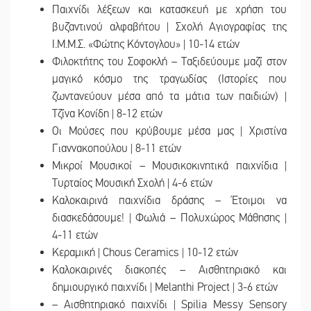
Παιχνίδι λέξεων και κατασκευή με χρήση του
βυζαντινού αλφαβήτου | Σχολή Αγιογραφίας της
Ι.Μ.Μ.Σ. «Φώτης Κόντογλου» | 10-14 ετών
Φιλοκτήτης του Σοφοκλή – Ταξιδεύουμε μαζί στον
μαγικό κόσμο της τραγωδίας (Ιστορίες που
ζωντανεύουν μέσα από τα μάτια των παιδιών) |
Τζίνα Κονίδη | 8-12 ετών
Οι Μούσες που κρύβουμε μέσα μας | Χριστίνα
Γιαννακοπούλου | 8-11 ετών
Μικροί Μουσικοί – Μουσικοκινητικά παιχνίδια |
Τυρταίος Μουσική Σχολή | 4-6 ετών
Καλοκαιρινά παιχνίδια δράσης – Έτοιμοι να
διασκεδάσουμε! | Φωλιά – Πολυχώρος Μάθησης |
4-11 ετών
Κεραμική | Chous Ceramics | 10-12 ετών
Καλοκαιρινές διακοπές – Αισθητηριακό και
δημιουργικό παιχνίδι | Melanthi Project | 3-6 ετών
– Αισθητηριακό παιχνίδι | Spilia Messy Sensory