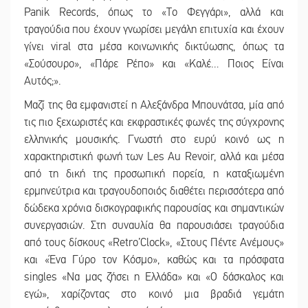
Panik Records, όπως το «Το Φεγγάρι», αλλά και
τραγούδια που έχουν γνωρίσει μεγάλη επιτυχία και έχουν
γίνει viral στα μέσα κοινωνικής δικτύωσης, όπως τα
«Σούσουρο», «Πάρε Ρέπο» και «Καλέ… Ποιος Είναι
Αυτός;».
Μαζί της θα εμφανιστεί η Αλεξάνδρα Μπουνάτσα, μία από
τις πιο ξεχωριστές και εκφραστικές φωνές της σύγχρονης
ελληνικής μουσικής. Γνωστή στο ευρύ κοινό ως η
χαρακτηριστική φωνή των Les Au Revoir, αλλά και μέσα
από τη δική της προσωπική πορεία, η καταξιωμένη
ερμηνεύτρια και τραγουδοποιός διαθέτει περισσότερα από
δώδεκα χρόνια δισκογραφικής παρουσίας και σημαντικών
συνεργασιών. Στη συναυλία θα παρουσιάσει τραγούδια
από τους δίσκους «Retro’Clock», «Στους Πέντε Ανέμους»
και «Ένα Γύρο τον Κόσμο», καθώς και τα πρόσφατα
singles «Να μας ζήσει η Ελλάδα» και «Ο δάσκαλος και
εγώ», χαρίζοντας στο κοινό μια βραδιά γεμάτη