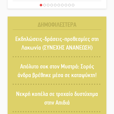
«Έφυγε» ένας γνήσιος Δάσκαλος
και πρωτοπόρος της Τεχνικής
Εκπαίδευσης στη Λακωνία
ΔΗΜΟΦΙΛΕΣΤΕΡΑ
«Κλειστά» ανοιχτά προαύλια
στον Δ. Σπάρτης;
Εκδηλώσεις-δράσεις-προθεσμίες στη
Λακωνία (ΣΥΝΕΧΗΣ ΑΝΑΝΕΩΣΗ)
Δεκαπενταύγουστος στην
Πετρίνα: Αντάμωμα με μουσική,
Απόλυτο σοκ στον Μυστρά: Σορός
χορό και παράδοση
άνδρα βρέθηκε μέσα σε καταψύκτη!
Σωτήρια επέμβαση για ναυτικό
ανοιχτά του Γυθείου
Νεκρή κοπέλα σε τροχαίο δυστύχημα
στην Απιδιά
Αποστολή εξετελέσθη στην
Ταϊβάν: Στη βάση τους τα