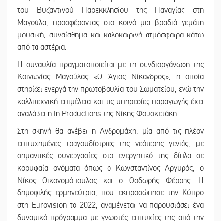
του Βυζαντινού Παρεκκλησίου της Παναγίας στη
Μαγούλα, προσφέροντας στο κοινό μια βραδιά γεμάτη
μουσική, συναίσθημα και καλοκαιρινή ατμόσφαιρα κάτω
από τα αστέρια.
Η συναυλία πραγματοποιείται με τη συνδιοργάνωση της
Κοινωνίας Μαγούλας «Ο Άγιος Νίκανδρος», η οποία
στηρίζει ενεργά την πρωτοβουλία του Σωματείου, ενώ την
καλλιτεχνική επιμέλεια και τις υπηρεσίες παραγωγής έχει
αναλάβει η In Productions της Νίκης Φουσκετάκη.
Στη σκηνή θα ανέβει η Ανδρομάχη, μία από τις πλέον
επιτυχημένες τραγουδίστριες της νεότερης γενιάς, με
σημαντικές συνεργασίες στο ενεργητικό της δίπλα σε
κορυφαία ονόματα όπως ο Κωνσταντίνος Αργυρός, ο
Νίκος Οικονομόπουλος και ο Θοδωρής Φέρρης. Η
δημοφιλής ερμηνεύτρια, που εκπροσώπησε την Κύπρο
στη Eurovision το 2022, αναμένεται να παρουσιάσει ένα
δυναμικό πρόγραμμα με γνωστές επιτυχίες της από την