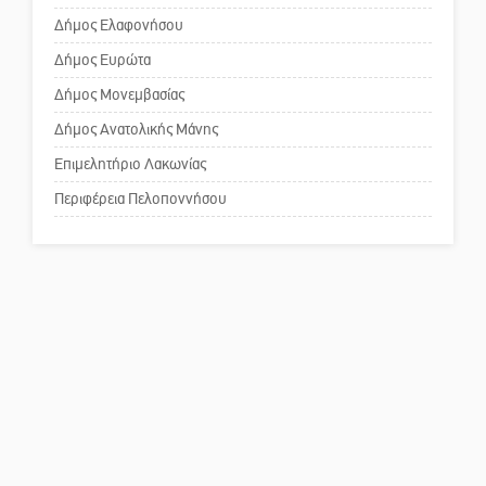
Δήμος Ελαφονήσου
Το δικό σας σχόλιο: Ανοιχτή
επιστολή στον δήμαρχο Σπάρτης
Δήμος Ευρώτα
για τη λειτουργία του ΚΑΠΗ
Δήμος Μονεμβασίας
Δήμος Ανατολικής Μάνης
Το δικό σας σχόλιο: Παράδειγμα
κοινωνικής αναισθησίας
Επιμελητήριο Λακωνίας
Περιφέρεια Πελοποννήσου
Πού βρίσκεται το ιστορικό
κέντρο της Σπάρτης;