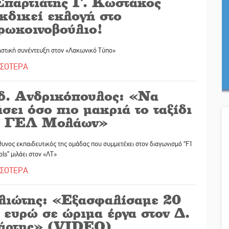
Σπαρτιάτης Γ. Κωστάκος
κδικεί εκλογή στο
ρωκοινοβούλιο!
ιστική συνέντευξη στον «Λακωνικό Τύπο»
ΣΣΟΤΕΡΑ
δ. Ανδρικόπουλος: «Να
σει όσο πιο μακριά το ταξίδι
υ ΓΕΛ Μολάων»
υνος εκπαιδευτικός της ομάδας που συμμετέχει στον διαγωνισμό “F1
ols” μιλάει στον «ΛΤ»
ΣΣΟΤΕΡΑ
λιώτης: «Εξασφαλίσαμε 20
 ευρώ σε ώριμα έργα στον Δ.
άρτης» (VIDEO)