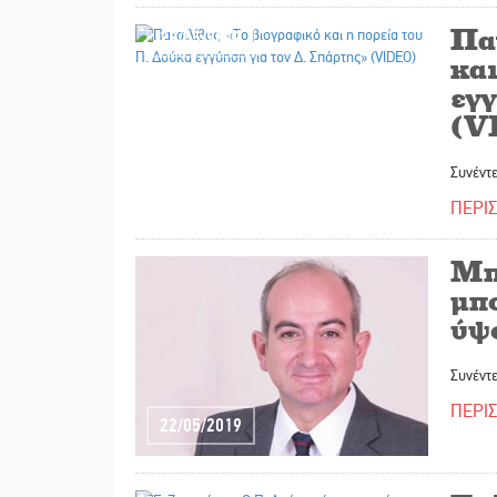
Πα
23/05/2019
κα
εγ
(V
Συνέντ
ΠΕΡΙ
Μπ
μπο
ύψ
Συνέντ
ΠΕΡΙ
22/05/2019