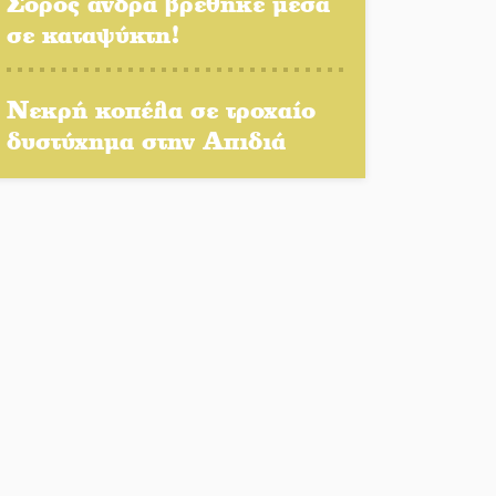
Σορός άνδρα βρέθηκε μέσα
Η Σοχά ετοιμάζεται για ένα
σε καταψύκτη!
δυναμικό καλοκαιρινό party
Διακοπή μαθημάτων στο
Νεκρή κοπέλα σε τροχαίο
Ματάλειο Κολυμβητήριο την
δυστύχημα στην Απιδιά
εβδομάδα του
Δεκαπενταύγουστου
Από Λιβύη είχαν ξεκινήσει οι
μετανάστες που
περισυνελέγησαν στο
Ταίναρο
Διακοπή ρεύματος στην
Πελλάνα
Λακε-Δαιμονικά: Το