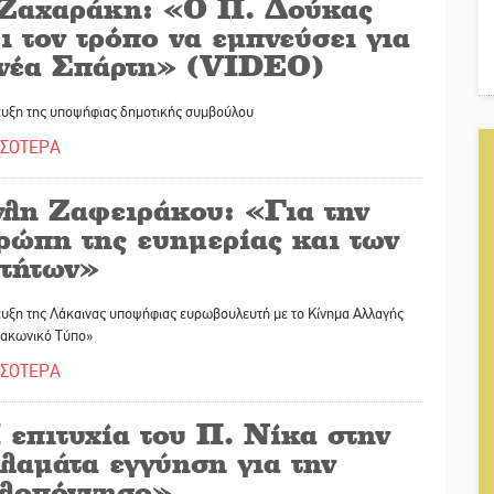
 Ζαχαράκη: «Ο Π. Δούκας
ι τον τρόπο να εμπνεύσει για
 νέα Σπάρτη» (VIDEO)
ευξη της υποψήφιας δημοτικής συμβούλου
ΣΣΟΤΕΡΑ
γλη Ζαφειράκου: «Για την
ρώπη της ευημερίας και των
οτήτων»
ευξη της Λάκαινας υποψήφιας ευρωβουλευτή με το Κίνημα Αλλαγής
Λακωνικό Τύπο»
ΣΣΟΤΕΡΑ
 επιτυχία του Π. Νίκα στην
λαμάτα εγγύηση για την
λοπόννησο»