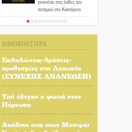
γεννιέται στις όχθες του
ποταμού στο Καστόρειο
Τα ζάρια παίρνουν «φωτιά»
στην Άρνα: Στήνεται το 3ο
Τουρνουά Τάβλι
ΔΗΜΟΦΙΛΕΣΤΕΡΑ
Αυθεντικό γλέντι με «Γιορτή
Βραστού» στη Σοχά
Εκδηλώσεις-δράσεις-
προθεσμίες στη Λακωνία
(ΣΥΝΕΧΗΣ ΑΝΑΝΕΩΣΗ)
Το τελεφερίκ της
Μονεμβασιάς στο τραπέζι
του δημόσιου διαλόγου
Υπό έλεγχο η φωτιά στον
Πάρνωνα
Πολιτισμός και παράδοση
δίνουν ραντεβού στην
Αγόριανη
Απόλυτο σοκ στον Μυστρά: