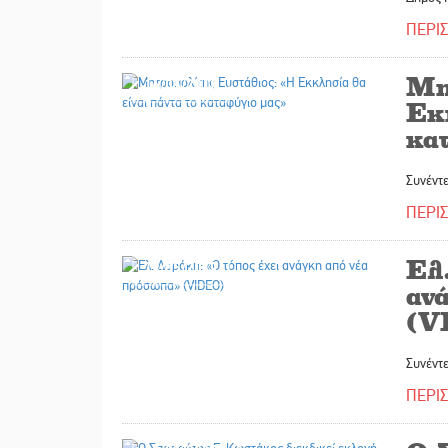
ΠΕΡΙ
Μη
16/05/2019
Εκκ
κα
Συνέντ
ΠΕΡΙ
Ελ
13/05/2019
αν
(V
Συνέντε
ΠΕΡΙ