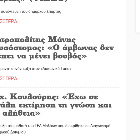
 συνέντευξη του δημάρχου Σπάρτης
ΣΣΟΤΕΡΑ
τροπολίτης Μάνης
υσόστομος: «Ο άμβωνας δεν
πει να μένει βουβός»
μαντη συνέντευξη στον «Λακωνικό Τύπο»
ΣΣΟΤΕΡΑ
χ. Κουλούρης: «Έχω σε
γάλη εκτίμηση τη γνώση και
ν αλήθεια»
ευξη του μαθητή του ΓΕΛ Μολάων που διακρίθηκε σε Διαγωνισμό
φικού Δοκιμίου