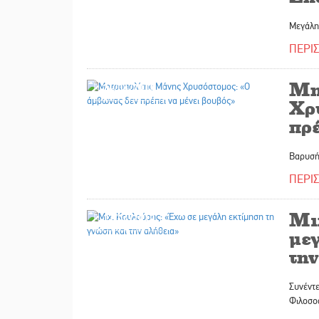
Μεγάλη
ΠΕΡΙ
Μη
24/04/2019
Χρ
πρέ
Βαρυσή
ΠΕΡΙ
Μι
17/04/2019
με
τη
Συνέντ
Φιλοσο