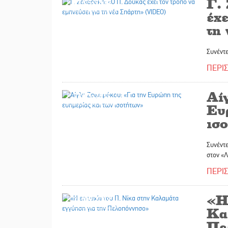
Γ.
22/05/2019
έχε
τη
Συνέντ
ΠΕΡΙ
Αί
22/05/2019
Ευ
ισ
Συνέντ
στον «
ΠΕΡΙ
«Η
21/05/2019
Κα
Πε