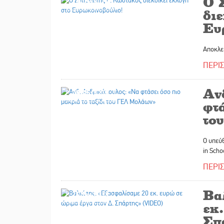
Ο 
10/05/2019
διε
Ευ
Αποκλε
ΠΕΡΙ
Αν
09/05/2019
φτά
το
Ο υπεύθ
in Scho
ΠΕΡΙ
Βα
24/04/2019
εκ.
Σπ