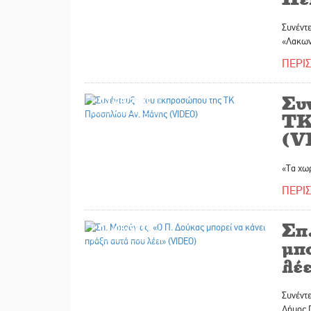
Συνέντ
«Λακων
ΠΕΡΙ
Συ
17/05/2019
ΤΚ
(V
«Τα χωρ
ΠΕΡΙ
Σπ
17/05/2019
μπο
λέ
Συνέντ
Δήμος 