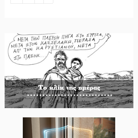
Το κλίκ της ημέρας
Του Ανδρέα Πετρουλάκη