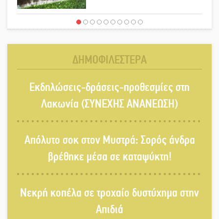
Ένα «ταξίδι» τέχνης και χρωμάτων
στη Νεάπολη
ΔΗΜΟΦΙΛΕΣΤΕΡΑ
Τα Λαγκάδια κρατούν ζωντανή την
Εκδηλώσεις-δράσεις-προθεσμίες στη
τέχνη της πέτρας
Λακωνία (ΣΥΝΕΧΗΣ ΑΝΑΝΕΩΣΗ)
Στους ρυθμούς της Ελεωνόρας
Απόλυτο σοκ στον Μυστρά: Σορός άνδρα
Ζουγανέλη το Σαϊνοπούλειο
βρέθηκε μέσα σε καταψύκτη!
Πλούσιο πολιτιστικό πρόγραμμα
Νεκρή κοπέλα σε τροχαίο δυστύχημα στην
δίνει «χρώμα» στον Αύγουστο του
Λαχίου
Απιδιά