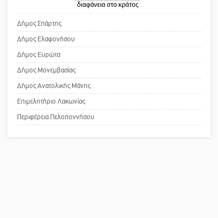
πρωθυπουργέ, ντροπή»
Δήμος Σπάρτης
Βουλή των Εφήβων 2026-2027:
Ξεκινούν οι αιτήσεις
Δήμος Ελαφονήσου
Το δικό σας σχόλιο: Ανοιχτή
Δήμος Ευρώτα
επιστολή στον δήμαρχο Σπάρτης για
Δήμος Μονεμβασίας
τη λειτουργία του ΚΑΠΗ
Δήμος Ανατολικής Μάνης
Επιμελητήριο Λακωνίας
Το δικό σας σχόλιο: Παράδειγμα
κοινωνικής αναισθησίας
Περιφέρεια Πελοποννήσου
Πού βρίσκεται το ιστορικό κέντρο
της Σπάρτης;