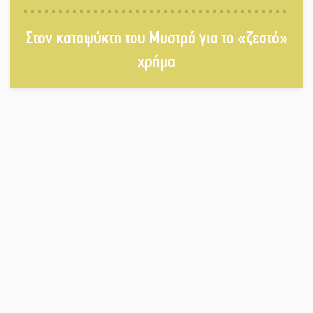
Χασισοφυτεία στην Παλαιοπαναγιά
Στον καταψύκτη του Μυστρά για το «ζεστό»
ξεσκέπασε η Αστυνομία
χρήμα
Μπαρόκ μελωδίες κάτω από την
αυγουστιάτικη πανσέληνο της
Μονεμβασιάς
Διακοπή ρεύματος στο Έλος
Στο Γύθειο η Άντζελα Γκερέκου