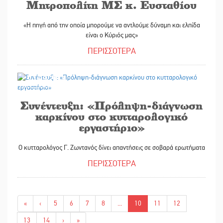
Μητροπολίτη ΜΣ κ. Ευσταθίου
«Η πηγή από την οποία μπορούμε να αντλούμε δύναμη και ελπίδα
είναι ο Κύριός μας»
ΠΕΡΙΣΣΟΤΕΡΑ
11/03/2017
Συνέντευξη: «Πρόληψη-διάγνωση
καρκίνου στο κυτταρολογικό
εργαστήριο»
Ο κυτταρολόγος Γ. Ζωντανός δίνει απαντήσεις σε σοβαρά ερωτήματα
ΠΕΡΙΣΣΟΤΕΡΑ
«
‹
5
6
7
8
...
10
11
12
13
14
›
»