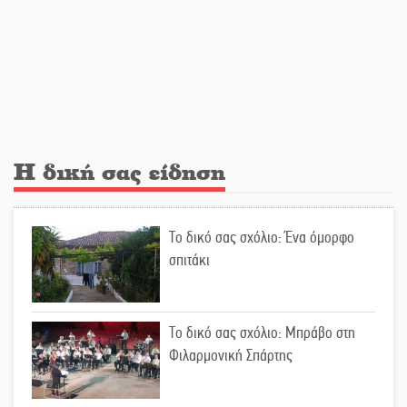
Νταλίκα έπεσε σε γκρεμό στον
Κλαδά: Νεκρός ο 48χρονος οδηγός
«Ανοιχτή Πόλη» απόψε η Σπάρτη
«ξεκλειδώνει» αγορά και
ψυχαγωγία
Η δική σας είδηση
«Θέρισε» η άσφαλτος και τον Ιούλιο
στην Πελοπόννησο
Το δικό σας σχόλιο: Ένα όμορφο
σπιτάκι
Βράβευσε τον Π. Καρρά ο ΑΟ
Κροκεών
Το δικό σας σχόλιο: Μπράβο στη
Φιλαρμονική Σπάρτης
Τα μετάλλια των Λακωνόπουλων