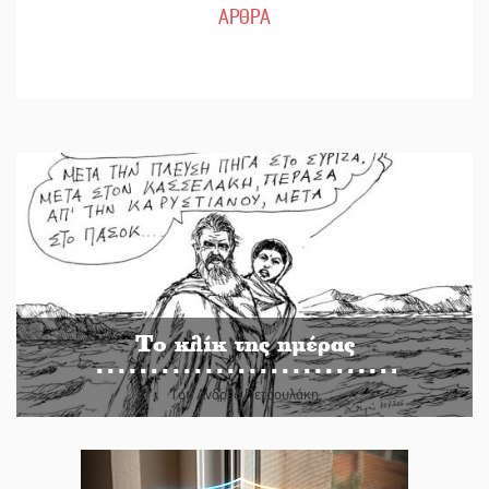
ΑΡΘΡΑ
Το κλίκ της ημέρας
Του Ανδρέα Πετρουλάκη