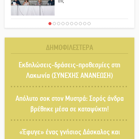
της
Έρχεται η 1η Γιορτή Μπύρας στην
Αγόριανη
ΔΗΜΟΦΙΛΕΣΤΕΡΑ
Παγιώνεται δημοσκοπικά ο…
Εκδηλώσεις-δράσεις-προθεσμίες στη
δικομματισμός ΝΔ – ΕΛΑΣ
Λακωνία (ΣΥΝΕΧΗΣ ΑΝΑΝΕΩΣΗ)
«Κεραυνοί» Μιχαλακάκου για την
Απόλυτο σοκ στον Μυστρά: Σορός άνδρα
ύδρευση στη Μάνη
βρέθηκε μέσα σε καταψύκτη!
Παρουσιάστηκε το βιβλίο
«Έφυγε» ένας γνήσιος Δάσκαλος και
«Νεαπολίτικα καρετομωράκια» στη