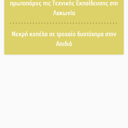
Νεάπολη
πρωτοπόρος της Τεχνικής Εκπαίδευσης στη
Λακωνία
Στο κάδρο καταγγελιών Τατούλη ο
Σταύρος Αργειτάκος
Νεκρή κοπέλα σε τροχαίο δυστύχημα στην
Απιδιά
Τα «Άνθη της Πέτρας» τίμησαν τον
Γ. Γιαξόγλου
Εκδηλώσεις-δράσεις-προθεσμίες
στη Λακωνία (ΣΥΝΕΧΗΣ ΑΝΑΝΕΩΣΗ)
Τίμησε τον Π. Καρρά ο ΑΟ Κροκεών