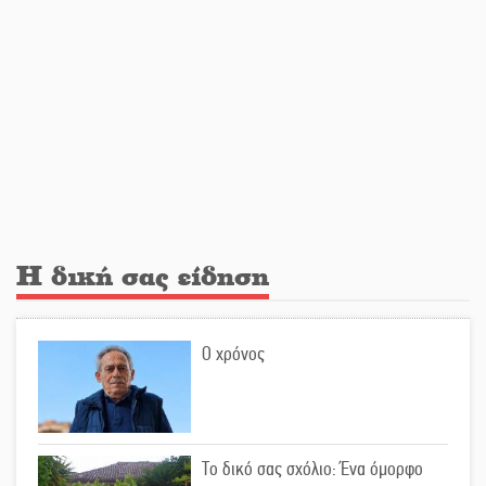
Ανανεώθηκε το γήπεδο-στέκι στην
παραλία της Νεάπολης
Ιωάννης Μ. Βαρβιτσιώτης: Στην
αιωνιότητα το ιστορικό πολιτικό
στέλεχος της Μεταπολίτευσης
Ο Άνθρωπος-αράχνη «επιστρέφει»
Η δική σας είδηση
στη μεγάλη οθόνη
Ο χρόνος
«Μοναδικοί Άνθρωποι, Μια
Μεγάλη Παρέα» στην Ελαφόνησο
Το δικό σας σχόλιο: Ένα όμορφο