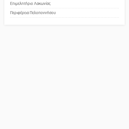
Επιμελητήριο Λακωνίας
Το δικό σας σχόλιο: Παράδειγμα
κοινωνικής αναισθησίας
Περιφέρεια Πελοποννήσου
Πού βρίσκεται το ιστορικό κέντρο
της Σπάρτης;