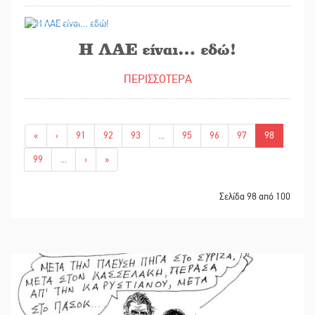
22/06/2026
Η ΛΑΕ είναι… εδώ!
ΠΕΡΙΣΣΟΤΕΡΑ
«
‹
91
92
93
...
95
96
97
98
99
...
›
»
Σελίδα 98 από 100