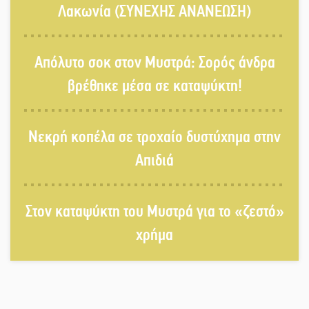
Λακωνία (ΣΥΝΕΧΗΣ ΑΝΑΝΕΩΣΗ)
Στους ρυθμούς της Ελεωνόρας
Απόλυτο σοκ στον Μυστρά: Σορός άνδρα
Ζουγανέλη το Σαϊνοπούλειο
βρέθηκε μέσα σε καταψύκτη!
Πλούσιο πολιτιστικό πρόγραμμα
Νεκρή κοπέλα σε τροχαίο δυστύχημα στην
δίνει «χρώμα» στον Αύγουστο του
Λαχίου
Απιδιά
Χασισοφυτεία στην Παλαιοπαναγιά
Στον καταψύκτη του Μυστρά για το «ζεστό»
ξεσκέπασε η Αστυνομία
χρήμα
Μπαρόκ μελωδίες κάτω από την
αυγουστιάτικη πανσέληνο της
Μονεμβασιάς