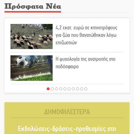
Πρόσφατα Νέα
4,2 εκατ. ευρώ σε κτηνοτρόφους
για ζώα που θανατώθηκαν λόγω
επιζωοτιών
Η ψυχολογία της ανατροπής στο
ποδόσφαιρο
Ένα «ταξίδι» τέχνης και χρωμάτων
στη Νεάπολη
ΔΗΜΟΦΙΛΕΣΤΕΡΑ
Τα Λαγκάδια κρατούν ζωντανή την
Εκδηλώσεις-δράσεις-προθεσμίες στη
τέχνη της πέτρας