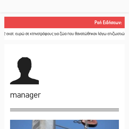
Ροή Ειδήσεων
:
ευρώ σε κτηνοτρόφους για ζώα που θανατώθηκαν λόγω επιζωοτιών
||
Η ψυχολ
manager