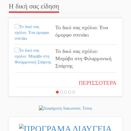
Μαρτσούκος
Η δική σας είδηση
Η Έρη Ρίτσου σχολιάζει
τα… τραγελαφικά των
Το δικό σας σχόλιο: Ένα
«κληρονόμων»
όμορφο σπιτάκι
Ο Ήλιος αποκαλύπτει τα
μυστικά του: Νέες εικόνες
Το δικό σας σχόλιο:
φέρνουν στο φως άγνωστες
Μπράβο στη Φιλαρμονική
«δίνες» στην επιφάνειά του
Σπάρτης
4,2 εκατ. ευρώ σε
Το δικό σας σχόλιο:
ΠΕΡΙΣΣΟΤΕΡΑ
κτηνοτρόφους για ζώα που
Σύντομη απάντηση σε
θανατώθηκαν λόγω
διθυράμβους για το παλαιό
επιζωοτιών
Δικαστικό Μέγαρο
Η ψυχολογία της ανατροπής
Το δικό σας σχόλιο: Ιερή
στο ποδόσφαιρο
απόφαση