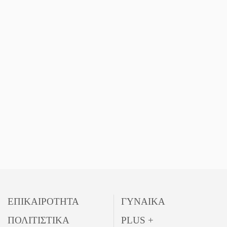
Το δικό σας σχόλιο:
Παράδειγμα κοινωνικής
αναισθησίας
Πού βρίσκεται το ιστορικό
κέντρο της Σπάρτης;
ΕΠΙΚΑΙΡΟΤΗΤΑ
ΓΥΝΑΙΚΑ
ΠΟΛΙΤΙΣΤΙΚΑ
PLUS +