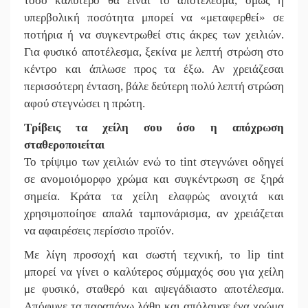
τόσο καλύτερο θα είναι το αποτέλεσμα, όμως η
υπερβολική ποσότητα μπορεί να «μεταφερθεί» σε
ποτήρια ή να συγκεντρωθεί στις άκρες των χειλιών.
Για φυσικό αποτέλεσμα, ξεκίνα με λεπτή στρώση στο
κέντρο και άπλωσε προς τα έξω. Αν χρειάζεσαι
περισσότερη ένταση, βάλε δεύτερη πολύ λεπτή στρώση
αφού στεγνώσει η πρώτη.
Τρίβεις τα χείλη σου όσο η απόχρωση
σταθεροποιείται
Το τρίψιμο των χειλιών ενώ το tint στεγνώνει οδηγεί
σε ανομοιόμορφο χρώμα και συγκέντρωση σε ξηρά
σημεία. Κράτα τα χείλη ελαφρώς ανοιχτά και
χρησιμοποίησε απαλά ταμπονάρισμα, αν χρειάζεται
να αφαιρέσεις περίσσιο προϊόν.
Με λίγη προσοχή και σωστή τεχνική, το lip tint
μπορεί να γίνει ο καλύτερος σύμμαχός σου για χείλη
με φυσικό, σταθερό και αψεγάδιαστο αποτέλεσμα.
Απόφυγε τα παραπάνω λάθη και απόλαυσε ένα χρώμα