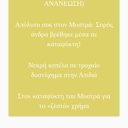
ΑΝΑΝΕΩΣΗ)
Σωτήρια επέμβαση για
ναυτικό ανοιχτά του
Απόλυτο σοκ στον Μυστρά: Σορός
Γυθείου
άνδρα βρέθηκε μέσα σε
Αποστολή εξετελέσθη στην
καταψύκτη!
Ταϊβάν: Στη βάση τους τα
παγκόσμια Σπαρτιατόπουλα
Νεκρή κοπέλα σε τροχαίο
«Ρίζες και Ρεύματα» στο
Ξηροκάμπι με Ίκαρη και
δυστύχημα στην Απιδιά
Ζερβάκη
Αμετάβλητος στο «τριάρι»
Στον καταψύκτη του Μυστρά για
ο κίνδυνος φωτιάς σε όλη τη
το «ζεστό» χρήμα
Λακωνία
Εβδομάδα Ομογενών: