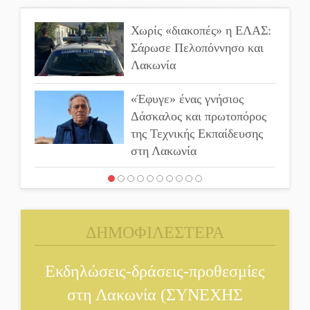
Χωρίς «διακοπές» η ΕΛΑΣ:
Σάρωσε Πελοπόννησο και
Λακωνία
«Έφυγε» ένας γνήσιος
Δάσκαλος και πρωτοπόρος
της Τεχνικής Εκπαίδευσης
στη Λακωνία
«Κλειστά» ανοιχτά
προαύλια στον Δ. Σπάρτης;
ΔΗΜΟΦΙΛΕΣΤΕΡΑ
Δεκαπενταύγουστος στην
Πετρίνα: Αντάμωμα με
Εκδηλώσεις-δράσεις-προθεσμίες
μουσική, χορό και
στη Λακωνία (ΣΥΝΕΧΗΣ
παράδοση