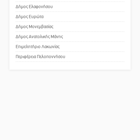
Δήμος Ελαφονήσου
Το δικό σας σχόλιο: Ανοιχτή
επιστολή στον δήμαρχο Σπάρτης
Δήμος Ευρώτα
για τη λειτουργία του ΚΑΠΗ
Δήμος Μονεμβασίας
Δήμος Ανατολικής Μάνης
Το δικό σας σχόλιο: Παράδειγμα
κοινωνικής αναισθησίας
Επιμελητήριο Λακωνίας
Περιφέρεια Πελοποννήσου
Πού βρίσκεται το ιστορικό
κέντρο της Σπάρτης;