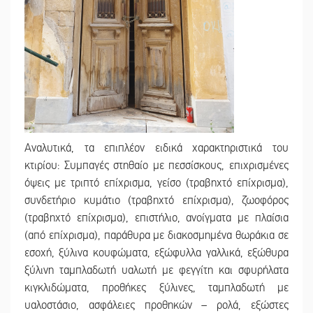
Αναλυτικά, τα επιπλέον ειδικά χαρακτηριστικά του
κτιρίου: Συμπαγές στηθαίο με πεσσίσκους, επιχρισμένες
όψεις με τριπτό επίχρισμα, γείσο (τραβηχτό επίχρισμα),
συνδετήριο κυμάτιο (τραβηχτό επίχρισμα), ζωοφόρος
(τραβηχτό επίχρισμα), επιστήλιο, ανοίγματα με πλαίσια
(από επίχρισμα), παράθυρα με διακοσμημένα θωράκια σε
εσοχή, ξύλινα κουφώματα, εξώφυλλα γαλλικά, εξώθυρα
ξύλινη ταμπλαδωτή υαλωτή με φεγγίτη και σφυρήλατα
κιγκλιδώματα, προθήκες ξύλινες, ταμπλαδωτή με
υαλοστάσιο, ασφάλειες προθηκών – ρολά, εξώστες