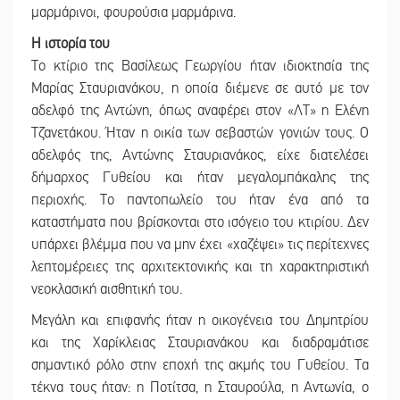
μαρμάρινοι, φουρούσια μαρμάρινα.
Η ιστορία του
Το κτίριο της Βασίλεως Γεωργίου ήταν ιδιοκτησία της
Μαρίας Σταυριανάκου, η οποία διέμενε σε αυτό με τον
αδελφό της Αντώνη, όπως αναφέρει στον «ΛΤ» η Ελένη
Τζανετάκου. Ήταν η οικία των σεβαστών γονιών τους. Ο
αδελφός της, Αντώνης Σταυριανάκος, είχε διατελέσει
δήμαρχος Γυθείου και ήταν μεγαλομπάκαλης της
περιοχής. Το παντοπωλείο του ήταν ένα από τα
καταστήματα που βρίσκονται στο ισόγειο του κτιρίου. Δεν
υπάρχει βλέμμα που να μην έχει «χαζέψει» τις περίτεχνες
λεπτομέρειες της αρχιτεκτονικής και τη χαρακτηριστική
νεοκλασική αισθητική του.
Μεγάλη και επιφανής ήταν η οικογένεια του Δημητρίου
και της Χαρίκλειας Σταυριανάκου και διαδραμάτισε
σημαντικό ρόλο στην εποχή της ακμής του Γυθείου. Τα
τέκνα τους ήταν: η Ποτίτσα, η Σταυρούλα, η Αντωνία, ο