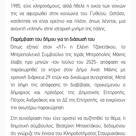
1985, είχε κληρονόμους, αλλά ήθελε η οικία των γονιών
της να αφιερωθεί στην κοινωνία του Γυθείου. Ωστόσο,
κατάντησε να είναι ερείπιο και πλέον, όπως λέγεται, μια
ανοιχτή «πληγή» στην ιστορική μνήμη της πόλης.
Παρέμβαση του δήμου για τη διάσωσή του
Όπως εξηγεί στον «ΛΤ» η Ελένη Τζανετάκου, το
Μητροπολιτικό Συμβούλιο της Ιεράς Μητρόπολης Μάνης
έλαβε προ μηνών -τον Ιούλιο του 2025- απόφαση να
παραχωρηθεί το κτίριο στον Δήμο Ανατ. Μάνης με
χρονική διάρκεια 29 ετών και δικαίωμα συγχρησίας. Μετά
τη λήψη της απόφασης τη διαβίβασε, προκείμενου ο
δήμαρχος και πρόεδρος της Δημοτικής Επιτροπής,
Πέτρος Ανδρεάκος και το ΔΣ της Επιτροπής, να εγκρίνουν
την ανωτέρω παραχώρηση.
Στη συνεδρίαση που είχε οριστεί να συζητηθεί το θέμα, η
δημοτική σύμβουλος, Βεατρίκη Μπαγετάκου, δεδομένου
ότι γνώριζε την έννοια του Κληροδοτήματος Σταυριανάκου