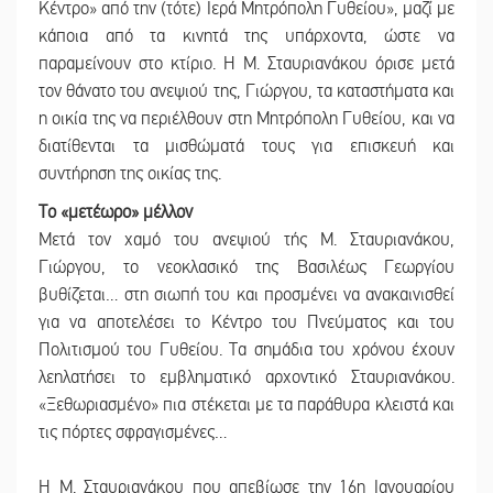
Κέντρο» από την (τότε) Ιερά Μητρόπολη Γυθείου», μαζί με
κάποια από τα κινητά της υπάρχοντα, ώστε να
παραμείνουν στο κτίριο. Η Μ. Σταυριανάκου όρισε μετά
τον θάνατο του ανεψιού της, Γιώργου, τα καταστήματα και
η οικία της να περιέλθουν στη Μητρόπολη Γυθείου, και να
διατίθενται τα μισθώματά τους για επισκευή και
συντήρηση της οικίας της.
Το «μετέωρο» μέλλον
Μετά τον χαμό του ανεψιού τής Μ. Σταυριανάκου,
Γιώργου, το νεοκλασικό της Βασιλέως Γεωργίου
βυθίζεται… στη σιωπή του και προσμένει να ανακαινισθεί
για να αποτελέσει το Κέντρο του Πνεύματος και του
Πολιτισμού του Γυθείου. Τα σημάδια του χρόνου έχουν
λεηλατήσει το εμβληματικό αρχοντικό Σταυριανάκου.
«Ξεθωριασμένο» πια στέκεται με τα παράθυρα κλειστά και
τις πόρτες σφραγισμένες…
Η Μ. Σταυριανάκου που απεβίωσε την 16η Ιανουαρίου