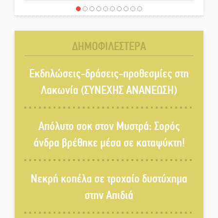
Δεκαπενταύγουστος στην
Πετρίνα: Αντάμωμα με μουσική,
χορό και παράδοση
ΔΗΜΟΦΙΛΕΣΤΕΡΑ
Σωτήρια επέμβαση για ναυτικό
ανοιχτά του Γυθείου
Εκδηλώσεις-δράσεις-προθεσμίες στη
Λακωνία (ΣΥΝΕΧΗΣ ΑΝΑΝΕΩΣΗ)
Αποστολή εξετελέσθη στην
Ταϊβάν: Στη βάση τους τα
Απόλυτο σοκ στον Μυστρά: Σορός
παγκόσμια Σπαρτιατόπουλα
άνδρα βρέθηκε μέσα σε καταψύκτη!
«Ρίζες και Ρεύματα» στο
Ξηροκάμπι με Ίκαρη και
Νεκρή κοπέλα σε τροχαίο δυστύχημα
Ζερβάκη
στην Απιδιά
Αμετάβλητος στο «τριάρι» ο
κίνδυνος φωτιάς σε όλη τη