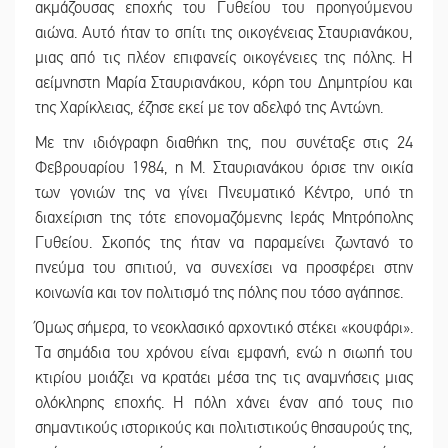
ακμάζουσας εποχής του Γυθείου του προηγούμενου
αιώνα. Αυτό ήταν το σπίτι της οικογένειας Σταυριανάκου,
μιας από τις πλέον επιφανείς οικογένειες της πόλης. Η
αείμνηστη Μαρία Σταυριανάκου, κόρη του Δημητρίου και
της Χαρίκλειας, έζησε εκεί με τον αδελφό της Αντώνη.
Με την ιδιόγραφη διαθήκη της, που συνέταξε στις 24
Φεβρουαρίου 1984, η Μ. Σταυριανάκου όρισε την οικία
των γονιών της να γίνει Πνευματικό Κέντρο, υπό τη
διαχείριση της τότε επονομαζόμενης Ιεράς Μητρόπολης
Γυθείου. Σκοπός της ήταν να παραμείνει ζωντανό το
πνεύμα του σπιτιού, να συνεχίσει να προσφέρει στην
κοινωνία και τον πολιτισμό της πόλης που τόσο αγάπησε.
Όμως σήμερα, το νεοκλασικό αρχοντικό στέκει «κουφάρι».
Τα σημάδια του χρόνου είναι εμφανή, ενώ η σιωπή του
κτιρίου μοιάζει να κρατάει μέσα της τις αναμνήσεις μιας
ολόκληρης εποχής. Η πόλη χάνει έναν από τους πιο
σημαντικούς ιστορικούς και πολιτιστικούς θησαυρούς της,