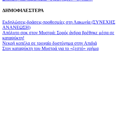
ΔΗΜΟΦΙΛΕΣΤΕΡΑ
Εκδηλώσεις-δράσεις-προθεσμίες στη Λακωνία (ΣΥΝΕΧΗΣ
ΑΝΑΝΕΩΣΗ)
Απόλυτο σοκ στον Μυστρά: Σορός άνδρα βρέθηκε μέσα σε
καταψύκτη!
Νεκρή κοπέλα σε τροχαίο δυστύχημα στην Απιδιά
Στον καταψύκτη του Μυστρά για το «ζεστό» χρήμα