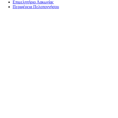
Επιμελητήριο Λακωνίας
Περιφέρεια Πελοποννήσου