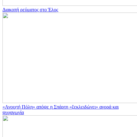
Διακοπή ρεύματος στο Έλος
«Ανοιχτή Πόλη» απόψε η Σπάρτη «ξεκλειδώνει» αγορά και
ψυχαγωγία