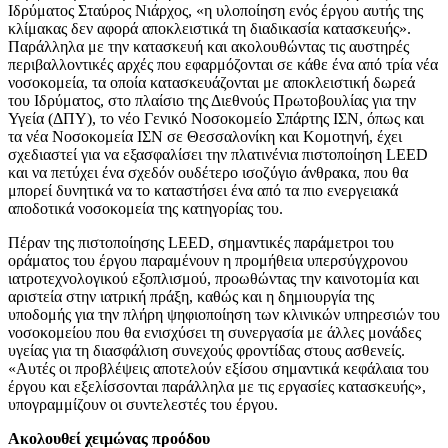
Ιδρύματος Σταύρος Νιάρχος, «η υλοποίηση ενός έργου αυτής της
κλίμακας δεν αφορά αποκλειστικά τη διαδικασία κατασκευής».
Παράλληλα με την κατασκευή και ακολουθώντας τις αυστηρές
περιβαλλοντικές αρχές που εφαρμόζονται σε κάθε ένα από τρία νέα
νοσοκομεία, τα οποία κατασκευάζονται με αποκλειστική δωρεά
του Ιδρύματος, στο πλαίσιο της Διεθνούς Πρωτοβουλίας για την
Υγεία (ΔΠΥ), το νέο Γενικό Νοσοκομείο Σπάρτης ΙΣΝ, όπως και
τα νέα Νοσοκομεία ΙΣΝ σε Θεσσαλονίκη και Κομοτηνή, έχει
σχεδιαστεί για να εξασφαλίσει την πλατινένια πιστοποίηση LEED
και να πετύχει ένα σχεδόν ουδέτερο ισοζύγιο άνθρακα, που θα
μπορεί δυνητικά να το καταστήσει ένα από τα πιο ενεργειακά
αποδοτικά νοσοκομεία της κατηγορίας του.
Πέραν της πιστοποίησης LEED, σημαντικές παράμετροι του
οράματος του έργου παραμένουν η προμήθεια υπερσύγχρονου
ιατροτεχνολογικού εξοπλισμού, προωθώντας την καινοτομία και
αριστεία στην ιατρική πράξη, καθώς και η δημιουργία της
υποδομής για την πλήρη ψηφιοποίηση των κλινικών υπηρεσιών του
νοσοκομείου που θα ενισχύσει τη συνεργασία με άλλες μονάδες
υγείας για τη διασφάλιση συνεχούς φροντίδας στους ασθενείς.
«Αυτές οι προβλέψεις αποτελούν εξίσου σημαντικά κεφάλαια του
έργου και εξελίσσονται παράλληλα με τις εργασίες κατασκευής»,
υπογραμμίζουν οι συντελεστές του έργου.
Ακολουθεί χειμώνας προόδου