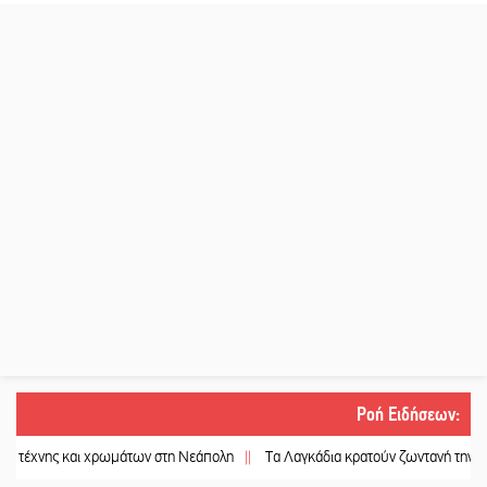
Ροή Ειδήσεων
:
 χρωμάτων στη Νεάπολη
||
Τα Λαγκάδια κρατούν ζωντανή την τέχνη της πέτρας