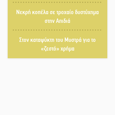
αυγουστιάτικη πανσέληνο της
Νεκρή κοπέλα σε τροχαίο δυστύχημα
Μονεμβασιάς
στην Απιδιά
Διακοπή ρεύματος στο Έλος
Στον καταψύκτη του Μυστρά για το
«ζεστό» χρήμα
Στο Γύθειο η Άντζελα Γκερέκου
Νταλίκα έπεσε σε γκρεμό στον
Κλαδά: Νεκρός ο 48χρονος
οδηγός
«Ανοιχτή Πόλη» απόψε η Σπάρτη
«ξεκλειδώνει» αγορά και
ψυχαγωγία