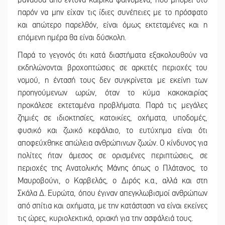
βάναυσα από έντονα καιρικά φαινόμενα, που μπορεί στο
παρόν να μην είχαν τις ίδιες συνέπειες με το πρόσφατο
και απώτερο παρελθόν, είναι όμως εκτεταμένες και η
επόμενη ημέρα θα είναι δύσκολη.
Παρά το γεγονός ότι κατά διαστήματα εξακολουθούν να
εκδηλώνονται βροχοπτώσεις σε αρκετές περιοχές του
νομού, η έντασή τους δεν συγκρίνεται με εκείνη των
προηγούμενων ωρών, όταν το κύμα κακοκαιρίας
προκάλεσε εκτεταμένα προβλήματα. Παρά τις μεγάλες
ζημιές σε ιδιοκτησίες, κατοικίες, οχήματα, υποδομές,
φυσικό και ζωικό κεφάλαιο, το ευτύχημα είναι ότι
αποφεύχθηκε απώλεια ανθρώπινων ζωών. Ο κίνδυνος για
πολίτες ήταν άμεσος σε ορισμένες περιπτώσεις, σε
περιοχές της Ανατολικής Μάνης όπως ο Πλάτανος, το
Μαυροβούνι, ο Καρβελάς, ο Διρός κ.α., αλλά και στη
Σκάλα Δ. Ευρώτα, όπου έγιναν απεγκλωβισμοί ανθρώπων
από σπίτια και οχήματα, με την κατάσταση να είναι εκείνες
τις ώρες, κυριολεκτικά, οριακή για την ασφάλειά τους.