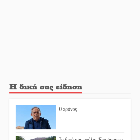
Αποστολή εξετελέσθη στην
Ταϊβάν: Στη βάση τους τα
παγκόσμια Σπαρτιατόπουλα
«Ρίζες και Ρεύματα» στο
Ξηροκάμπι με Ίκαρη και
Ζερβάκη
Αμετάβλητος στο «τριάρι» ο
Η δική σας είδηση
κίνδυνος φωτιάς σε όλη τη
Λακωνία
Ο χρόνος
Εβδομάδα Ομογενών:
Κερδισμένη ουσία ή
επικοινωνιακές εντυπώσεις;
Το δικό σας σχόλιο: Ένα όμορφο