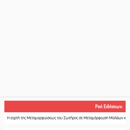
Ροή Ειδήσεων
:
ορτή της Μεταμορφώσεως του Σωτήρος σε Μεταμόρφωση Μολάων και Ανθοχ