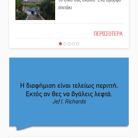
Ελεύθερος ο 55χρονος για την
σπιτάκι
υπόθεση του Μυστρά
Το δικό σας σχόλιο: Μπράβο στη
ΠΕΡΙΣΣΟΤΕΡΑ
Εκδηλώσεις-δράσεις-
Φιλαρμονική Σπάρτης
προθεσμίες στη Λακωνία
(ΣΥΝΕΧΗΣ ΑΝΑΝΕΩΣΗ)
Το δικό σας σχόλιο: Σύντομη
Ποδοσφαιρικό αντάμωμα για
απάντηση σε διθυράμβους για το
τους Κοκκινοραχίτες
παλαιό Δικαστικό Μέγαρο
Το δικό σας σχόλιο: Ιερή
Μάχης συνέχεια των 310 για τη
απόφαση
Λαϊκή Σπάρτης
Το δικό σας σχόλιο: Πώς να
Στον τελικό του Πρωταθλήματος
εμπιστευθείς;
Ελλάδας Beach Soccer ο Π.