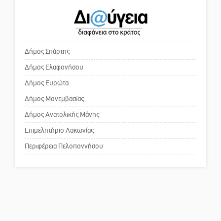
Μαρτσούκος
Ο εξωραϊσμός της Πλατείας Ν.
Η Έρη Ρίτσου σχολιάζει τα…
Κόσμου και ένας ελλοχεύων
τραγελαφικά των «κληρονόμων»
κίνδυνος
Δήμος Σπάρτης
Δήμος Ελαφονήσου
Το δικό σας σχόλιο: «Κύριε
πρωθυπουργέ, ντροπή»
Δήμος Ευρώτα
Δήμος Μονεμβασίας
Δήμος Ανατολικής Μάνης
Το δικό σας σχόλιο: Ανοιχτή
επιστολή στον δήμαρχο Σπάρτης
Επιμελητήριο Λακωνίας
για τη λειτουργία του ΚΑΠΗ
Περιφέρεια Πελοποννήσου
Το δικό σας σχόλιο: Παράδειγμα
κοινωνικής αναισθησίας