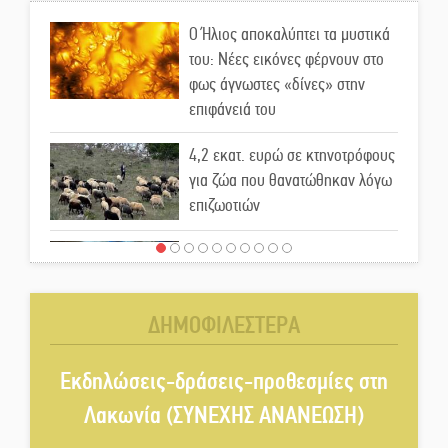
Ο Ήλιος αποκαλύπτει τα μυστικά
του: Νέες εικόνες φέρνουν στο
φως άγνωστες «δίνες» στην
επιφάνειά του
4,2 εκατ. ευρώ σε κτηνοτρόφους
για ζώα που θανατώθηκαν λόγω
επιζωοτιών
Η ψυχολογία της ανατροπής στο
ποδόσφαιρο
ΔΗΜΟΦΙΛΕΣΤΕΡΑ
Ένα «ταξίδι» τέχνης και
χρωμάτων στη Νεάπολη
Εκδηλώσεις-δράσεις-προθεσμίες στη
Λακωνία (ΣΥΝΕΧΗΣ ΑΝΑΝΕΩΣΗ)