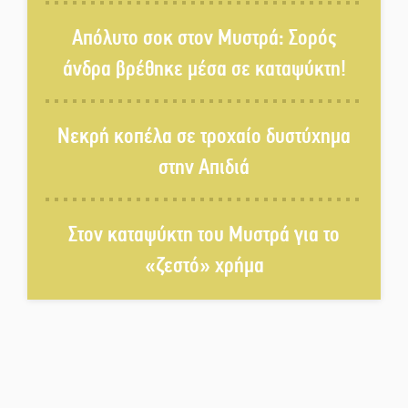
Τα Λαγκάδια κρατούν ζωντανή
την τέχνη της πέτρας
Απόλυτο σοκ στον Μυστρά: Σορός
άνδρα βρέθηκε μέσα σε καταψύκτη!
Στους ρυθμούς της Ελεωνόρας
Ζουγανέλη το Σαϊνοπούλειο
Νεκρή κοπέλα σε τροχαίο δυστύχημα
στην Απιδιά
Πλούσιο πολιτιστικό πρόγραμμα
δίνει «χρώμα» στον Αύγουστο
του Λαχίου
Στον καταψύκτη του Μυστρά για το
«ζεστό» χρήμα
Χασισοφυτεία στην
Παλαιοπαναγιά ξεσκέπασε η
Αστυνομία
Μπαρόκ μελωδίες κάτω από την
αυγουστιάτικη πανσέληνο της
Μονεμβασιάς