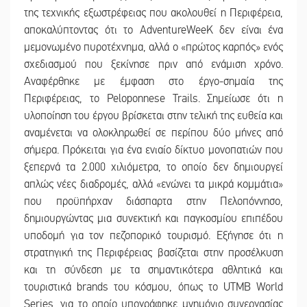
της τεχνικής εξωστρέφειας που ακολουθεί η Περιφέρεια,
αποκαλύπτοντας ότι το AdventureWeeK δεν είναι ένα
μεμονωμένο πυροτέχνημα, αλλά ο «πρώτος καρπός» ενός
σχεδιασμού που ξεκίνησε πριν από ενάμιση χρόνο.
Αναφέρθηκε με έμφαση στο έργο-σημαία της
Περιφέρειας, το Peloponnese Trails. Σημείωσε ότι η
υλοποίηση του έργου βρίσκεται στην τελική της ευθεία και
αναμένεται να ολοκληρωθεί σε περίπου δύο μήνες από
σήμερα. Πρόκειται για ένα ενιαίο δίκτυο μονοπατιών που
ξεπερνά τα 2.000 χιλιόμετρα, το οποίο δεν δημιουργεί
απλώς νέες διαδρομές, αλλά «ενώνει τα μικρά κομμάτια»
που προϋπήρχαν διάσπαρτα στην Πελοπόννησο,
δημιουργώντας μια συνεκτική και παγκοσμίου επιπέδου
υποδομή για τον πεζοπορικό τουρισμό. Εξήγησε ότι η
στρατηγική της Περιφέρειας βασίζεται στην προσέλκυση
και τη σύνδεση με τα σημαντικότερα αθλητικά και
τουριστικά brands του κόσμου, όπως το UTMB World
Series, για το οποίο υπογράφηκε μνημόνιο συνεργασίας