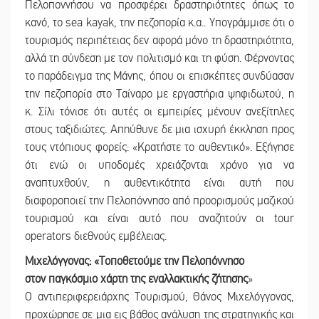
Πελοποννήσου να προσφέρει δραστηριότητες όπως το
κανό, το sea kayak, την πεζοπορία κ.α.. Υπογράμμισε ότι ο
τουρισμός περιπέτειας δεν αφορά μόνο τη δραστηριότητα,
αλλά τη σύνδεση με τον πολιτισμό και τη φύση. Φέρνοντας
το παράδειγμα της Μάνης, όπου οι επισκέπτες συνδύασαν
την πεζοπορία στο Ταίναρο με εργαστήρια ψηφιδωτού, η
κ. Σίλι τόνισε ότι αυτές οι εμπειρίες μένουν ανεξίτηλες
στους ταξιδιώτες. Απηύθυνε δε μια ισχυρή έκκληση προς
τους ντόπιους φορείς: «Κρατήστε το αυθεντικό». Εξήγησε
ότι ενώ οι υποδομές χρειάζονται χρόνο για να
αναπτυχθούν, η αυθεντικότητα είναι αυτή που
διαφοροποιεί την Πελοπόννησο από προορισμούς μαζικού
τουρισμού και είναι αυτό που αναζητούν οι tour
operators διεθνούς εμβέλειας.
Μιχελόγγονας: «Τοποθετούμε την Πελοπόννησο
στον παγκόσμιο χάρτη της εναλλακτικής ζήτησης
»
Ο αντιπεριφερειάρχης Τουρισμού, Θάνος Μιχελόγγονας,
προχώρησε σε μια εις βάθος ανάλυση της στρατηγικής και