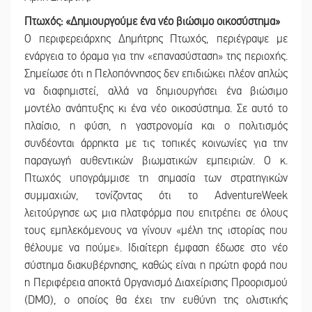
Πτωχός: «Δημιουργούμε ένα νέο βιώσιμο οικοσύστημα»
Ο περιφερειάρχης Δημήτρης Πτωχός, περιέγραψε με
ενάργεια το όραμα για την «επανασύσταση» της περιοχής.
Σημείωσε ότι η Πελοπόννησος δεν επιδιώκει πλέον απλώς
να διαφημιστεί, αλλά να δημιουργήσει ένα βιώσιμο
μοντέλο ανάπτυξης κι ένα νέο οικοσύστημα. Σε αυτό το
πλαίσιο, η φύση, η γαστρονομία και ο πολιτισμός
συνδέονται άρρηκτα με τις τοπικές κοινωνίες για την
παραγωγή αυθεντικών βιωματικών εμπειριών. Ο κ.
Πτωχός υπογράμμισε τη σημασία των στρατηγικών
συμμαχιών, τονίζοντας ότι το AdventureWeek
λειτούργησε ως μια πλατφόρμα που επιτρέπει σε όλους
τους εμπλεκόμενους να γίνουν «μέλη της ιστορίας που
θέλουμε να πούμε». Ιδιαίτερη έμφαση έδωσε στο νέο
σύστημα διακυβέρνησης, καθώς είναι η πρώτη φορά που
η Περιφέρεια αποκτά Οργανισμό Διαχείρισης Προορισμού
(DMO), ο οποίος θα έχει την ευθύνη της ολιστικής