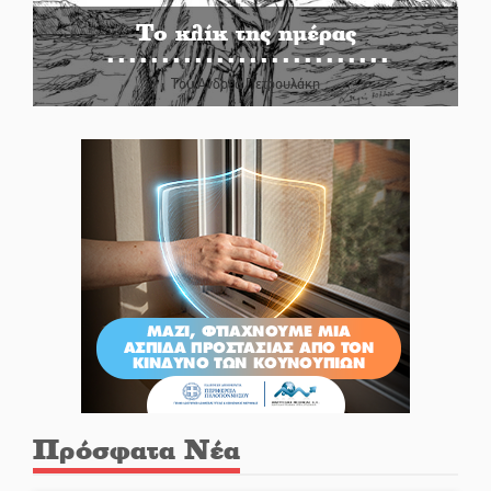
Το κλίκ της ημέρας
Του Ανδρέα Πετρουλάκη
Πρόσφατα Νέα