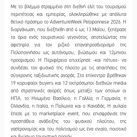
Με το βλέμμα στραμμένο στη διεθνή ελίτ του τουρισμού
περιπέτειας και εμπειρίας, ολοκληρώθηκε με απόλυτα
θετικό πρόσημο το AdventureWeek Peloponnese 2026. Η
διοργάνωση, που διεξήχθη από 4 ως 13 Μαΐου, ξεπέρασε
τα όρια ενός τουριστικού γεγονότος, αποτελώντας την
αφετηρία για τον ριζικό επαναπροσδιορισμό της
Πελοποννήσου ως αυτόνομου, βιώσιμου και 12μηνου
προορισμού. Η Περιφέρεια επιχείρησε -και πέτυχε- να
συνδέσει τον φυσικό της πλούτο με τις απαιτήσεις της
σύγχρονης ταξιδιωτικής αγοράς. Στο επίκεντρο βρέθηκαν
19 κορυφαίοι buyers και 12 εκπρόσωποι διεθνών media
από στρατηγικές αγορές όπως μεταξύ των οποίων οι
ΗΠΑ, το Ηνωμένο Βασίλειο, η Γαλλία, η Γερμανία, η
Ολλανδία, η Ιταλία, η Πολωνία και ο Καναδάς. Η αυλαία
έπεσε με το marketplace event, που επισφράγισε την
προσπάθεια ανάδειξης του φυσικού πλούτου, της
γαστρονομίας και του πολιτισμού ως ένα ενιαίο, ποιοτικό
και βιώσιμο τουριστικό προϊόν.