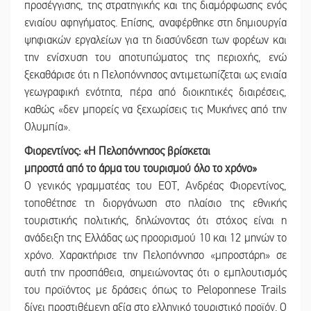
προσέγγισης, της στρατηγικής και της διαμόρφωσης ενός
ενιαίου αφηγήματος. Επίσης, αναφέρθηκε στη δημιουργία
ψηφιακών εργαλείων για τη διασύνδεση των φορέων και
την ενίσχυση του αποτυπώματος της περιοχής, ενώ
ξεκαθάρισε ότι η Πελοπόννησος αντιμετωπίζεται ως ενιαία
γεωγραφική ενότητα, πέρα από διοικητικές διαιρέσεις,
καθώς «δεν μπορείς να ξεχωρίσεις τις Μυκήνες από την
Ολυμπία».
Φιορεντίνος: «Η Πελοπόννησος βρίσκεται
μπροστά
από το άρμα του τουρισμού όλο το χρόνο»
Ο γενικός γραμματέας του ΕΟΤ, Ανδρέας Φιορεντίνος,
τοποθέτησε τη διοργάνωση στο πλαίσιο της εθνικής
τουριστικής πολιτικής, δηλώνοντας ότι στόχος είναι η
ανάδειξη της Ελλάδας ως προορισμού 10 και 12 μηνών το
χρόνο. Χαρακτήρισε την Πελοπόννησο «μπροστάρη» σε
αυτή την προσπάθεια, σημειώνοντας ότι ο εμπλουτισμός
του προϊόντος με δράσεις όπως το Peloponnese Trails
δίνει προστιθέμενη αξία στο ελληνικό τουριστικό προϊόν. Ο