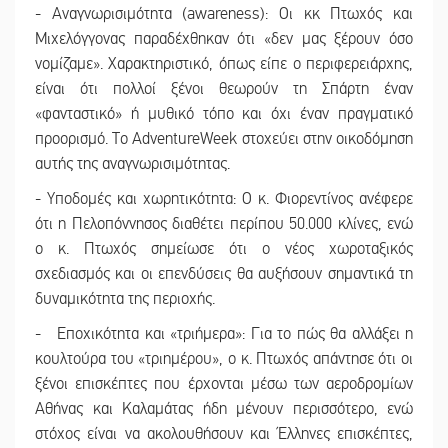
- Αναγνωρισιμότητα (awareness): Οι κκ Πτωχός και
Μιχελόγγονας παραδέχθηκαν ότι «δεν μας ξέρουν όσο
νομίζαμε». Χαρακτηριστικό, όπως είπε ο περιφερειάρχης,
είναι ότι πολλοί ξένοι θεωρούν τη Σπάρτη έναν
«φανταστικό» ή μυθικό τόπο και όχι έναν πραγματικό
προορισμό. Το AdventureWeek στοχεύει στην οικοδόμηση
αυτής της αναγνωρισιμότητας.
- Υποδομές και χωρητικότητα: Ο κ. Φιορεντίνος ανέφερε
ότι η Πελοπόννησος διαθέτει περίπου 50.000 κλίνες, ενώ
ο κ. Πτωχός σημείωσε ότι ο νέος χωροταξικός
σχεδιασμός και οι επενδύσεις θα αυξήσουν σημαντικά τη
δυναμικότητα της περιοχής.
- Εποχικότητα και «τριήμερα»: Για το πώς θα αλλάξει η
κουλτούρα του «τριημέρου», ο κ. Πτωχός απάντησε ότι οι
ξένοι επισκέπτες που έρχονται μέσω των αεροδρομίων
Αθήνας και Καλαμάτας ήδη μένουν περισσότερο, ενώ
στόχος είναι να ακολουθήσουν και Έλληνες επισκέπτες,