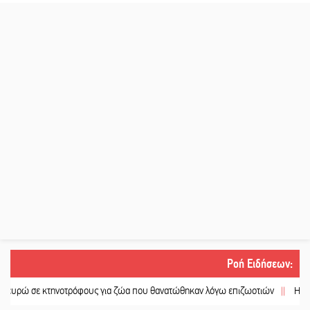
Ροή Ειδήσεων
:
κτηνοτρόφους για ζώα που θανατώθηκαν λόγω επιζωοτιών
||
Η ψυχολογία της