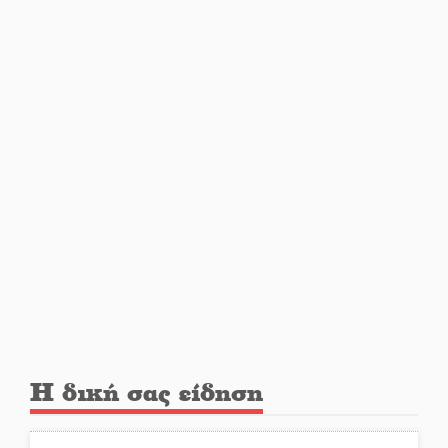
Διακοπή ρεύματος στο Έλος
Στο Γύθειο η Άντζελα Γκερέκου
Νταλίκα έπεσε σε γκρεμό στον
Κλαδά: Νεκρός ο 48χρονος
οδηγός
«Ανοιχτή Πόλη» απόψε η Σπάρτη
«ξεκλειδώνει» αγορά και
Η δική σας είδηση
ψυχαγωγία
«Θέρισε» η άσφαλτος και τον