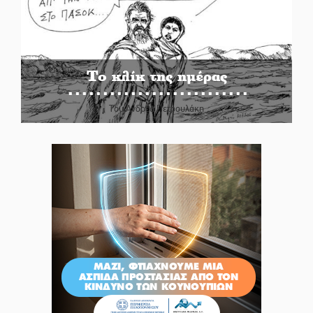
Το κλίκ της ημέρας
Του Ανδρέα Πετρουλάκη