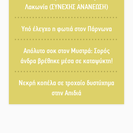
γεννιέται στις όχθες του ποταμού
Λακωνία (ΣΥΝΕΧΗΣ ΑΝΑΝΕΩΣΗ)
στο Καστόρειο
Τα ζάρια παίρνουν «φωτιά» στην
Υπό έλεγχο η φωτιά στον Πάρνωνα
Άρνα: Στήνεται το 3ο Τουρνουά
Τάβλι
Απόλυτο σοκ στον Μυστρά: Σορός
Αυθεντικό γλέντι με «Γιορτή
άνδρα βρέθηκε μέσα σε καταψύκτη!
Βραστού» στη Σοχά
Νεκρή κοπέλα σε τροχαίο δυστύχημα
Το τελεφερίκ της Μονεμβασιάς
στο τραπέζι του δημόσιου
στην Απιδιά
διαλόγου
Πολιτισμός και παράδοση δίνουν
ραντεβού στην Αγόριανη