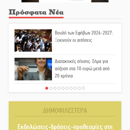
Πρόσφατα Νέα
Βουλή των Εφήβων 2026-2027:
Ξεκινούν οι αιτήσεις
Διατακτικές σίτισης: Σήμα για
αύξηση στα 10 ευρώ μετά από
20 χρόνια
«Για ψυχολογικούς λόγους»
κρατούσε τον νεκρό πατέρα στον
καταψύκτη
ΔΗΜΟΦΙΛΕΣΤΕΡΑ
Kastoras River Festival 2026:
Ένα νέο μουσικό φεστιβάλ
Εκδηλώσεις-δράσεις-προθεσμίες στη