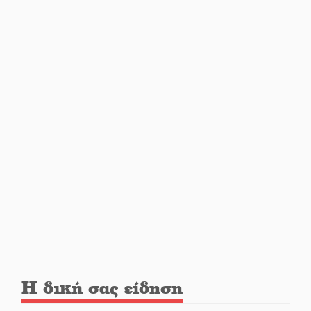
Η Σοχά ετοιμάζεται για ένα
δυναμικό καλοκαιρινό party
Διακοπή μαθημάτων στο
Ματάλειο Κολυμβητήριο την
εβδομάδα του
Δεκαπενταύγουστου
Από Λιβύη είχαν ξεκινήσει οι
μετανάστες που
περισυνελέγησαν στο Ταίναρο
Διακοπή ρεύματος στην Πελλάνα
Η δική σας είδηση
Λακε-Δαιμονικά: Το κυπαρίσσι