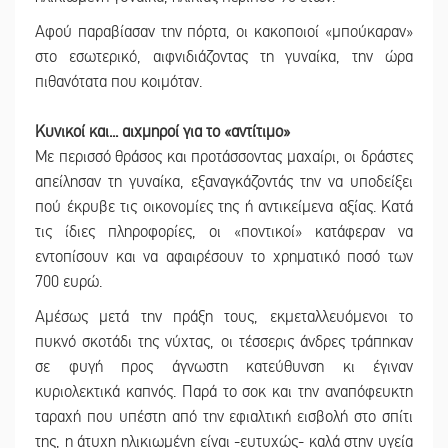
Αφού παραβίασαν την πόρτα, οι κακοποιοί «μπούκαραν»
στο εσωτερικό, αιφνιδιάζοντας τη γυναίκα, την ώρα
πιθανότατα που κοιμόταν.
Κυνικοί και... αιχμηροί για το «αντίτιμο»
Με περισσό θράσος και προτάσσοντας μαχαίρι, οι δράστες
απείλησαν τη γυναίκα, εξαναγκάζοντάς την να υποδείξει
πού έκρυβε τις οικονομίες της ή αντικείμενα αξίας. Κατά
τις ίδιες πληροφορίες, οι «ποντικοί» κατάφεραν να
εντοπίσουν και να αφαιρέσουν το χρηματικό ποσό των
700 ευρώ.
Αμέσως μετά την πράξη τους, εκμεταλλευόμενοι το
πυκνό σκοτάδι της νύχτας, οι τέσσερις άνδρες τράπηκαν
σε φυγή προς άγνωστη κατεύθυνση κι έγιναν
κυριολεκτικά καπνός. Παρά το σοκ και την αναπόφευκτη
ταραχή που υπέστη από την εφιαλτική εισβολή στο σπίτι
της, η άτυχη ηλικιωμένη είναι -ευτυχώς- καλά στην υγεία