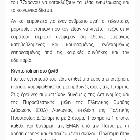
του 77χρονου να κατακλύζουν τα μέσα ενημέρωσης και
τα κοινωνικά δίκτυα.
Αν και επρόκειτο για έναν άνθρωπο υγιή, οι τελευταίες
μαρτυρίες ντόπιων που τον είδαν να κινείται πεζός στην
ευρύτερη περιοχή ανέφεραν ότι έδειχνε εμφανώς
καταβεβλημένος και κουρασμένος, ενδεχομένως
επηρεασμένος από τις καιρικές συνθήκες και την
οδοιπορία.
Κινητοποίηση στο ζενίθ
Για τον εντοπισμό του είχε στηθεί μια ευρεία επιχείρηση,
η οποία κορυφώθηκε τις μεσημβρινές ώρες της Τετάρτης.
Στις έρευνες συμμετείχαν δυνάμεις της Αστυνομίας και
της Πυροσβεστικής, μέλη της Ελληνικής Ομάδας
Διάσωσης (ΕΟΔ) Λακωνίας, στελέχη της Πολιτικής
Προστασίας Δ. Σπάρτης με 2 άτομα, 1 όχημα κι 1 drone,
καθώς και δυνάμεις της ΕΜΑΚ από την Πάτρα με τη
χρήση drones και εκπαιδευμένου σκύλου. Πολύτιμη ήταν