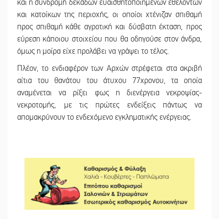
και η συνδρομή δεκάδων ευαισθητοποιημένων εθελοντών
και κατοίκων της περιοχής, οι οποίοι χτένιζαν σπιθαμή
προς σπιθαμή κάθε αγροτική και δύσβατη έκταση, προς
εύρεση κάποιου στοιχείου που θα οδηγούσε στον άνδρα,
όμως η μοίρα είχε προλάβει να γράψει το τέλος.
Πλέον, το ενδιαφέρον των Αρχών στρέφεται στα ακριβή
αίτια του θανάτου του άτυχου 77χρονου, τα οποία
αναμένεται να ρίξει φως η διενέργεια νεκροψίας-
νεκροτομής, με τις πρώτες ενδείξεις πάντως να
απομακρύνουν το ενδεχόμενο εγκληματικής ενέργειας.