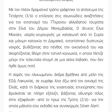
Με τον πλέον δραματικό τρόπο γράφτηκε το απόγευμα της
Τετάρτης (3/6) ο επίλογος στις αγωνιώδεις αναζητήσεις
για τον εντοπισμό του 77χρονου αλλοδαπού τουρίστα
στην Ελιά του Δήμου Μονεμβασίας. Ο άτυχος Ελια
Μοχσεν, ιατρός-χειρουργός με καταγωγή από τη Συρία
και μόνιμη κατοικία τη Δαμασκό, εντοπίστηκε δυστυχώς
νεκρός, βυθίζοντας στο πένθος την οικογένειά του και
σκορπίζοντας θλίψη στην τοπική κοινωνία, η οποία ήλπιζε
μέχρι την τελευταία στιγμή σε μια αίσια έκβαση, που δεν
ήρθε όμως ποτέ.
Η σορός του ηλικιωμένου άνδρα βρέθηκε από μέλη της
ΕΟΔ Λακωνίας, σε χωράφι λίγο έξω από τον οικισμό της
Ελιάς, κατά τη διάρκεια της γιγαντιαίας επιχείρησης που
βρισκόταν σε πλήρη εξέλιξη, βάζοντας οδυνηρό τέλος
στην εξαφάνιση -από το πρωί της Τρίτης (2/6)- για την
οποία μάλιστα είχε εκδοθεί και συναγερμός Silver Alert.