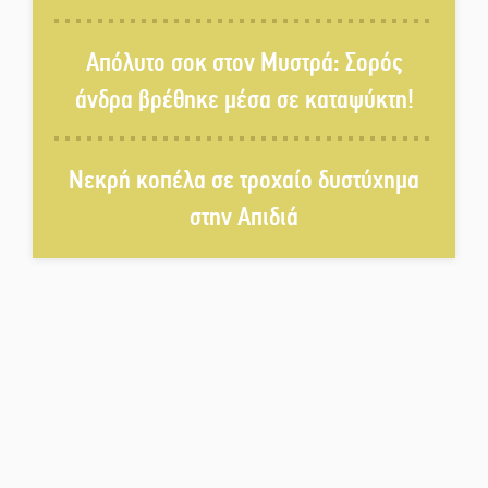
Τάβλι
Απόλυτο σοκ στον Μυστρά: Σορός
Αυθεντικό γλέντι με «Γιορτή
άνδρα βρέθηκε μέσα σε καταψύκτη!
Βραστού» στη Σοχά
Νεκρή κοπέλα σε τροχαίο δυστύχημα
Το τελεφερίκ της Μονεμβασιάς
στο τραπέζι του δημόσιου
στην Απιδιά
διαλόγου
Πολιτισμός και παράδοση δίνουν
ραντεβού στην Αγόριανη
Η Σοχά ετοιμάζεται για ένα
δυναμικό καλοκαιρινό party