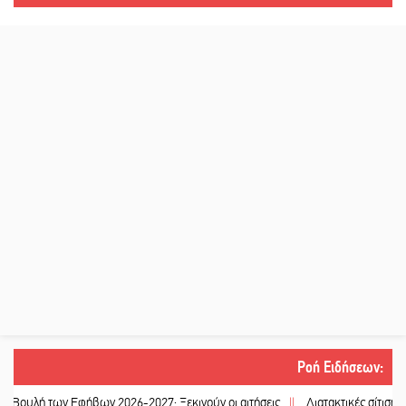
Ροή Ειδήσεων
:
ων Εφήβων 2026-2027: Ξεκινούν οι αιτήσεις
||
Διατακτικές σίτισης: Σήμα γι