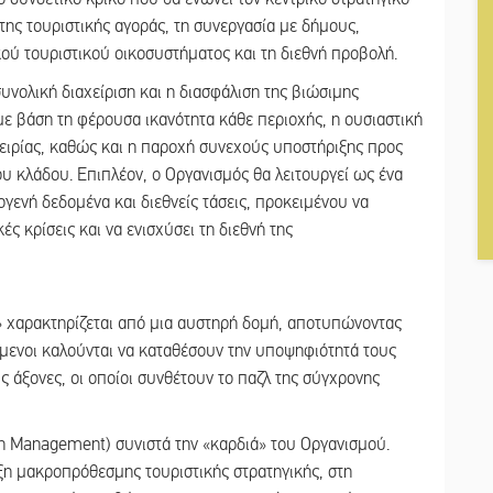
της τουριστικής αγοράς, τη συνεργασία με δήμους,
ικού τουριστικού οικοσυστήματος και τη διεθνή προβολή.
υνολική διαχείριση και η διασφάλιση της βιώσιμης
 βάση τη φέρουσα ικανότητα κάθε περιοχής, η ουσιαστική
πειρίας, καθώς και η παροχή συνεχούς υποστήριξης προς
του κλάδου. Επιπλέον, ο Οργανισμός θα λειτουργεί ως ένα
ενή δεδομένα και διεθνείς τάσεις, προκειμένου να
ς κρίσεις και να ενισχύσει τη διεθνή της
» χαρακτηρίζεται από μια αυστηρή δομή, αποτυπώνοντας
όμενοι καλούνται να καταθέσουν την υποψηφιότητά τους
ς άξονες, οι οποίοι συνθέτουν το παζλ της σύγχρονης
on Management) συνιστά την «καρδιά» του Οργανισμού.
ξη μακροπρόθεσμης τουριστικής στρατηγικής, στη