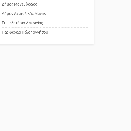
Δάκος: Νέα «όπλα» στην
Δήμος Μονεμβασίας
αναισθησίας
προστασία της ελιάς
Δήμος Ανατολικής Μάνης
Πού βρίσκεται το ιστορικό
Επιμελητήριο Λακωνίας
κέντρο της Σπάρτης;
Περιφέρεια Πελοποννήσου
Το δικό σας σχόλιο: Ρύποι