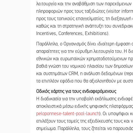
λειτουργία και την αναβάθμιση των παρεχόμενων
πληροφοριών προς τους ταξιδιώτες (visitor infor
προς τους τοπικούς επαγγελματίες, τη διεξαγωγ
καθώς και τη στρατηγική ανάπτυξη του συνεδρια
Incentives, Conferences, Exhibitions).
Παράλληλα, ο Οργανισμός δίνει ιδιαίτερη έμφαση σ
απαραίτητες για την εύρυθμη λειτουργία του. Η δ
εθνικών και ευρωπαϊκών χρηματοδοτούμενων προγ
βαθιά γνώση του νομικού πλαισίου των δημοσίω
και συστημάτων CRM, η ανάλυση δεδομένων (repor
τα επιπλέον εφόδια που θα αξιολογηθούν με αυστη
Οδικός χάρτης για τους ενδιαφερόμενους
Η διαδικασία για την υποβολή εκδήλωσης ενδιαφέρ
αποκλειστικά μέσω ειδικής ψηφιακής πλατφόρμας
peloponnese-talent-pool-launch
). Οι υποψήφιοι 
επιλέξουν τους τομείς της εξειδίκευσής τους και
σημείωμα. Παράλληλα, τους ζητείται να παρουσιάσ