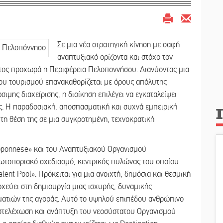
Σε μια νέα στρατηγική κίνηση με σαφή
αναπτυξιακό ορίζοντα και στόχο τον
ντος προχωρά η Περιφέρεια Πελοποννήσου. Διανύοντας μια
του τουρισμού επανακαθορίζεται με όρους απόλυτης
ιμης διαχείρισης, η διοίκηση επιλέγει να εγκαταλείψει
ς. Η παραδοσιακή, αποσπασματική και συχνά εμπειρική
 τη θέση της σε μια συγκροτημένη, τεχνοκρατική
loponnese» και του Αναπτυξιακού Οργανισμού
ωτοποριακό σχεδιασμό, κεντρικός πυλώνας του οποίου
lent Pool». Πρόκειται για μια ανοιχτή, δημόσια και θεσμική
χεύει στη δημιουργία μιας ισχυρής, δυναμικής
ματιών της αγοράς. Αυτό το υψηλού επιπέδου ανθρώπινο
ή στελέχωση και ανάπτυξη του νεοσύστατου Οργανισμού