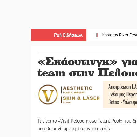
Ροή Ειδήσεων
:
||
Kastoras River Festival 2026: Έ
«Σκάουτινγκ» για
team στην Πελοπ
Τι είναι το «Visit Peloponnese Talent Pool» που
που θα συνδιαμορφώσουν το προϊόν