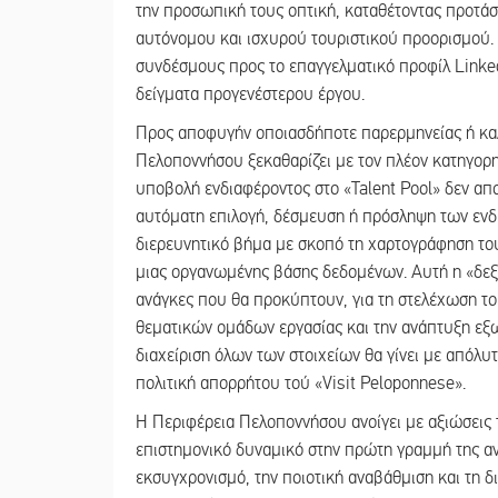
την προσωπική τους οπτική, καταθέτοντας προτάσ
αυτόνομου και ισχυρού τουριστικού προορισμού. 
συνδέσμους προς το επαγγελματικό προφίλ Linked
δείγματα προγενέστερου έργου.
Προς αποφυγήν οποιασδήποτε παρερμηνείας ή κα
Πελοποννήσου ξεκαθαρίζει με τον πλέον κατηγορη
υποβολή ενδιαφέροντος στο «Talent Pool» δεν απο
αυτόματη επιλογή, δέσμευση ή πρόσληψη των ενδι
διερευνητικό βήμα με σκοπό τη χαρτογράφηση το
μιας οργανωμένης βάσης δεδομένων. Αυτή η «δεξαμ
ανάγκες που θα προκύπτουν, για τη στελέχωση το
θεματικών ομάδων εργασίας και την ανάπτυξη εξωτ
διαχείριση όλων των στοιχείων θα γίνει με απόλυ
πολιτική απορρήτου τού «Visit Peloponnese».
Η Περιφέρεια Πελοποννήσου ανοίγει με αξιώσεις 
επιστημονικό δυναμικό στην πρώτη γραμμή της αν
εκσυγχρονισμό, την ποιοτική αναβάθμιση και τη δ