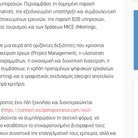
 υπηρεσιών. Περιλαμβάνει τη δομημένη παροχή
mation), την εξειδικευμένη υποστήριξη και συμβουλευτική
ή στοχευμένων ερευνών, την παροχή B2B υπηρεσιών,
κού τουρισμού και των δράσεων MICE (Meetings,
ε μια σειρά από οριζόντιες δεξιότητες που κρίνονται
ιαχείριση έργων (Project Management), η υλοποίηση
ραμμάτων, η οικονομική και διοικητική διαχείριση, η
ν συμβάσεων, η χρήση προηγμένων ψηφιακών εργαλείων
ting) και ο γραφιστικός σχεδιασμός (design) αποτελούν
ρά κριτήρια.
οντος έχει ήδη ξεκινήσει και διεκπεραιώνεται
 (
https://connect.visitpeloponnese.com/visit-
καλούνται να συμπληρώσουν τη σχετική φόρμα, να
 να καταθέσουν το επικαιροποιημένο βιογραφικό τους
ουν συνοπτικά την επαγγελματική τους εμπειρία, αλλά και