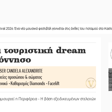
να νέο μουσικό φεστιβάλ γεννιέται στις όχθες του ποταμού στο Καστόρειο
||
Τα
 τουριστική dream
όννησο
 δημιουργεί η Περιφέρεια - Η βάση εξειδικευμένων στελεχών