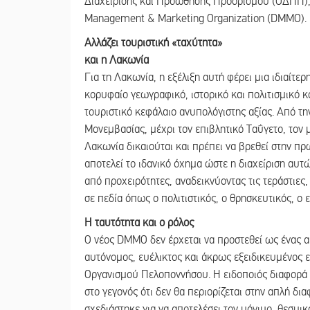
Διαχείρισης και Προώθησης Προορισμού (ΟΔΠΠ), 
Management & Marketing Organization (DMMO).
Αλλάζει τουριστική «ταχύτητα»
και η Λακωνία
Για τη Λακωνία, η εξέλιξη αυτή φέρει μια ιδιαίτε
κορυφαίο γεωγραφικό, ιστορικό και πολιτισμικό κ
τουριστικό κεφάλαιο ανυπολόγιστης αξίας. Από τη
Μονεμβασίας, μέχρι τον επιβλητικό Ταΰγετο, τον
Λακωνία δικαιούται και πρέπει να βρεθεί στην π
αποτελεί το ιδανικό όχημα ώστε η διαχείριση αυ
από προχειρότητες, αναδεικνύοντας τις τεράστιες
σε πεδία όπως ο πολιτιστικός, ο θρησκευτικός, ο 
Η ταυτότητα και ο ρόλος
Ο νέος DMMO δεν έρχεται να προστεθεί ως ένας α
αυτόνομος, ευέλικτος και άκρως εξειδικευμένος 
Οργανισμού Πελοποννήσου. Η ειδοποιός διαφορά τ
στο γεγονός ότι δεν θα περιορίζεται στην απλή δι
σχεδιάστηκε για να αποτελέσει τον μόνιμο, θεσμικ