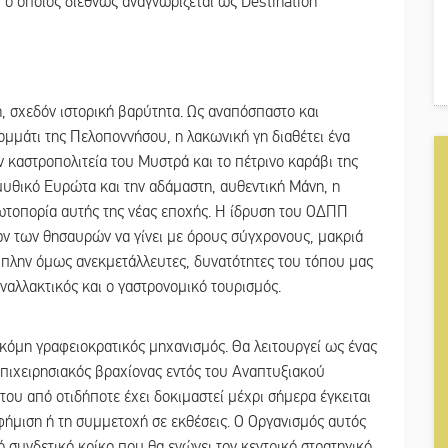
ο οποίος διεθνώς αναγνωρίζεται ως Destination
ρη, σχεδόν ιστορική βαρύτητα. Ως αναπόσπαστο και
ομμάτι της Πελοποννήσου, η λακωνική γη διαθέτει ένα
ν καστροπολιτεία του Μυστρά και το πέτρινο καράβι της
 μυθικό Ευρώτα και την αδάμαστη, αυθεντική Μάνη, η
ρωτοπορία αυτής της νέας εποχής. Η ίδρυση του ΟΔΠΠ
τών των θησαυρών να γίνει με όρους σύγχρονους, μακριά
, πλην όμως ανεκμετάλλευτες, δυνατότητες του τόπου μας
εναλλακτικός και ο γαστρονομικό τουρισμός.
κόμη γραφειοκρατικός μηχανισμός. Θα λειτουργεί ως ένας
επιχειρησιακός βραχίονας εντός του Αναπτυξιακού
ου από οτιδήποτε έχει δοκιμαστεί μέχρι σήμερα έγκειται
αφήμιση ή τη συμμετοχή σε εκθέσεις. Ο Οργανισμός αυτός
ό συνδετικό κρίκο που θα ενώνει τον κεντρικό στρατηγικό