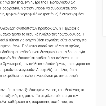
εις για την επόμενη ημέρα της Πελοποννήσου ως
Προαιρετικά, η αίτηση μπορεί να συνοδεύεται από
In, ψηφιακά χαρτοφυλάκια (portfolio) ή συγκεκριμένα
λλιέργειας ανυπόστατων προσδοκιών, η Περιφέρεια
ματικό τρόπο το θεσμικό πλαίσιο της πρωτοβουλίας. Η
τελεί αίτηση για ενεργή θέση εργασίας, ούτε συνεπάγεται
αφερομένων. Πρόκειται αποκλειστικά για το πρώτο,
υ διαθέσιμου ανθρώπινου δυναμικού και τη δημιουργία
ενή» θα αξιοποιείται σταδιακά και ανάλογα με τις
υ Οργανισμού, την ανάθεση ειδικών έργων, τη συγκρότηση
ερικών συνεργασιών. Διασφαλίζεται, τέλος, ότι η
τη εχεμύθεια, σε πλήρη εναρμόνιση με την αυστηρή
την πόρτα στην εξειδικευμένη γνώση, τοποθετώντας το
απτυξιακής της μάχης. Το μεγάλο στοίχημα για τον
ιεθνή καθιέρωση της τουριστικής ταυτότητας της