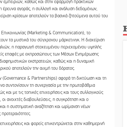
ν εμπειριών, καθώς και στην εφαρμογή πρακτικών
 η έρευνα αγοράς, η συλλογή και ανάλυση δεδομένων,
είριση κρίσεων αποτελούν τα βασικά ζητούμενα αυτού του
ς Επικοινωνίας (Marketing & Communication), το
χουν τα μυστικά του σύγχρονου μάρκετινγκ. Η διαχείριση
ναλιών, η παραγωγή στοχευμένου περιεχομένου υψηλής
ιεθνείς επαφές με εκπροσώπους των Μέσων Ενημέρωσης
διαφημιστικών εκστρατειών, καθώς και η δυναμική
ερικού αποτελούν την αιχμή του δόρατος.
 (Governance & Partnerships) αφορά τη δικτύωση και τη
 να συντονίσουν τη συνεργασία με την πρωτοβάθμια
ς και με τις τοπικές επιχειρήσεις και τους συλλογικούς
οι ανοιχτές διαβουλεύσεις, η συγκρότηση και ο
και η συστηματική αναζήτηση και ωρίμανση νέων
 προτεραιότητες.
επιχειρήσεις και φορείς επικεντρώνεται στην καθημερινή