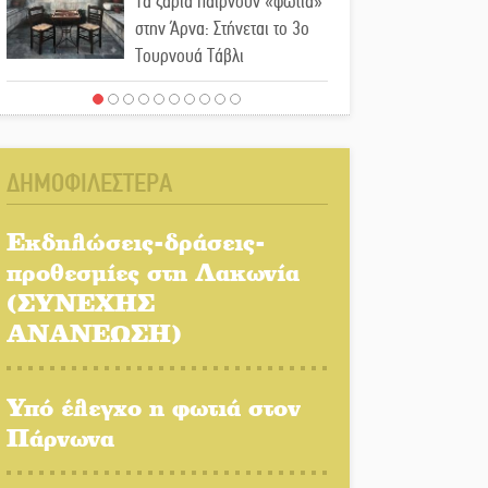
Τα ζάρια παίρνουν «φωτιά»
στην Άρνα: Στήνεται το 3ο
Τουρνουά Τάβλι
Αυθεντικό γλέντι με «Γιορτή
Βραστού» στη Σοχά
ΔΗΜΟΦΙΛΕΣΤΕΡΑ
Το τελεφερίκ της
Μονεμβασιάς στο τραπέζι
Εκδηλώσεις-δράσεις-
του δημόσιου διαλόγου
προθεσμίες στη Λακωνία
(ΣΥΝΕΧΗΣ
Πολιτισμός και παράδοση
δίνουν ραντεβού στην
ΑΝΑΝΕΩΣΗ)
Αγόριανη
Υπό έλεγχο η φωτιά στον
Η Σοχά ετοιμάζεται για ένα
δυναμικό καλοκαιρινό party
Πάρνωνα