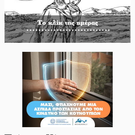
Το κλίκ της ημέρας
Του Ανδρέα Πετρουλάκη