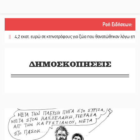
Ροή Ειδήσεων
:
||
4,2 εκατ. ευρώ σε κτηνοτρόφους για ζώα που θανατώθηκαν λόγω επιζωοτιώ
ΔΗΜΟΣΚΟΠΗΣΕΙΣ