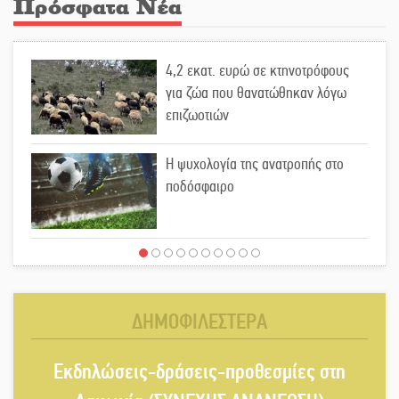
Πρόσφατα Νέα
4,2 εκατ. ευρώ σε κτηνοτρόφους
για ζώα που θανατώθηκαν λόγω
επιζωοτιών
Η ψυχολογία της ανατροπής στο
ποδόσφαιρο
Ένα «ταξίδι» τέχνης και χρωμάτων
στη Νεάπολη
ΔΗΜΟΦΙΛΕΣΤΕΡΑ
Τα Λαγκάδια κρατούν ζωντανή την
Εκδηλώσεις-δράσεις-προθεσμίες στη
τέχνη της πέτρας