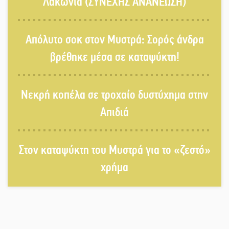
Λακωνία (ΣΥΝΕΧΗΣ ΑΝΑΝΕΩΣΗ)
Στους ρυθμούς της Ελεωνόρας
Απόλυτο σοκ στον Μυστρά: Σορός άνδρα
Ζουγανέλη το Σαϊνοπούλειο
βρέθηκε μέσα σε καταψύκτη!
Πλούσιο πολιτιστικό πρόγραμμα
Νεκρή κοπέλα σε τροχαίο δυστύχημα στην
δίνει «χρώμα» στον Αύγουστο του
Λαχίου
Απιδιά
Χασισοφυτεία στην Παλαιοπαναγιά
Στον καταψύκτη του Μυστρά για το «ζεστό»
ξεσκέπασε η Αστυνομία
χρήμα
Μπαρόκ μελωδίες κάτω από την
αυγουστιάτικη πανσέληνο της
Μονεμβασιάς