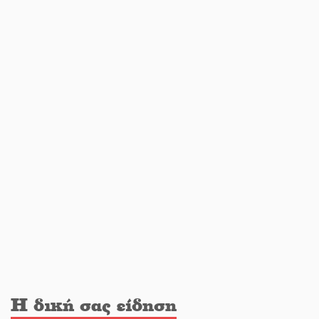
Διακοπή ρεύματος στο Έλος
Στο Γύθειο η Άντζελα Γκερέκου
Νταλίκα έπεσε σε γκρεμό στον
Κλαδά: Νεκρός ο 48χρονος οδηγός
«Ανοιχτή Πόλη» απόψε η Σπάρτη
«ξεκλειδώνει» αγορά και
ψυχαγωγία
Η δική σας είδηση