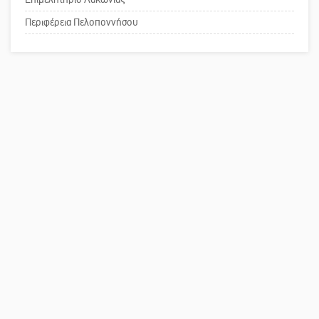
Το δικό σας σχόλιο: Παράδειγμα
κοινωνικής αναισθησίας
Περιφέρεια Πελοποννήσου
Πού βρίσκεται το ιστορικό κέντρο
της Σπάρτης;