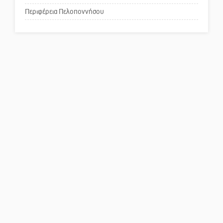
Περιφέρεια Πελοποννήσου
Πού βρίσκεται το ιστορικό
κέντρο της Σπάρτης;