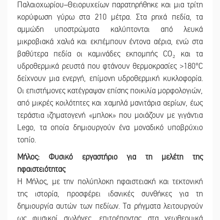
Παλαιοχωρίου–Θειορυχείων παρατηρήθηκε και μια τρίτη
κορύφωση γύρω στα 210 μέτρα. Στα ρηχά πεδία, τα
αμμώδη υποστρώματα καλύπτονται από λευκά
μικροβιακά χαλιά και εκπέμπουν έντονα αέρια, ενώ στα
βαθύτερα πεδία οι καμινάδες εκπομπής CO₂ και τα
υδροθερμικά ρευστά που φτάνουν θερμοκρασίες >180°C
δείχνουν μια ενεργή, επίμονη υδροθερμική κυκλοφορία.
Οι επιστήμονες κατέγραψαν επίσης ποικιλία μορφολογιών,
από μικρές κοιλότητες και χαμηλά μανιτάρια αερίων, έως
τεράστια ιζηματογενή «μπλοκ» που μοιάζουν με γιγάντια
Lego, τα οποία δημιουργούν ένα μοναδικό υποβρύχιο
τοπίο.
Μήλος: Φυσικό εργαστήριο για τη μελέτη της
ηφαιστειότητας
Η Μήλος, με την πολύπλοκη ηφαιστειακή και τεκτονική
της ιστορία, προσφέρει ιδανικές συνθήκες για τη
δημιουργία αυτών των πεδίων. Τα ρήγματα λειτουργούν
ως φυσικοί σωλήνες, επιτρέποντας στα γεωθερμικά