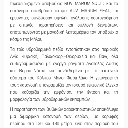
τηλεχειριζόμενο υποβρύχιο ROV MARUM-SQUID και το
αυτόνομο υποβρύχιο όχημα AUV MARUM SEAL, οι
ερευνητές συνδύασαν υψηλής ανάλυσης χαρτογράφηση
με οπτικές παρατηρήσεις και συλλογή δειγμάτων,
αποτυπώνοντας με μοναδική λεπτομέρεια τον υποβρύχιο
κόσμο της Μήλου.
Τα τρία υδροθερμικά πεδία εντοπίστηκαν στις περιοχές
Αγία Κυριακή, Παλαιοχώρι–Θειορυχεία και Βάνι, όλα
ευθυγραμμισμένα με ενεργά ρήγματα Ανατολής–Δύσης
και Βορρά–Νότου και συνδεδεμένα με το τεκτονικό
σύστημα του Κόλπου Μήλο, Φυριπλάκα. Η γεωγραφική
τους κατανομή υπογραμμίζει τον ισχυρό τεκτονικό έλεγχο
που καθορίζει την εμφάνιση, την ένταση και τη
μορφολογία των υδροθερμικών εκπομπών.
Η παρατήρηση των βυθικών χαρακτηριστικών αποκάλυψε
μια διμορφική κατανομή των αερίων, με κορυφές
περίπου στα 130 και 180 μέτρα, ενώ στην περιοχή του