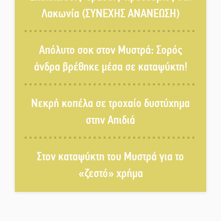
Λακωνία (ΣΥΝΕΧΗΣ ΑΝΑΝΕΩΣΗ)
Δεκαπενταύγουστος στην
Πετρίνα: Αντάμωμα με μουσική,
Απόλυτο σοκ στον Μυστρά: Σορός
χορό και παράδοση
άνδρα βρέθηκε μέσα σε καταψύκτη!
Σωτήρια επέμβαση για ναυτικό
ανοιχτά του Γυθείου
Νεκρή κοπέλα σε τροχαίο δυστύχημα
στην Απιδιά
Αποστολή εξετελέσθη στην
Ταϊβάν: Στη βάση τους τα
παγκόσμια Σπαρτιατόπουλα
Στον καταψύκτη του Μυστρά για το
«ζεστό» χρήμα
«Ρίζες και Ρεύματα» στο
Ξηροκάμπι με Ίκαρη και
Ζερβάκη