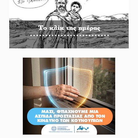
Το κλίκ της ημέρας
Του Ανδρέα Πετρουλάκη