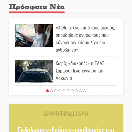
Πρόσφατα Νέα
«Χάθηκε ένας από τους απλούς,
σπουδαίους ανθρώπους που
κάνουν τον κόσμο λίγο πιο
ανθρώπινο»
Χωρίς «διακοπές» η ΕΛΑΣ:
Σάρωσε Πελοπόννησο και
Λακωνία
«Έφυγε» ένας γνήσιος Δάσκαλος
και πρωτοπόρος της Τεχνικής
Εκπαίδευσης στη Λακωνία
ΔΗΜΟΦΙΛΕΣΤΕΡΑ
«Κλειστά» ανοιχτά προαύλια
στον Δ. Σπάρτης;
Εκδηλώσεις-δράσεις-προθεσμίες στη