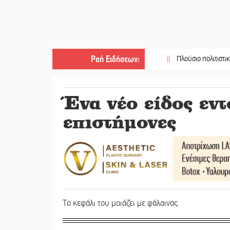
Ροή Ειδήσεων
:
||
Πλούσιο πολιτιστικό πρόγρα
Ένα νέο είδος εν
επιστήμονες
Το κεφάλι του μοιάζει με φάλαινας