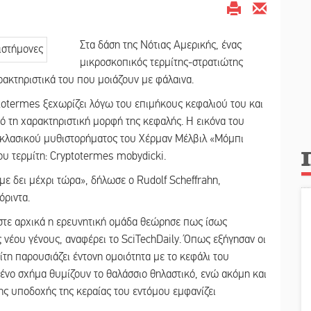
Στα δάση της Νότιας Αμερικής, ένας
μικροσκοπικός τερμίτης-στρατιώτης
ρακτηριστικά του που μοιάζουν με φάλαινα.
totermes ξεχωρίζει λόγω του επιμήκους κεφαλιού του και
ό τη χαρακτηριστική μορφή της κεφαλής. Η εικόνα του
 κλασικού μυθιστορήματος του Χέρμαν Μέλβιλ «Μόμπι
του τερμίτη: Cryptotermes mobydicki.
με δει μέχρι τώρα», δήλωσε ο Rudolf Scheffrahn,
όριντα.
ώστε αρχικά η ερευνητική ομάδα θεώρησε πως ίσως
 νέου γένους, αναφέρει το SciTechDaily. Όπως εξήγησαν οι
ίτη παρουσιάζει έντονη ομοιότητα με το κεφάλι του
ένο σχήμα θυμίζουν το θαλάσσιο θηλαστικό, ενώ ακόμη και
ης υποδοχής της κεραίας του εντόμου εμφανίζει