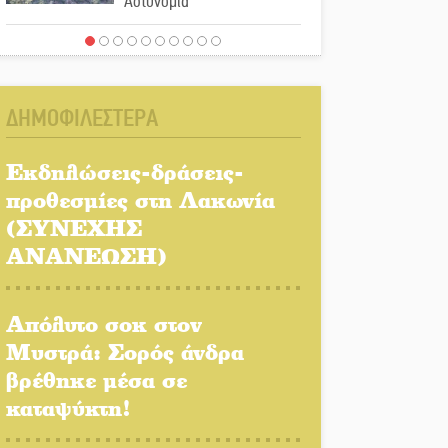
Αστυνομία
Μπαρόκ μελωδίες κάτω
από την αυγουστιάτικη
πανσέληνο της
ΔΗΜΟΦΙΛΕΣΤΕΡΑ
Μονεμβασιάς
Διακοπή ρεύματος στο Έλος
Εκδηλώσεις-δράσεις-
προθεσμίες στη Λακωνία
(ΣΥΝΕΧΗΣ
Στο Γύθειο η Άντζελα
ΑΝΑΝΕΩΣΗ)
Γκερέκου
Απόλυτο σοκ στον
Νταλίκα έπεσε σε γκρεμό
Μυστρά: Σορός άνδρα
στον Κλαδά: Νεκρός ο
βρέθηκε μέσα σε
48χρονος οδηγός
καταψύκτη!
«Ανοιχτή Πόλη» απόψε η