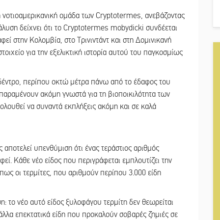
η νοτιοαμερικανική ομάδα των Cryptotermes, ανεβάζοντας
νάλυση δείχνει ότι το Cryptotermes mobydicki συνδέεται
φεί στην Κολομβία, στο Τρινιντάντ και στη Δομινικανή
τοιχείο για την εξελικτική ιστορία αυτού του παγκοσμίως
 δέντρο, περίπου οκτώ μέτρα πάνω από το έδαφος του
 παραμένουν ακόμη γνωστά για τη βιοποικιλότητα των
λουθεί να συναντά εκπλήξεις ακόμη και σε καλά
ς αποτελεί υπενθύμιση ότι ένας τεράστιος αριθμός
εί. Κάθε νέο είδος που περιγράφεται εμπλουτίζει την
όπως οι τερμίτες, που αριθμούν περίπου 3.000 είδη
η: το νέο αυτό είδος ξυλοφάγου τερμίτη δεν θεωρείται
ε άλλα επεκτατικά είδη που προκαλούν σοβαρές ζημιές σε