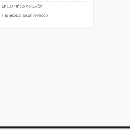
Επιμελητήριο Λακωνίας
Το δικό σας σχόλιο:
Περιφέρεια Πελοποννήσου
Παράδειγμα κοινωνικής
αναισθησίας
Πού βρίσκεται το ιστορικό
κέντρο της Σπάρτης;