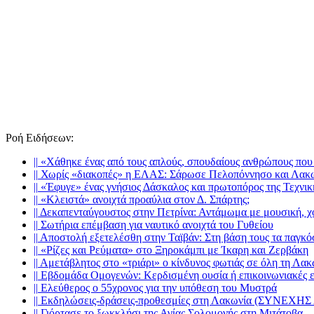
Ροή Ειδήσεων
:
||
«Χάθηκε ένας από τους απλούς, σπουδαίους ανθρώπους που 
||
Χωρίς «διακοπές» η ΕΛΑΣ: Σάρωσε Πελοπόννησο και Λακ
||
«Έφυγε» ένας γνήσιος Δάσκαλος και πρωτοπόρος της Τεχνι
||
«Κλειστά» ανοιχτά προαύλια στον Δ. Σπάρτης;
||
Δεκαπενταύγουστος στην Πετρίνα: Αντάμωμα με μουσική, χ
||
Σωτήρια επέμβαση για ναυτικό ανοιχτά του Γυθείου
||
Αποστολή εξετελέσθη στην Ταϊβάν: Στη βάση τους τα παγκό
||
«Ρίζες και Ρεύματα» στο Ξηροκάμπι με Ίκαρη και Ζερβάκη
||
Αμετάβλητος στο «τριάρι» ο κίνδυνος φωτιάς σε όλη τη Λακ
||
Εβδομάδα Ομογενών: Κερδισμένη ουσία ή επικοινωνιακές ε
||
Ελεύθερος ο 55χρονος για την υπόθεση του Μυστρά
||
Εκδηλώσεις-δράσεις-προθεσμίες στη Λακωνία (ΣΥΝΕΧ
||
Γιόρτασε το ξωκκλήσι της Αγίας Σολομονής στη Μιτάτοβα