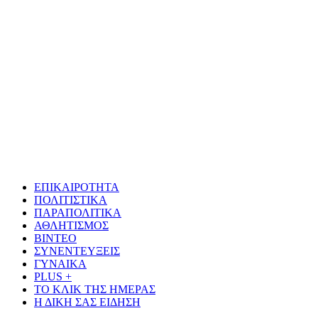
Το δικό σας σχόλιο: Παράδειγμα κοινωνικής αναισθησίας
Πού βρίσκεται το ιστορικό κέντρο της Σπάρτης;
ΕΠΙΚΑΙΡΟΤΗΤΑ
ΠΟΛΙΤΙΣΤΙΚΑ
ΠΑΡΑΠΟΛΙΤΙΚΑ
ΑΘΛΗΤΙΣΜΟΣ
ΒΙΝΤΕΟ
ΣΥΝΕΝΤΕΥΞΕΙΣ
ΓΥΝΑΙΚΑ
PLUS +
ΤΟ ΚΛΙΚ ΤΗΣ ΗΜΕΡΑΣ
Η ΔΙΚΗ ΣΑΣ ΕΙΔΗΣΗ