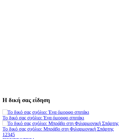
Αμετάβλητος στο «τριάρι» ο κίνδυνος φωτιάς σε όλη τη Λακωνία
Εβδομάδα Ομογενών: Κερδισμένη ουσία ή επικοινωνιακές
εντυπώσεις;
Ελεύθερος ο 55χρονος για την υπόθεση του Μυστρά
Εκδηλώσεις-δράσεις-προθεσμίες στη Λακωνία (ΣΥΝΕΧΗΣ
ΑΝΑΝΕΩΣΗ)
Ποδοσφαιρικό αντάμωμα για τους Κοκκινοραχίτες
Μάχης συνέχεια των 310 για τη Λαϊκή Σπάρτης
Στον τελικό του Πρωταθλήματος Ελλάδας Beach Soccer ο Π.
Η δική σας είδηση
Μαρτσούκος
Η Έρη Ρίτσου σχολιάζει τα… τραγελαφικά των «κληρονόμων»
Το δικό σας σχόλιο: Ένα όμορφο σπιτάκι
Το δικό σας σχόλιο: Μπράβο στη Φιλαρμονική Σπάρτης
Ο Ήλιος αποκαλύπτει τα μυστικά του: Νέες εικόνες φέρνουν στο
1
2
3
4
5
φως άγνωστες «δίνες» στην επιφάνειά του