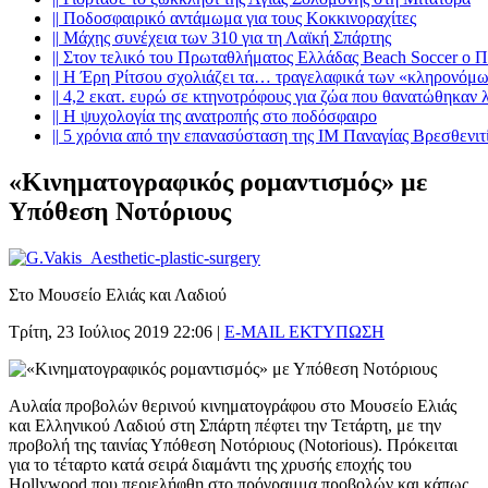
||
Ποδοσφαιρικό αντάμωμα για τους Κοκκινοραχίτες
||
Μάχης συνέχεια των 310 για τη Λαϊκή Σπάρτης
||
Στον τελικό του Πρωταθλήματος Ελλάδας Beach Soccer ο 
||
Η Έρη Ρίτσου σχολιάζει τα… τραγελαφικά των «κληρονόμ
||
4,2 εκατ. ευρώ σε κτηνοτρόφους για ζώα που θανατώθηκαν 
||
Η ψυχολογία της ανατροπής στο ποδόσφαιρο
||
5 χρόνια από την επανασύσταση της ΙΜ Παναγίας Βρεσθενιτ
«Κινηματογραφικός ρομαντισμός» με
Υπόθεση Νοτόριους
Στο Μουσείο Ελιάς και Λαδιού
Τρίτη, 23 Ιούλιος 2019 22:06
|
E-MAIL
ΕΚΤΥΠΩΣΗ
Αυλαία προβολών θερινού κινηματογράφου στο Μουσείο Ελιάς
και Ελληνικού Λαδιού στη Σπάρτη πέφτει την Τετάρτη, με την
προβολή της ταινίας Υπόθεση Νοτόριους (Notorious). Πρόκειται
για το τέταρτο κατά σειρά διαμάντι της χρυσής εποχής του
Hollywood που περιελήφθη στο πρόγραμμα προβολών και κάπως