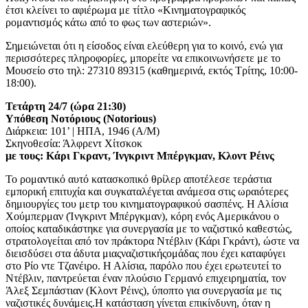
έτσι κλείνει το αφιέρωμα με τίτλο «Κινηματογραφικός
ρομαντισμός κάτω από το φως των αστεριών».
Σημειώνεται ότι η είσοδος είναι ελεύθερη για το κοινό, ενώ για
περισσότερες πληροφορίες, μπορείτε να επικοινωνήσετε με το
Μουσείο στο τηλ: 27310 89315 (καθημερινά, εκτός Τρίτης, 10:00-
18:00).
Τετάρτη 24/7 (ώρα 21:30)
Υπόθεση Νοτόριους (Notorious)
Διάρκεια: 101’ | ΗΠΑ, 1946 (A/M)
Σκηνοθεσία: Άλφρεντ Χίτσκοκ
με τους: Κάρι Γκραντ, Ίνγκριντ Μπέργκμαν, Κλοντ Ρέινς
Το ρομαντικό αυτό κατασκοπικό θρίλερ αποτέλεσε τεράστια
εμπορική επιτυχία και συγκαταλέγεται ανάμεσα στις ωραιότερες
δημιουργίες του μετρ του κινηματογραφικού σασπένς. Η Αλίσια
Χούμπερμαν (Ίνγκριντ Μπέργκμαν), κόρη ενός Αμερικάνου ο
οποίος καταδικάστηκε για συνεργασία με το ναζιστικό καθεστώς,
στρατολογείται από τον πράκτορα Ντέβλιν (Κάρι Γκράντ), ώστε να
διεισδύσει στα άδυτα μιαςναζιστικήςομάδας που έχει καταφύγει
στο Ρίο ντε Τζανέιρο. Η Αλίσια, παρόλο που έχει ερωτευτεί το
Ντέβλιν, παντρεύεται έναν πλούσιο Γερμανό επιχειρηματία, τον
Άλεξ Σεμπάστιαν (Κλοντ Ρέινς), ύποπτο για συνεργασία με τις
ναζιστικές δυνάμεις.Η κατάσταση γίνεται επικίνδυνη, όταν η