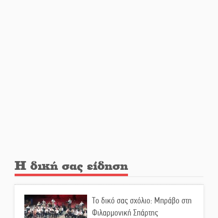
εβδομάδα του
Δεκαπενταύγουστου
Από Λιβύη είχαν ξεκινήσει οι
μετανάστες που
περισυνελέγησαν στο Ταίναρο
Διακοπή ρεύματος στην Πελλάνα
Λακε-Δαιμονικά: Το κυπαρίσσι
του Μυστρά που φύτρωσε από
μια ξεχασμένη προφητεία
Η δική σας είδηση
Κλήρωσε για τον Αστέρα
Βλαχιώτη στη Γ’ Εθνική
Το δικό σας σχόλιο: Μπράβο στη
Φιλαρμονική Σπάρτης