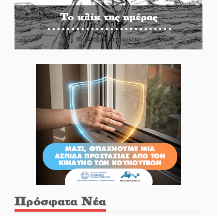
Το κλίκ της ημέρας
Του Ανδρέα Πετρουλάκη
Πρόσφατα Νέα