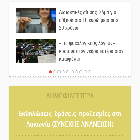
Διατακτικές σίτισης: Σήμα για
αύξηση στα 10 ευρώ μετά από
20 χρόνια
«Για ψυχολογικούς λόγους»
κρατούσε τον νεκρό πατέρα στον
καταψύκτη
Kastoras River Festival 2026:
Ένα νέο μουσικό φεστιβάλ
γεννιέται στις όχθες του ποταμού
ΔΗΜΟΦΙΛΕΣΤΕΡΑ
στο Καστόρειο
Τα ζάρια παίρνουν «φωτιά» στην
Εκδηλώσεις-δράσεις-προθεσμίες στη
Άρνα: Στήνεται το 3ο Τουρνουά
Λακωνία (ΣΥΝΕΧΗΣ ΑΝΑΝΕΩΣΗ)
Τάβλι