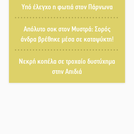
Αυθεντικό γλέντι με «Γιορτή
Υπό έλεγχο η φωτιά στον Πάρνωνα
Βραστού» στη Σοχά
Απόλυτο σοκ στον Μυστρά: Σορός
Το τελεφερίκ της Μονεμβασιάς
άνδρα βρέθηκε μέσα σε καταψύκτη!
στο τραπέζι του δημόσιου
διαλόγου
Νεκρή κοπέλα σε τροχαίο δυστύχημα
Πολιτισμός και παράδοση δίνουν
ραντεβού στην Αγόριανη
στην Απιδιά
Η Σοχά ετοιμάζεται για ένα
δυναμικό καλοκαιρινό party
Διακοπή μαθημάτων στο
Ματάλειο Κολυμβητήριο την