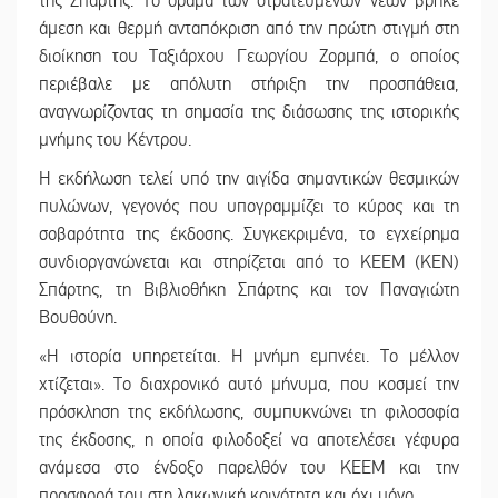
της Σπάρτης. Το όραμα των στρατευμένων νέων βρήκε
άμεση και θερμή ανταπόκριση από την πρώτη στιγμή στη
διοίκηση του Ταξιάρχου Γεωργίου Ζορμπά, ο οποίος
περιέβαλε με απόλυτη στήριξη την προσπάθεια,
αναγνωρίζοντας τη σημασία της διάσωσης της ιστορικής
μνήμης του Κέντρου.
Η εκδήλωση τελεί υπό την αιγίδα σημαντικών θεσμικών
πυλώνων, γεγονός που υπογραμμίζει το κύρος και τη
σοβαρότητα της έκδοσης. Συγκεκριμένα, το εγχείρημα
συνδιοργανώνεται και στηρίζεται από το ΚΕΕΜ (ΚΕΝ)
Σπάρτης, τη Βιβλιοθήκη Σπάρτης και τον Παναγιώτη
Βουθούνη.
«Η ιστορία υπηρετείται. Η μνήμη εμπνέει. Το μέλλον
χτίζεται». Το διαχρονικό αυτό μήνυμα, που κοσμεί την
πρόσκληση της εκδήλωσης, συμπυκνώνει τη φιλοσοφία
της έκδοσης, η οποία φιλοδοξεί να αποτελέσει γέφυρα
ανάμεσα στο ένδοξο παρελθόν του ΚΕΕΜ και την
προσφορά του στη λακωνική κοινότητα και όχι μόνο.