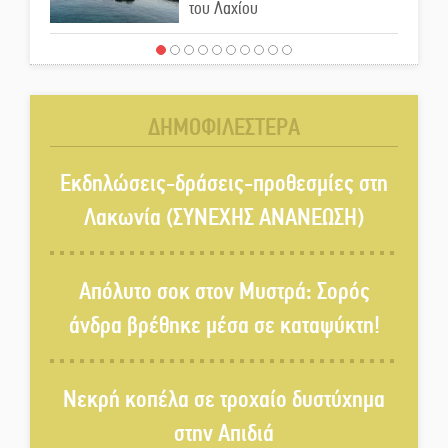
του Λαχίου
Χασισοφυτεία στην
Παλαιοπαναγιά ξεσκέπασε η
Αστυνομία
ΔΗΜΟΦΙΛΕΣΤΕΡΑ
Μπαρόκ μελωδίες κάτω από την
αυγουστιάτικη πανσέληνο της
Εκδηλώσεις-δράσεις-προθεσμίες στη
Μονεμβασιάς
Λακωνία (ΣΥΝΕΧΗΣ ΑΝΑΝΕΩΣΗ)
Διακοπή ρεύματος στο Έλος
Απόλυτο σοκ στον Μυστρά: Σορός
άνδρα βρέθηκε μέσα σε καταψύκτη!
Στο Γύθειο η Άντζελα Γκερέκου
Νεκρή κοπέλα σε τροχαίο δυστύχημα
στην Απιδιά