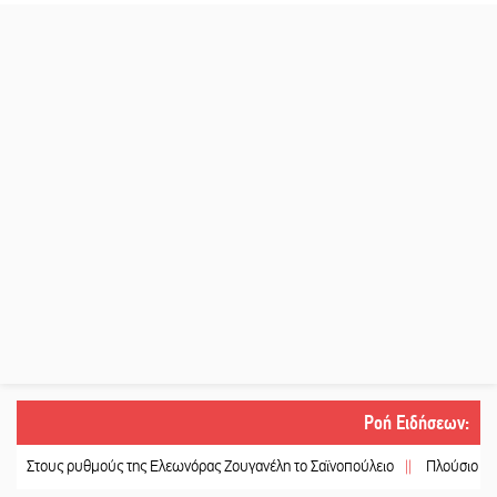
Ροή Ειδήσεων
:
υς ρυθμούς της Ελεωνόρας Ζουγανέλη το Σαϊνοπούλειο
||
Πλούσιο πολιτιστι