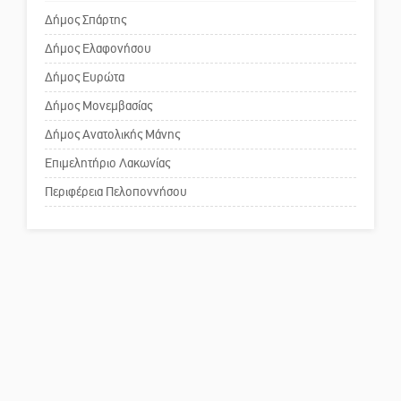
Τάβλι
Δήμος Σπάρτης
Δήμος Ελαφονήσου
Το δικό σας σχόλιο: Ανοιχτή
επιστολή στον δήμαρχο Σπάρτης
Δήμος Ευρώτα
για τη λειτουργία του ΚΑΠΗ
Δήμος Μονεμβασίας
Δήμος Ανατολικής Μάνης
Το δικό σας σχόλιο: Παράδειγμα
κοινωνικής αναισθησίας
Επιμελητήριο Λακωνίας
Περιφέρεια Πελοποννήσου
Πού βρίσκεται το ιστορικό
κέντρο της Σπάρτης;