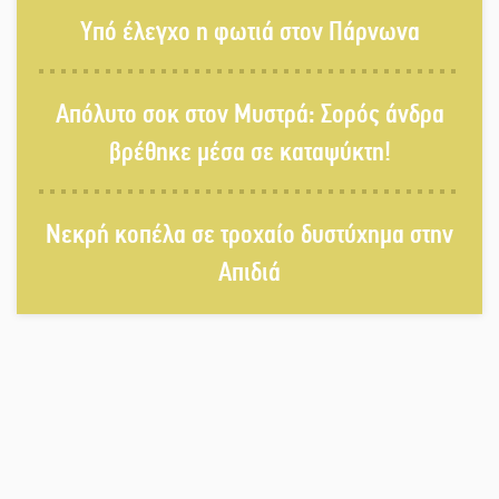
Το τελεφερίκ της Μονεμβασιάς στο
Υπό έλεγχο η φωτιά στον Πάρνωνα
τραπέζι του δημόσιου διαλόγου
Απόλυτο σοκ στον Μυστρά: Σορός άνδρα
Πολιτισμός και παράδοση δίνουν
βρέθηκε μέσα σε καταψύκτη!
ραντεβού στην Αγόριανη
Νεκρή κοπέλα σε τροχαίο δυστύχημα στην
Η Σοχά ετοιμάζεται για ένα
Απιδιά
δυναμικό καλοκαιρινό party
Διακοπή μαθημάτων στο Ματάλειο
Κολυμβητήριο την εβδομάδα του
Δεκαπενταύγουστου
Από Λιβύη είχαν ξεκινήσει οι