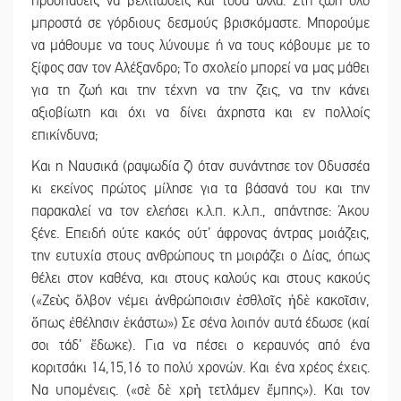
προσπαθείς να βελτιωθείς και τόσα άλλα. Στη ζωή όλο
μπροστά σε γόρδιους δεσμούς βρισκόμαστε. Μπορούμε
να μάθουμε να τους λύνουμε ή να τους κόβουμε με το
ξίφος σαν τον Αλέξανδρο; Το σχολείο μπορεί να μας μάθει
για τη ζωή και την τέχνη να την ζεις, να την κάνει
αξιοβίωτη και όχι να δίνει άχρηστα και εν πολλοίς
επικίνδυνα;
Και η Ναυσικά (ραψωδία ζ) όταν συνάντησε τον Οδυσσέα
κι εκείνος πρώτος μίλησε για τα βάσανά του και την
παρακαλεί να τον ελεήσει κ.λ.π. κ.λ.π., απάντησε: Άκου
ξένε. Επειδή ούτε κακός ούτ’ άφρονας άντρας μοιάζεις,
την ευτυχία στους ανθρώπους τη μοιράζει ο Δίας, όπως
θέλει στον καθένα, και στους καλούς και στους κακούς
(«Ζεὺς ὄλβον νέμει ἀνθρώποισιν ἐσθλοῖς ἠδὲ κακοῖσιν,
ὅπως ἐθέλησιν ἑκάστω») Σε σένα λοιπόν αυτά έδωσε (καί
σοι τάδ’ ἔδωκε). Για να πέσει ο κεραυνός από ένα
κοριτσάκι 14,15,16 το πολύ χρονών. Και ένα χρέος έχεις.
Να υπομένεις. («σὲ δὲ χρὴ τετλάμεν ἔμπης»). Και τον