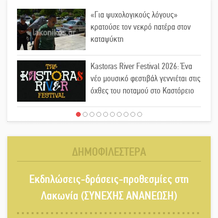
«Για ψυχολογικούς λόγους»
κρατούσε τον νεκρό πατέρα στον
καταψύκτη
Kastoras River Festival 2026: Ένα
νέο μουσικό φεστιβάλ γεννιέται στις
όχθες του ποταμού στο Καστόρειο
Τα ζάρια παίρνουν «φωτιά» στην
Άρνα: Στήνεται το 3ο Τουρνουά
Τάβλι
ΔΗΜΟΦΙΛΕΣΤΕΡΑ
Αυθεντικό γλέντι με «Γιορτή
Εκδηλώσεις-δράσεις-προθεσμίες στη
Βραστού» στη Σοχά
Λακωνία (ΣΥΝΕΧΗΣ ΑΝΑΝΕΩΣΗ)