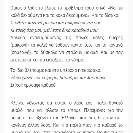
Όμως ο λαός το έλυσε το πρόβλημα τόσο απλά. «Και τα
καλά δεχούμενα και τα κακά δεχούμενα». Και το δίστιχο:
Σταθείτε κοντινά μακριά και μακρινά κοντά μου
κι εσείς όσα μου μέλλεστε δικά κατάδικά μου.
Δηλαδή αναθυμούμενος τις παλιές καλές ημέρες
(μακρινά) τα καλεί να έρθουν κοντά του, και τα κοντινά
(σημερινά), τα δύσκολα να σταθούν μακριά. Και με τον
δεύτερο στίχο πια εκτοξεύει το νόημα.
Το ίδιο βλέπουμε και στο υπέροχο ηπειρώτικο:
«Αλησμονώ και χαίρομαι θυμούμαι και λυπάμαι»
Στίχος χρυσάφι καθαρό.
Κλείνω λέγοντας ότι αυτός ο λαός έχει πολύ δυνατό
μυαλό, που και άλλοτε το είπαμε. Πλασμένος για την
ποίηση. Την οξύνοια του Έλληνα, πιστεύω, δεν την έχει
κανένας άλλος λαός. Και πιο παλιά ήταν πιο καθαρό το
μυαλό του. Και στην αρχαιότητα λαμπάντι. Πουθενά δεν