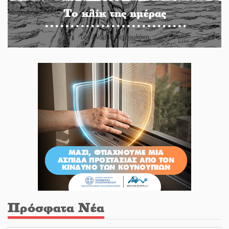
Το κλίκ της ημέρας
Του Ανδρέα Πετρουλάκη
Πρόσφατα Νέα