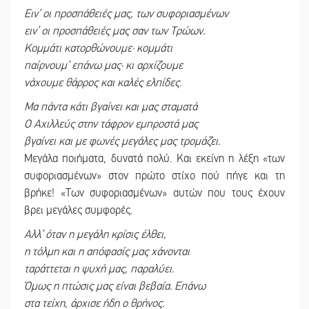
Ειν’ οι προσπάθειές μας, των συφοριασμένων
ειν’ οι προσπάθειές μας σαν των Τρώων.
Κομμάτι κατορθώνουμε· κομμάτι
παίρνουμ’ επάνω μας· κι αρχίζουμε
νάχουμε θάρρος και καλές ελπίδες
.
Μα πάντα κάτι βγαίνει και μας σταματά
Ο Αχιλλεύς στην τάφρον εμπροστά μας
βγαίνει και με φωνές μεγάλες μας τρομάζει.
Μεγάλα ποιήματα, δυνατά πολύ. Και εκείνη η λέξη «των
συφοριασμένων» στον πρώτο στίχο πού πήγε και τη
βρήκε! «Των συφοριασμένων» αυτών που τους έχουν
βρει μεγάλες συμφορές.
Αλλ’ όταν η μεγάλη κρίσις έλθει,
η τόλμη και η απόφασίς μας χάνονται
ταράττεται η ψυχή μας, παραλύει.
Όμως η πτώσις μας είναι βεβαία. Επάνω
στα τείχη, άρχισε ήδη ο θρήνος.