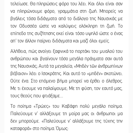
τελείωσε. Θα πληρώσεις φόρο του λέει. Και όλοι είναι σαν
να πληρώνουμε φόρο, γραμμάτια στη ζωή. Μπορείς να
βγάλεις τόσα διδάγματα από το διάλογο της Ναυσικάς με
τον Οδυσσέα ώστε να καλύψεις ολόκληρη τη ζωή. Το
επίπεδο της συζήτησης εκεί είναι τόσο υψηλό ώστε ο ένας
απ’ τον άλλον παίρνει διδάγματα και μαζί όλοι εμείς.
Αλήθεια, πώς ανοίγει ξαφνικά το πορτάκι του μυαλού του
ανθρώπου και βγαίνουν τόσο μεγάλα πράγματα σαν αυτά
της Ναυσικάς; Αυτά τα μεγαλεία; «Μηδὲν τῶν ἀνθρωπίνων
βέβαιον» λέει ο Ισοκράτης. Και αυτό το «μηδέν» σκοτώνει.
Ούτε ένα. Στο επόμενο βήμα μπορεί να έρθει ο όλεθρος.
Με τι έχουμε να παλαίψουμε; Με τη φύση, τον εαυτό μας,
τους θεούς που φτιάξαμε…
Το ποίημα «Τρώες» του Καβάφη πολύ μεγάλο ποίημα.
Παλεύουμε ν’ αλλάξουμε τη μοίρα μας οι άνθρωποι μα
δεν μπορούμε. «Παλεύουμε ν’ αλλάξουμε της τύχης την
καταφορά» στο ποίημα. Όμως: