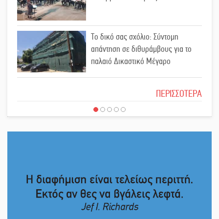
«Σφραγίδα» έργου και
Το δικό σας σχόλιο: Σύντομη
απολογισμού στο Παναρκαδικό από
απάντηση σε διθυράμβους για το
τον Κυρ. Διαμαντάκο
παλαιό Δικαστικό Μέγαρο
Μια «χρυσή» ελαιοκομική
Το δικό σας σχόλιο: Ιερή απόφαση
προοπτική για τη Λακωνία
ΠΕΡΙΣΣΟΤΕΡΑ
Εκδηλώσεις του ΚΚΕ Λακωνίας για
Το δικό σας σχόλιο: Πώς να
τα 80 χρόνια από την ίδρυση του
εμπιστευθείς;
Δημοκρατικού Στρατού
«Στέγνωσε» από νερό πάνω από
Ο εξωραϊσμός της Πλατείας Ν.
μήνα ο Πύρριχος
Κόσμου και ένας ελλοχεύων
κίνδυνος