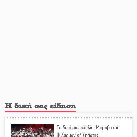
μετανάστες που περισυνελέγησαν
στο Ταίναρο
Διακοπή ρεύματος στην Πελλάνα
Λακε-Δαιμονικά: Το κυπαρίσσι του
Μυστρά που φύτρωσε από μια
ξεχασμένη προφητεία
Κλήρωσε για τον Αστέρα Βλαχιώτη
στη Γ’ Εθνική
Η δική σας είδηση
Οδύνη στην Απιδιά για τον χαμό της
Το δικό σας σχόλιο: Μπράβο στη
29χρονης Ελένης σε τροχαίο
Φιλαρμονική Σπάρτης