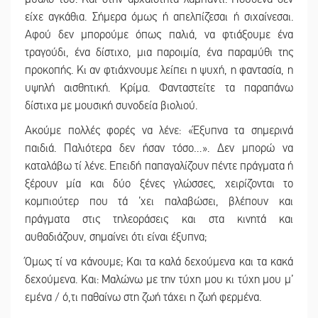
είχε αγκάθια. Σήμερα όμως ή απελπίζεσαι ή σιχαίνεσαι.
Αφού δεν μπορούμε όπως παλιά, να φτιάξουμε ένα
τραγούδι, ένα δίστιχο, μια παροιμία, ένα παραμύθι της
προκοπής. Κι αν φτιάχνουμε λείπει η ψυχή, η φαντασία, η
υψηλή αισθητική. Κρίμα. Φανταστείτε τα παραπάνω
δίστιχα με μουσική συνοδεία βιολιού.
Ακούμε πολλές φορές να λένε: «Έξυπνα τα σημερινά
παιδιά. Παλιότερα δεν ήσαν τόσο…». Δεν μπορώ να
καταλάβω τί λένε. Επειδή παπαγαλίζουν πέντε πράγματα ή
ξέρουν μία και δύο ξένες γλώσσες, χειρίζονται το
κομπιούτερ που τά ’χει παλαβώσει, βλέπουν και
πράγματα στις τηλεοράσεις και στα κινητά και
αυθαδιάζουν, σημαίνει ότι είναι έξυπνα;
Όμως τί να κάνουμε; Και τα καλά δεχούμενα και τα κακά
δεχούμενα. Και: Μαλώνω με την τύχη μου κι τύχη μου μ’
εμένα / ό,τι παθαίνω στη ζωή τάχει η ζωή φερμένα.