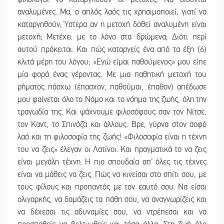
αναλυμένες. Μα, ο απλός λαός τις χρησιμοποιεί, γιατί να
καταργηθούν; Ύστερα αν η μετοχή δοθεί αναλυμένη είναι
μετοχή; Μετέχει με το λόγο στα δρώμενα; Διότι περί
αυτού πρόκειται. Και πώς καταργείς ένα από τα έξη (6)
κλιτά μέρη του λόγου; «Εγώ είμαι παθούμενος» μου είπε
μία φορά ένας γέροντας. Με μια παθητική μετοχή του
ρήματος πάσχω (έπασχον, παθούμαι, έπαθον) απέδωσε
μου φαίνεται όλο το Νόμο και το νόημα της ζωής, όλη την
τραγωδία της. Και ψάχνουμε φιλοσόφους σαν τον Νίτσε,
τον Καντ, το Σπινόζα και άλλους. Βρε, γύρνα στον σοφό
λαό και τη φιλοσοφία της ζωής! «Φιλοσοφία είναι η τέχνη
του να ζεις» έλεγαν οι Λατίνοι. Και πραγματικά το να ζεις
είναι μεγάλη τέχνη. Η πιο σπουδαία απ’ όλες τις τέχνες
είναι να μάθεις να ζεις. Πώς να κινείσαι στο σπίτι σου, με
τους φίλους και προπαντός με τον εαυτό σου. Να είσαι
ολιγαρκής, να δαμάζεις τα πάθη σου, να αναγνωρίζεις και
να δέχεσαι τις αδυναμίες σου, να ντρέπεσαι και να