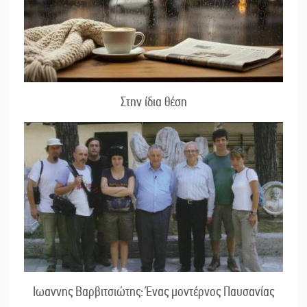
Στην ίδια θέση
Ιωαννης Βαρβιτσιώτης: Ένας μοντέρνος Παυσανίας