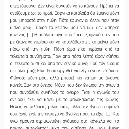
σκεφτόμουνα. Δεν είναι δυνατόν να το κάνουν. Πρέπει να
αντέξουμε ως το πρωί. Ξαφνικά κατάλαβα ότι έμεινα μόνη
μου μπροστά στην πύλη. Πότε έφυγαν οι άλλοι που ήταν
δίπλα μου; Γύρισα το κεφάλι μου να δω, δεν υπήρχε
κανένας. […] Η απόλυτη σιγή που έπεσε ξαφνικά ήταν που
με έκανε να γυρίσω και να καταλάβω ότι είχα μείνει μόνη
πίσω από την πύλη. Πόση ώρα είχε περάσει από τα
τελευταία συνθήματα; Πριν από πόσα λεπτά είχαν σβήσει
οι τελευταίοι στίχοι από τον εθνικό ύμνο; Πού τον είχαμε
πει όλοι μαζί; Είχε δημιουργηθεί για λίγο ένα κενό ήχου.
Φώναζα μόνη μου, αλλά μπορεί και να μη με άκουγε
κανείς. Σαν στο όνειρο. Μόνο που δεν ένιωσα την αγωνία
που συνοδεύει συνήθως το όνειρο. Γιατί η αγωνία του
ονείρου έχει να κάνει με το μπλοκάρισμα της φωνής.
Θέλεις να μιλήσεις, μιλάς ίσως, αλλά δεν βγαίνει η φωνή
σου. Ενώ εγώ την άκουγα να βγαίνει προς τα έξω. […] Και
ενώ ήμουνα στριμωγμένη ανάμεσα στα κάγκελα και το
πρώτο αυτοκίνητο* είχα την αίσθηση ότι μου έμενε