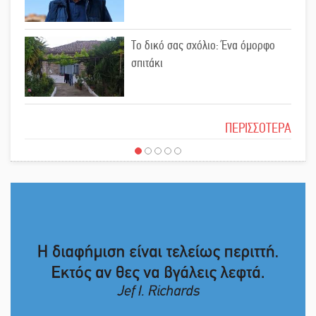
στη Λακωνία (ΣΥΝΕΧΗΣ ΑΝΑΝΕΩΣΗ)
Το δικό σας σχόλιο: Ένα όμορφο
σπιτάκι
Ποδοσφαιρικό αντάμωμα για τους
Κοκκινοραχίτες
Το δικό σας σχόλιο: Μπράβο στη
ΠΕΡΙΣΣΟΤΕΡΑ
Φιλαρμονική Σπάρτης
Μάχης συνέχεια των 310 για τη
Λαϊκή Σπάρτης
Το δικό σας σχόλιο: Σύντομη
απάντηση σε διθυράμβους για το
Στον τελικό του Πρωταθλήματος
παλαιό Δικαστικό Μέγαρο
Ελλάδας Beach Soccer ο Π.
Μαρτσούκος
Το δικό σας σχόλιο: Ιερή απόφαση
Η Έρη Ρίτσου σχολιάζει τα…
τραγελαφικά των «κληρονόμων»