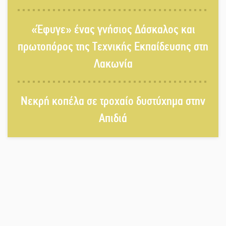
«Κλειστά» ανοιχτά προαύλια στον
«Έφυγε» ένας γνήσιος Δάσκαλος και
Δ. Σπάρτης;
πρωτοπόρος της Τεχνικής Εκπαίδευσης στη
Λακωνία
Δεκαπενταύγουστος στην Πετρίνα:
Αντάμωμα με μουσική, χορό και
Νεκρή κοπέλα σε τροχαίο δυστύχημα στην
παράδοση
Απιδιά
Σωτήρια επέμβαση για ναυτικό
ανοιχτά του Γυθείου
Αποστολή εξετελέσθη στην Ταϊβάν:
Στη βάση τους τα παγκόσμια
Σπαρτιατόπουλα