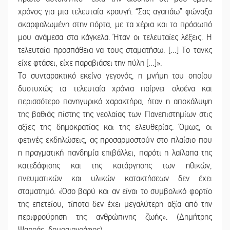
χρόνος για μια τελευταία κραυγή. “Σας αγαπάω” φώναξα
σκαρφαλωμένη στην πόρτα, με τα χέρια και το πρόσωπό
μου ανάμεσα στα κάγκελα. Ήταν οι τελευταίες λέξεις. Η
τελευταία προσπάθεια να τους σταματήσω. […] Το τανκς
είχε φτάσει, είχε παραβιάσει την πύλη […]».
Το συνταρακτικό εκείνο γεγονός, η μνήμη του οποίου
δυστυχώς τα τελευταία χρόνια παίρνει ολοένα και
περισσότερο πανηγυρικό χαρακτήρα, ήταν η αποκάλυψη
της βαθιάς πίστης της νεολαίας των Πανεπιστημίων στις
αξίες της δημοκρατίας και της ελευθερίας. Όμως, οι
φετινές εκδηλώσεις, ας προσαρμοστούν στο πλαίσιο που
η πραγματική πανδημία επιβάλλει, παρότι η λαίλαπα της
κατεδάφισης και της κατάργησης των ηθικών,
πνευματικών και υλικών κατακτήσεων δεν έχει
σταματημό. «Όσο βαρύ και αν είναι το συμβολικό φορτίο
της επετείου, τίποτα δεν έχει μεγαλύτερη αξία από την
περιφρούρηση της ανθρώπινης ζωής». (Δημήτρης