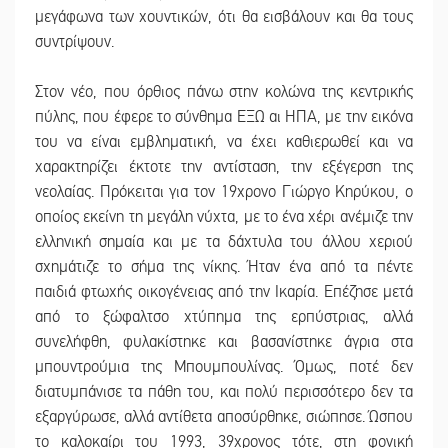
μεγάφωνα των χουντικών, ότι θα εισβάλουν και θα τους
συντρίψουν.
Στον νέο, που όρθιος πάνω στην κολώνα της κεντρικής
πύλης, που έφερε το σύνθημα ΕΞΩ αι ΗΠΑ, με την εικόνα
του να είναι εμβληματική, να έχει καθιερωθεί και να
χαρακτηρίζει έκτοτε την αντίσταση, την εξέγερση της
νεολαίας. Πρόκειται για τον 19χρονο Γιώργο Κηρύκου, ο
οποίος εκείνη τη μεγάλη νύχτα, με το ένα χέρι ανέμιζε την
ελληνική σημαία και με τα δάχτυλα του άλλου χεριού
σχημάτιζε το σήμα της νίκης. Ήταν ένα από τα πέντε
παιδιά φτωχής οικογένειας από την Ικαρία. Επέζησε μετά
από το ξώφαλτσο χτύπημα της ερπύστριας, αλλά
συνελήφθη, φυλακίστηκε και βασανίστηκε άγρια στα
μπουντρούμια της Μπουμπουλίνας. Όμως, ποτέ δεν
διατυμπάνισε τα πάθη του, και πολύ περισσότερο δεν τα
εξαργύρωσε, αλλά αντίθετα αποσύρθηκε, σιώπησε. Ώσπου
το καλοκαίρι του 1993, 39χρονος τότε, στη φονική