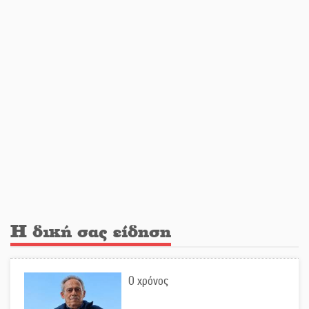
«Ρίζες και Ρεύματα» στο
Ξηροκάμπι με Ίκαρη και Ζερβάκη
Αμετάβλητος στο «τριάρι» ο
κίνδυνος φωτιάς σε όλη τη
Λακωνία
Εβδομάδα Ομογενών: Κερδισμένη
ουσία ή επικοινωνιακές
εντυπώσεις;
Η δική σας είδηση
Ελεύθερος ο 55χρονος για την
υπόθεση του Μυστρά
Ο χρόνος
Εκδηλώσεις-δράσεις-προθεσμίες