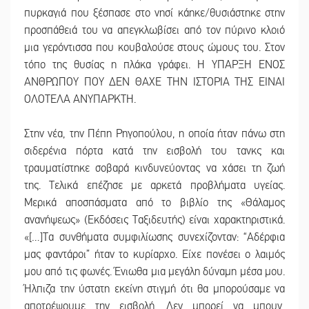
πυρκαγιά που ξέσπασε στο νησί κάηκε/θυσιάστηκε στην
προσπάθειά του να απεγκλωβίσει από τον πύρινο κλοιό
μια γερόντισσα που κουβαλούσε στους ώμους του. Στον
τόπο της θυσίας η πλάκα γράφει. Η ΥΠΑΡΞΗ ΕΝΟΣ
ΑΝΘΡΩΠΟΥ ΠΟΥ ΔΕΝ ΘΑΧΕ ΤΗΝ ΙΣΤΟΡΙΑ ΤΗΣ ΕΙΝΑΙ
ΟΛΟΤΕΛΑ ΑΝΥΠΑΡΚΤΗ.
Στην νέα, την Πέπη Ρηγοπούλου, η οποία ήταν πάνω στη
σιδερένια πόρτα κατά την εισβολή του τανκς και
τραυματίστηκε σοβαρά κινδυνεύοντας να χάσει τη ζωή
της. Τελικά επέζησε με αρκετά προβλήματα υγείας.
Μερικά αποσπάσματα από το βιβλίο της «Θάλαμος
ανανήψεως» (Εκδόσεις Ταξιδευτής) είναι χαρακτηριστικά.
«[…]Τα συνθήματα συμφιλίωσης συνεχίζονταν: “Αδέρφια
μας φαντάροι” ήταν το κυρίαρχο. Είχε πονέσει ο λαιμός
μου από τις φωνές. Ένιωθα μια μεγάλη δύναμη μέσα μου.
Ήλπιζα την ύστατη εκείνη στιγμή ότι θα μπορούσαμε να
αποτρέψουμε την εισβολή. Δεν μπορεί να μπουν,