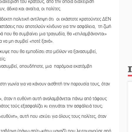
ιαχείριση του κράτους, από την οποία διαχείριση
, άδικα και αναίτια, οι πολίτες.
άδεκτη πολιτική αντίληψη ότι οι εκάστοτε κρατούντες ΔΕΝ
στάσεις που αποτελούν κίνδυνο για την ασφάλεια, τη ζωή
ρά που θα συμβαίνει μια τραγωδία, θα «επιλαμβάνονται»
για να μη συμβεί «ποτέ ξανά».
έκυψε που θα εμποδίσει στο μέλλον να ξανασυμβεί,
ίς;
ξανασυμβεί, οπουδήποτε, μια παρόμοια εκατόμβη
στη γωνία για να κάνουν αισθητή την παρουσία τους, όταν
η», όταν η ευθύνη αυτή αναλαμβάνεται πάνω από τάφους
τος τούς εξασφαλίζει κι εγγυάται την ασφάλειά τους;
υθύνη», αυτή που ισχύει για όλους τους πολίτες, όταν
ή ταβέρνα (πάνω σπίτι-κάτω μαγαζί) που λειτουργούσε από