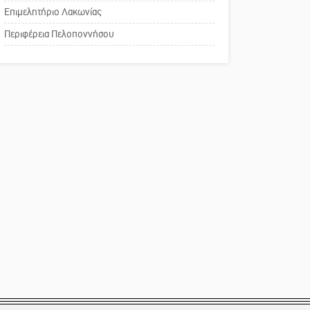
Επιμελητήριο Λακωνίας
Το δικό σας σχόλιο:
Περιφέρεια Πελοποννήσου
Παράδειγμα κοινωνικής
αναισθησίας
Πού βρίσκεται το ιστορικό
κέντρο της Σπάρτης;