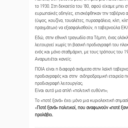
το 1930. Στη δεκαετία του ’80, αφού είχαμε μπει 
ευρωπαϊκές οδηγίες, επισκέφθηκαν την ταβέρνα α
(ύψος, κουζίνα, τουαλέτες, πυρασφάλεια, κλπ, κλπ
πραγμάτων) να εξασφαλισθούν, η ταβερνούλα ΕΚ
Εδώ, στην εθνική τραγωδία στα Τέμπη, ένας ολόκ
λειτουργεί χωρίς τη βασική προδιαγραφή του ηλε
ενός και μόνο σταθμάρχη, με τους τρόπους του 1
Αναρωτιέται κανείς:
ΠΟΙΑ είναι η διαφορά ανάμεσα στην λαϊκή ταβερν
προδιαγραφές και στην σιδηροδρομική εταιρεία π
προδιαγραφή λειτουργίας;
Είναι αυτό μια απλή «πολιτική ευθύνη»;
Το «ποτέ ξανά» έχει μόνο μια κυριολεκτική σημασί
«
Ποτέ ξανά» πολιτικοί, που αναφωνούν «ποτέ ξανά
προλάβει.