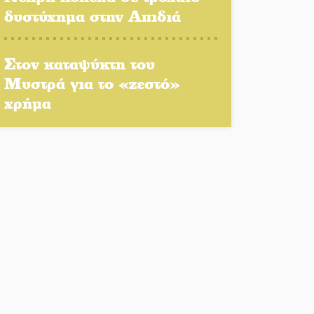
δυστύχημα στην Απιδιά
Παλαιοπαναγιά ξεσκέπασε η
Αστυνομία
Στον καταψύκτη του
Μπαρόκ μελωδίες κάτω από
Μυστρά για το «ζεστό»
την αυγουστιάτικη
πανσέληνο της Μονεμβασιάς
χρήμα
Διακοπή ρεύματος στο Έλος
Στο Γύθειο η Άντζελα
Γκερέκου
Νταλίκα έπεσε σε γκρεμό
στον Κλαδά: Νεκρός ο
48χρονος οδηγός