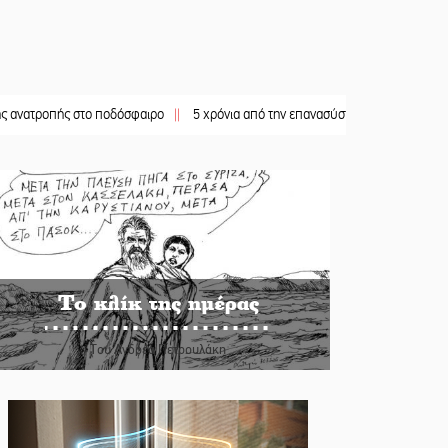
ς στο ποδόσφαιρο
||
5 χρόνια από την επανασύσταση της ΙΜ Παναγίας Βρεσθεν
Το κλίκ της ημέρας
Του Ανδρέα Πετρουλάκη