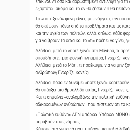
επικίνδυνη όσο και αρρωστημένη αντίληψη για τη δ
εξαρτάται ακόμα και το αν θα ζήσουν ή θα πεθάνουν
Το «ποτέ ξανά» φανερώνει, με ενάργεια, την απαρ
θα σκύψουν πάνω από τα προβλήματα και τις κατα
και την υγεία των πολιτών, αλλά, απλώς, κάθε φο
για να βρουν τα αίτια και το «τι» πρέπει να γίνει, 
Αλήθεια, μετά το «ποτέ ξανά» στη Μάνδρα, τι προ
οπουδήποτε, μια φονική πλημμύρα; Γνωρίζει κανε
Αλήθεια, μετά το Μάτι, τι προέκυψε, για να μην 
ανθρώπων; Γνωρίζει κανείς;
Αλήθεια, πόσα εν δυνάμει «ποτέ ξανά» καρτερούν 
θα υπάρξει μια θρυαλλίδα αιτίας; Γνωρίζει κανείς;
Και τι σημαίνει «αναλαμβάνω την πολιτική ευθύν
αδικοχαμένων ανθρώπων, που πίστευαν ότι το κρά
«Πολιτική ευθύνη» ΔΕΝ υπάρχει. Υπάρχει ΜΟΝΟ «ε
παραβούν τους νόμους.
Κάποτε, στη γειτονιά μου, υπήρχε μια παλιά λαϊκ