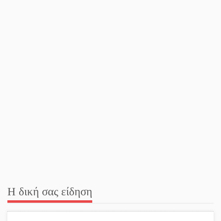
Φως σε μπαράζ διαρρήξεων
στον Δ. Ευρώτα
Υπερηφάνεια και αποθέωση!
Δύο μετάλλια για τη Λακωνία
στους Παιδικούς Αγώνες
Εντοπισμός και διάσωση
μεταναστών ανοιχτά του
Ταίναρου
Και ο Π. Νίκας δείχνει τον
ΦοΔΣΑ για τα «σπιτάκια»
Η δική σας είδηση
Εντολή διαγωνισμού για το
παλαιό Πρωτοδικείο Σπάρτης