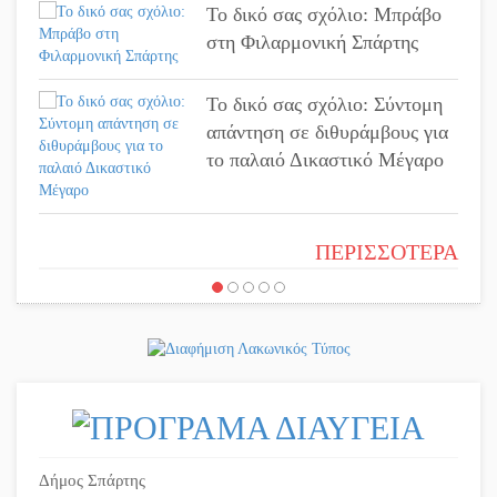
Το δικό σας σχόλιο: Μπράβο
Ασίστ στην εξωστρέφεια και
στη Φιλαρμονική Σπάρτης
την άθληση, καλάθι «νίκης»
στα Ανώγεια
Το δικό σας σχόλιο: Σύντομη
απάντηση σε διθυράμβους για
Στον Μανουσόπουλο τα ηνία
το παλαιό Δικαστικό Μέγαρο
των Ακαδημιών του Λεωνίδα
Γλυκόβρυσης
Το δικό σας σχόλιο: Ιερή
Προληπτικός έλεγχος μνήμης
ΠΕΡΙΣΣΟΤΕΡΑ
απόφαση
για ηλικιωμένους στη Σκάλα
Το δικό σας σχόλιο: Πώς να
εμπιστευθείς;
Στα «σπλάχνα» της ΑΑΔΕ οι
αγροτικές ενισχύσεις
Ο εξωραϊσμός της Πλατείας
Ν. Κόσμου και ένας
Εκδηλώσεις-δράσεις-
ελλοχεύων κίνδυνος
προθεσμίες στη Λακωνία
Δήμος Σπάρτης