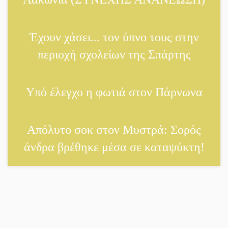
Δεν χαλαρώνει η επιφυλακή
για φωτιές στη Λακωνία
Έχουν χάσει... τον ύπνο τους στην
περιοχή σχολείων της Σπάρτης
Κατεβαίνει ο γενικός ρεύματος
σε Έλος και αρδευτικά 4
περιοχών του Δ. Ευρώτα
Υπό έλεγχο η φωτιά στον Πάρνωνα
Δημοσιεύτηκε η προκήρυξη
του διαγωνισμού για το παλαιό
Απόλυτο σοκ στον Μυστρά: Σορός
Πρωτοδικείο Σπάρτης
άνδρα βρέθηκε μέσα σε καταψύκτη!
Υπάλληλοι ΠΕ Λακωνίας:
«Στο κόκκινο το σύνολο των
Υπηρεσιών από την
υποστελέχωση»