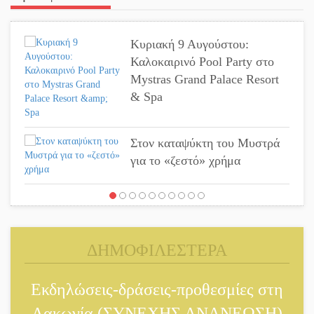
Κυριακή 9 Αυγούστου:
Καλοκαιρινό Pool Party στο
Mystras Grand Palace Resort
& Spa
Στον καταψύκτη του Μυστρά
για το «ζεστό» χρήμα
Ο καρχαρίας από την εποχή
του Σαίξπηρ που αψηφά τον
χρόνο
ΔΗΜΟΦΙΛΕΣΤΕΡΑ
Στη φάκα της Ασφάλειας
Σπάρτης μέλος της σπείρας
Εκδηλώσεις-δράσεις-προθεσμίες στη
των «κουκουλοφόρων»
Λακωνία (ΣΥΝΕΧΗΣ ΑΝΑΝΕΩΣΗ)