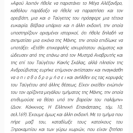
»Αφού λοιπόν ήθελε να παριστάνει το Μέγα Αλέξανδρο,
καθόλου παράδοξο να ήθελε να παραστήσει και τον
ορειβάτη, μια και ο Ταϋγετος του πρόσφερε μια τέτοια
ευκαιρία. Βέβαια υπάρχει και η άλλη εκδοχή, την οποία
υποστηρίζουν ορισμένοι ιστορικοί, ότι ήθελε δηλαδή να
σχηματίσει μια εικόνα της Μάνης, την οποία επιδίωκε να
υποτάξει: «Ετέθη επικεφαλής ισχυρότατου σώματος και
ώδευσεν από της επάνω από τον Μυστρά Αναβρυτής και
της επί του Ταϋγέτου Κακής Σκάλας, αλλά πλησίον της
Ανδρούβιστας ευρήκε επίμονον αντίστασιν και ηναγκάσθη
να ο π ι σ θ ο δ ρ ο μ ή σ ε ι και ανήλθεν εις τας κορυφάς
του Ταϋγέτου από άλλης θέσεως. Είχεν εκείθεν ενώπιόν
του τον ορίζοντα μεγάλου τμήματος της Μάνης, την οποία
επιθυμούσε να θέσει υπό την βαρείαν του παλάμην»
(Διον. Κόκκινος, Η Ελληνική Επανάστασις, τόμ. 10,
σελ.169). Έχουμε όμως και άλλη εκδοχή. Με το τμήμα που
πήρε μαζί του, καταδίωξε τους κατοίκους του
Ξηροκαμπίου και των γύρω χωριών, που είχαν ζητήσει