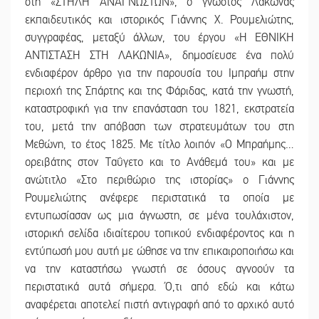
στη «ΣΤΗΛΗ ΑΝΑΓΝΩΣΤΩΝ», ο γνωστός Λάκωνας
εκπαιδευτικός και ιστορικός Γιάννης Χ. Ρουμελιώτης,
συγγραφέας, μεταξύ άλλων, του έργου «Η ΕΘΝΙΚΗ
ΑΝΤΙΣΤΑΣΗ ΣΤΗ ΛΑΚΩΝΙΑ», δημοσίευσε ένα πολύ
ενδιαφέρον άρθρο για την παρουσία του Ιμπραήμ στην
περιοχή της Σπάρτης και της Φάριδας, κατά την γνωστή,
καταστροφική για την επανάσταση του 1821, εκστρατεία
του, μετά την απόβαση των στρατευμάτων του στη
Μεθώνη, το έτος 1825. Με τίτλο λοιπόν «Ο Μπραήμης…
ορειβάτης στον Ταΰγετο και το Ανάθεμά του» και με
ανώτιτλο «Στο περιθώριο της ιστορίας» ο Γιάννης
Ρουμελιώτης ανέφερε περιστατικά τα οποία με
εντυπωσίασαν ως μια άγνωστη, σε μένα τουλάχιστον,
ιστορική σελίδα ιδιαίτερου τοπικού ενδιαφέροντος και η
εντύπωσή μου αυτή με ώθησε να την επικαιροποιήσω και
να την καταστήσω γνωστή σε όσους αγνοούν τα
περιστατικά αυτά σήμερα. Ό,τι από εδώ και κάτω
αναφέρεται αποτελεί πιστή αντιγραφή από το αρχικό αυτό