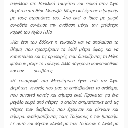
ασφάλεια στη Βασιλική Ταϋγέτου και ειδικά στον Άγιο
Δημήτρη στη θέση Μπουζιά. Μέχρι εκεί έφτασε ο Ιμπραήμ
με τους στρατιώτες του. Από εκεί ο ίδιος με μικρή
συνοδεία συνέχισε την ανάβαση μέχρι την ψηλότερη
κορφή του Αγίου Ηλία.
»Και έτσι του δόθηκε η ευκαιρία και να απολαύσει το
θέαμα, που προσφέρουν τα 2409 μέτρα ύψος, και να
κατοπτεύσει και τις οροσειρές, που διασχίζοντας τη Μάνη
φτάνουν μέχρι το Ταίναρο. Αλλά σύγχρονα ικανοποιήθηκε
και σαν ……. ορειβάτης.
»Η επιστροφή στο Μεχμέτμπεη έγινε από τον Άγιο
Δημήτρη, γεγονός που μας το επιβεβαιώνει το ανάθεμα,
που συναντά κανείς και σήμερα εκεί. Προκειται για ένα
μεγάλο σωρό από πέτρες, ο οποίος σχηματίστηκε από τις
πέτρες των διαβατών, που έρριχναν και ρίχνουν και
σήμερα, αναθεματίζοντας τους Τούρκους ή τον Ιμπραήμ.
Γι’ αυτό και λέγεται «Ανάθεμα των Τούρκων ή Ανάθεμα