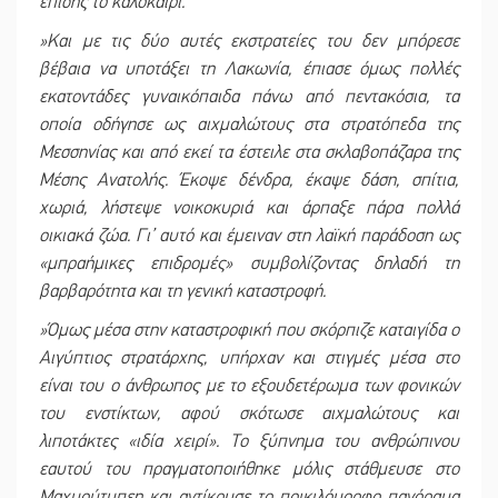
επίσης το καλοκαίρι.
»Και με τις δύο αυτές εκστρατείες του δεν μπόρεσε
βέβαια να υποτάξει τη Λακωνία, έπιασε όμως πολλές
εκατοντάδες γυναικόπαιδα πάνω από πεντακόσια, τα
οποία οδήγησε ως αιχμαλώτους στα στρατόπεδα της
Μεσσηνίας και από εκεί τα έστειλε στα σκλαβοπάζαρα της
Μέσης Ανατολής. Έκοψε δένδρα, έκαψε δάση, σπίτια,
χωριά, λήστεψε νοικοκυριά και άρπαξε πάρα πολλά
οικιακά ζώα. Γι’ αυτό και έμειναν στη λαϊκή παράδοση ως
«μπραήμικες επιδρομές» συμβολίζοντας δηλαδή τη
βαρβαρότητα και τη γενική καταστροφή.
»Όμως μέσα στην καταστροφική που σκόρπιζε καταιγίδα ο
Αιγύπτιος στρατάρχης, υπήρχαν και στιγμές μέσα στο
είναι του ο άνθρωπος με το εξουδετέρωμα των φονικών
του ενστίκτων, αφού σκότωσε αιχμαλώτους και
λιποτάκτες «ιδία χειρί». Το ξύπνημα του ανθρώπινου
εαυτού του πραγματοποιήθηκε μόλις στάθμευσε στο
Μαχμούτμπεη και αντίκρυσε το ποικιλόμορφο πανόραμα