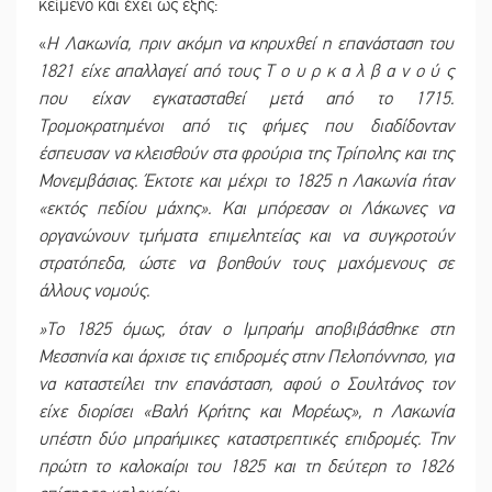
κείμενο και έχει ως εξής:
«
Η Λακωνία, πριν ακόμη να κηρυχθεί η επανάσταση του
1821 είχε απαλλαγεί από τους Τ ο υ ρ κ α λ β α ν ο ύ ς
που είχαν εγκατασταθεί μετά από το 1715.
Τρομοκρατημένοι από τις φήμες που διαδίδονταν
έσπευσαν να κλεισθούν στα φρούρια της Τρίπολης και της
Μονεμβάσιας. Έκτοτε και μέχρι το 1825 η Λακωνία ήταν
«εκτός πεδίου μάχης». Και μπόρεσαν οι Λάκωνες να
οργανώνουν τμήματα επιμελητείας και να συγκροτούν
στρατόπεδα, ώστε να βοηθούν τους μαχόμενους σε
άλλους νομούς.
»Το 1825 όμως, όταν ο Ιμπραήμ αποβιβάσθηκε στη
Μεσσηνία και άρχισε τις επιδρομές στην Πελοπόννησο, για
να καταστείλει την επανάσταση, αφού ο Σουλτάνος τον
είχε διορίσει «Βαλή Κρήτης και Μορέως», η Λακωνία
υπέστη δύο μπραήμικες καταστρεπτικές επιδρομές. Την
πρώτη το καλοκαίρι του 1825 και τη δεύτερη το 1826