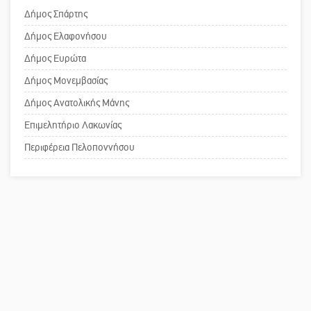
επιστολή στον δήμαρχο Σπάρτης για
Δήμος Σπάρτης
ευρώ
τη λειτουργία του ΚΑΠΗ
Δήμος Ελαφονήσου
Δήμος Ευρώτα
Το δικό σας σχόλιο: Παράδειγμα
Δήμος Μονεμβασίας
κοινωνικής αναισθησίας
Δήμος Ανατολικής Μάνης
Επιμελητήριο Λακωνίας
Πού βρίσκεται το ιστορικό κέντρο
Περιφέρεια Πελοποννήσου
της Σπάρτης;
Το δικό σας σχόλιο: Ρύποι