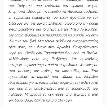
του Ταϋγέτου, που επόπτευε σαν αρχαίος έφορος
Σπαρτιάτης ολόκληρη την πεδιάδα της Λακωνίας. Άλλωστε
οι ευρωπαίοι παιδαγωγοί του είχαν φροντίσει να τον
διδάξουν όλη την αρχαία Ελληνική ιστορία από την οποία
εντυπωσιάσθηκε και ιδιαίτερα με τον Μέγα Αλέξανδρο,
τον οποίο εθαύμαζε και προσπαθούσε να μιμηθεί και στην
ιδιωτική του ζωή. Μια τέτοια εκδήλωση ονειροφαντασίας
είναι αυτό, που έκανε στην Αρκαδία. Παντρεύτηκετην
κόρη του Θεόδωρου Τσαμπακόπουλου από τη Βυτίνα,
«Αλέξανδρος μετά της Ρωξάνης». Και συγχρόνως
πάντρεψε τις ωραιότερες από τις αιχμάλωτες ελληνίδες με
τους μπέηδες και αγάδες της ακολουθίας του. Έτσι
προσπάθησε να μιμηθεί τους γάμους του Μεγάλου
Αλεξάνδρου, για να ικανοποιήσει ασφαλώς τον άλλο εαυτό
του, που ήταν απαλλαγμένος από τα επακόλουθα του
πολέμου. Μπορούσε να ξεκινούσε από εγωϊσμό ή από
φιλιδοξία. Όμως δείχνει και μια άλλη όψη.