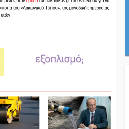
ετε
μέλος στην
ομάδα
του lakonikos.gr στο Facebook για να
ιοπιστία του «Λακωνικού Τύπου
»
,
της μοναδικής ημερήσιας
ν ετών