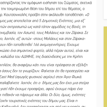
οστηρίζοντας την ομόφωνη εισήγηση του Σώματος, σχετικά
 την τεκμηριωμένη θέση του δήμου επί του θέματος, o
ρ. Κουτσονικολής προέβη στην ακόλουθη τοποθέτηση:
«Ο
μος μας αποτελείται από 5 Δημοτικές Ενότητες, μια εξ’
τών εκπροσωπώ ως κατά τόπον αρμόδιος τις Βοιές, τη
νεμβασία, τον Ασωπό, τους Μολάους και τον Ζάρακα. Σε
ο, λοιπόν, εξ’ αυτών -στους Μολάους και στον Ζάρακα-
ουν ήδη τοποθετηθεί 166 ανεμογεννήτριες. Έχουμε
κώσει ένα σημαντικό φορτίο, αλλά πέραν αυτού, είναι και
 καλώδια του ΑΔΜΗΕ, της διασύνδεσης με την Κρήτη.
ιπλέον, θα αναφέρω κάτι που είναι πρόσφατα σε εξέλιξη
α όσους δεν το γνωρίζουν. Φαίνεται ότι θα προσεγγίσει και
Εast Μed (αγωγός φυσικού αερίου) στον Άγιο Φωκά.
ταλαβαίνετε λοιπόν, ότι ο δήμος μας δεν έχει μια στείρα
γιατί ήδη έχουμε προσφέρει, αφού έχουμε πάρει ένα
 πιθανόν να πάρουμε και άλλο. Οι δύο, όμως, ενότητες
ξοχήν τουριστικές ενότητες του δήμου μας. Είναι η
ον Καβομαλιά. Δεν προσφέρονται και από γεωμορφία, αν