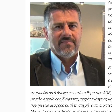
Υπ
με
Χα
δή
αυ
Μο
δύ
έχ
ση
τα
Επ
γι
ο 
Κα
αντιπαράθεση ή άποψη σε αυτό το θέμα των ΑΠΕ, 
μεγάλο φορτίο από διάφορες μορφές ενέργειας και
που γίνεται αναφορά αυτή τη στιγμή, είναι οι κατε
Μονεμβασιά και οι Βοιές, το Κάστρο, μέχρι και τ