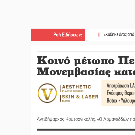
Ροή Ειδήσεων
:
||
«Χάθηκε ένας από τους απλούς,
Κοινό μέτωπο Πε
Μονεμβασίας κατ
Αντιδήμαρχος Κουτσονικολής: «Ο Αρμαγεδδών που