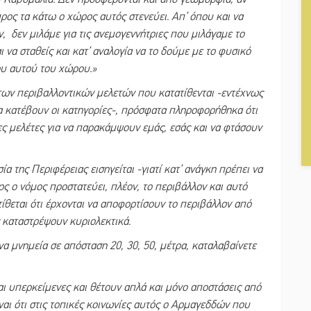
προς τα κάτω ο χώρος αυτός στενεύει. Απ’ όπου και να
ν, δεν μιλάμε για τις ανεμογεννήτριες που μιλάγαμε το
ι να σταθείς και κατ’ αναλογία να το δούμε με το φυσικό
ου αυτού του χώρου.
»
ων περιβαλλοντικών μελετών που κατατίθενται -εντέχνως
α κατέβουν οι κατηγορίες-, πρόσφατα πληροφορήθηκα ότι
ες μελέτες για να παρακάμψουν εμάς, εσάς και να φτάσουν
 της Περιφέρειας εισηγείται -γιατί κατ’ ανάγκη πρέπει να
ιος ο νόμος προστατεύει, πλέον, το περιβάλλον και αυτό
τίθεται ότι έρχονται να αποφορτίσουν το περιβάλλον από
ς καταστρέψουν κυριολεκτικά.
α μνημεία σε απόσταση 20, 30, 50, μέτρα, καταλαβαίνετε
αι υπερκείμενες και θέτουν απλά και μόνο αποστάσεις από
ίναι ότι στις τοπικές κοινωνίες αυτός ο Αρμαγεδδών που