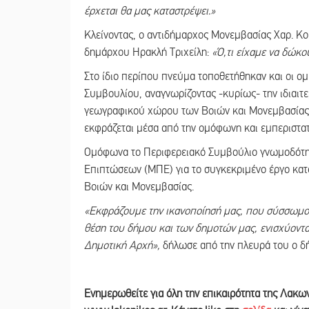
έρχεται θα μας καταστρέψει
.
»
Κλείνοντας, ο αντιδήμαρχος Μονεμβασίας Χαρ. Κο
δημάρχου Ηρακλή Τριχείλη:
«Ό,τι είχαμε να δώκο
Στο ίδιο περίπου πνεύμα τοποθετήθηκαν και οι 
Συμβουλίου, αναγνωρίζοντας -κυρίως- την ιδιαιτε
γεωγραφικού χώρου των Βοιών και Μονεμβασίας,
εκφράζεται μέσα από την ομόφωνη και εμπεριστα
Ομόφωνα το Περιφερειακό Συμβούλιο γνωμοδότησ
Επιπτώσεων (ΜΠΕ) για το συγκεκριμένο έργο κατ
Βοιών και Μονεμβασίας.
«Εκφράζουμε την ικανοποίησή μας, που σύσσωμο
θέση του δήμου και των δημοτών μας, ενισχύοντ
Δημοτική Αρχή»,
δήλωσε από την πλευρά του ο δ
Ε
νημερωθείτε για όλη την επικαιρότητα της Λακω