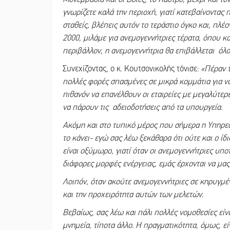
γνωρίζετε καλά την περιοχή, γιατί κατεβαίνοντας 
σταθείς, βλέπεις αυτόν το τεράστιο όγκο και, πλέο
2000, μιλάμε για ανεμογεννήτριες τέρατα, όπου κα
περιβάλλον, η ανεμογεννήτρια θα επιβάλλεται όλ
Συνεχίζοντας, ο κ. Κουτσονικολής τόνισε:
«Πέραν τ
πολλές φορές σπασμένες σε μικρά κομμάτια για ν
πιθανόν να επανέλθουν οι εταιρείες με μεγαλύτερ
να πάρουν τις αδειοδοτήσεις από τα υπουργεία.
Ακόμη και στο τυπικό μέρος που σήμερα η Υπηρεσία
το κάνει- εγώ σας λέω ξεκάθαρα ότι ούτε και ο ίδ
είναι οξύμωρο, γιατί όταν οι ανεμογεννήτριες υπο
διάφορες μορφές ενέργειας, εμάς έρχονται να μα
Λοιπόν, όταν ακούτε ανεμογεννήτριες σε κηρυγμέν
και την προχειρότητα αυτών των μελετών.
Βεβαίως, σας λέω και πάλι πολλές νομοθεσίες είν
μνημεία, τίποτα άλλο. Η πραγματικότητα, όμως, ε