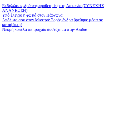
Εκδηλώσεις-δράσεις-προθεσμίες στη Λακωνία (ΣΥΝΕΧΗΣ
ΑΝΑΝΕΩΣΗ)
Υπό έλεγχο η φωτιά στον Πάρνωνα
Απόλυτο σοκ στον Μυστρά: Σορός άνδρα βρέθηκε μέσα σε
καταψύκτη!
Νεκρή κοπέλα σε τροχαίο δυστύχημα στην Απιδιά