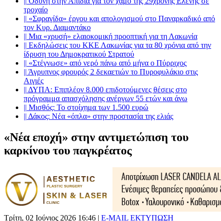
||
Οδύνη στην Απιδιά για τον χαμό της 29χρονης Ελένης σε
τροχαίο
||
«Σφραγίδα» έργου και απολογισμού στο Παναρκαδικό από
τον Κυρ. Διαμαντάκο
||
Μια «χρυσή» ελαιοκομική προοπτική για τη Λακωνία
||
Εκδηλώσεις του ΚΚΕ Λακωνίας για τα 80 χρόνια από την
ίδρυση του Δημοκρατικού Στρατού
||
«Στέγνωσε» από νερό πάνω από μήνα ο Πύρριχος
||
Άγρυπνος φρουρός 2 δεκαετιών το Πυροφυλάκιο στις
Αιγιές
||
ΔΥΠΑ: Επιπλέον 8.000 επιδοτούμενες θέσεις στο
πρόγραμμα απασχόλησης ανέργων 55 ετών και άνω
||
Μισθός: Το στοίχημα των 1.500 ευρώ
||
Δάκος: Νέα «όπλα» στην προστασία της ελιάς
«Νέα εποχή» στην αντιμετώπιση του
καρκίνου του παγκρέατος
Τρίτη, 02 Ιούνιος 2026 16:46
|
E-MAIL
ΕΚΤΥΠΩΣΗ