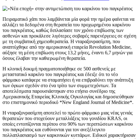
Πειραματικό χάπι που λαμβάνεται μία φορά την ημέρα φαίνεται να
αλλάζει τα δεδομένα στη θεραπεία του προχωρημένου καρκίνου
του παγκρέατος, καθώς διπλασίασε τον χρόνο επιβίωσης των
ασθενών και προκάλεσε λιγότερες σοβαρές παρενέργειες σε σχέση
με τη συμβατική χημειοθεραπεία. Η νταραξονρασίμπη, που
αναπτύχθηκε από την αμερικανική εταιρεία Revolution Medicine,
αύξησε τη μέση επιβίωση στους 13,2 μήνες, έναντι 6,7 μηνών για
όσους έλαβαν την καθιερωμένη θεραπεία.
Η κλινική δοκιμή πραγματοποιήθηκε σε 500 ασθενείς με
μεταστατικό καρκίνο του παγκρέατος και έδειξε ότι το νέο
φάρμακο κατάφερε να σταματήσει ή να επιβραδύνει την ανάπτυξη
των όγκων σχεδόν στο ένα τρίτο των συμμετεχόντων. Τα
αποτελέσματα παρουσιάστηκαν στο ετήσιο συνέδριο της
Αμερικανικής Εταιρείας Κλινικής Ογκολογίας και δημοσιεύθηκαν
στο επιστημονικό περιοδικό *New England Journal of Medicine*.
Η νταραξονρασίμπη αποτελεί το πρώτο φάρμακο μιας νέας γενιάς
θεραπειών που στοχεύουν μεταλλάξεις του γονιδίου KRAS, οι
οποίες εντοπίζονται περίπου στο 90% των περιπτώσεων καρκίνου
του παγκρέατος και ευθύνονται για τον ανεξέλεγκτο
πολλαπλασιασμό των καρκινικών κυττάρων. Ειδικοί χαρακτήρισαν