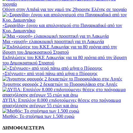
Οδύνη στην Απιδιά για τον χαμό της 29χρονης Ελένης σε τροχαίο
«Σφραγίδα» έργου και απολογισμού στο Παναρκαδικό από τον
Κυρ. Διαμαντάκο
Μια «χρυσή» ελαιοκομική προοπτική για τη Λακωνία
Εκδηλώσεις του ΚΚΕ Λακωνίας για τα 80 χρόνια από την ίδρυση
του Δημοκρατικού Στρατού
«Στέγνωσε» από νερό πάνω από μήνα ο Πύρριχος
Άγρυπνος φρουρός 2 δεκαετιών το Πυροφυλάκιο στις Αιγιές
ΔΥΠΑ: Επιπλέον 8.000 επιδοτούμενες θέσεις στο πρόγραμμα
απασχόλησης ανέργων 55 ετών και άνω
Μισθός: Το στοίχημα των 1.500 ευρώ
ΔΗΜΟΦΙΛΕΣΤΕΡΑ