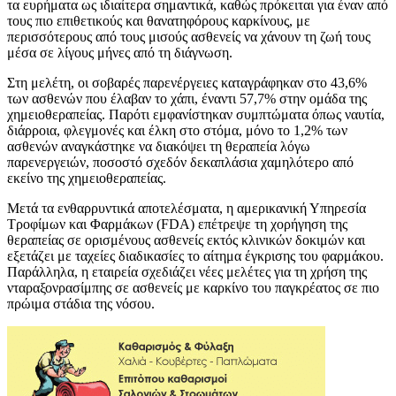
τα ευρήματα ως ιδιαίτερα σημαντικά, καθώς πρόκειται για έναν από
τους πιο επιθετικούς και θανατηφόρους καρκίνους, με
περισσότερους από τους μισούς ασθενείς να χάνουν τη ζωή τους
μέσα σε λίγους μήνες από τη διάγνωση.
Στη μελέτη, οι σοβαρές παρενέργειες καταγράφηκαν στο 43,6%
των ασθενών που έλαβαν το χάπι, έναντι 57,7% στην ομάδα της
χημειοθεραπείας. Παρότι εμφανίστηκαν συμπτώματα όπως ναυτία,
διάρροια, φλεγμονές και έλκη στο στόμα, μόνο το 1,2% των
ασθενών αναγκάστηκε να διακόψει τη θεραπεία λόγω
παρενεργειών, ποσοστό σχεδόν δεκαπλάσια χαμηλότερο από
εκείνο της χημειοθεραπείας.
Μετά τα ενθαρρυντικά αποτελέσματα, η αμερικανική Υπηρεσία
Τροφίμων και Φαρμάκων (FDA) επέτρεψε τη χορήγηση της
θεραπείας σε ορισμένους ασθενείς εκτός κλινικών δοκιμών και
εξετάζει με ταχείες διαδικασίες το αίτημα έγκρισης του φαρμάκου.
Παράλληλα, η εταιρεία σχεδιάζει νέες μελέτες για τη χρήση της
νταραξονρασίμπης σε ασθενείς με καρκίνο του παγκρέατος σε πιο
πρώιμα στάδια της νόσου.