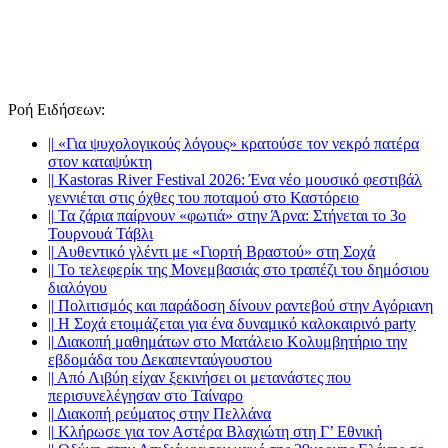
Ροή Ειδήσεων
:
||
«Για ψυχολογικούς λόγους» κρατούσε τον νεκρό πατέρα
στον καταψύκτη
||
Kastoras River Festival 2026: Ένα νέο μουσικό φεστιβάλ
γεννιέται στις όχθες του ποταμού στο Καστόρειο
||
Τα ζάρια παίρνουν «φωτιά» στην Άρνα: Στήνεται το 3ο
Τουρνουά Τάβλι
||
Αυθεντικό γλέντι με «Γιορτή Βραστού» στη Σοχά
||
Το τελεφερίκ της Μονεμβασιάς στο τραπέζι του δημόσιου
διαλόγου
||
Πολιτισμός και παράδοση δίνουν ραντεβού στην Αγόριανη
||
Η Σοχά ετοιμάζεται για ένα δυναμικό καλοκαιρινό party
||
Διακοπή μαθημάτων στο Ματάλειο Κολυμβητήριο την
εβδομάδα του Δεκαπενταύγουστου
||
Από Λιβύη είχαν ξεκινήσει οι μετανάστες που
περισυνελέγησαν στο Ταίναρο
||
Διακοπή ρεύματος στην Πελλάνα
||
Κλήρωσε για τον Αστέρα Βλαχιώτη στη Γ’ Εθνική