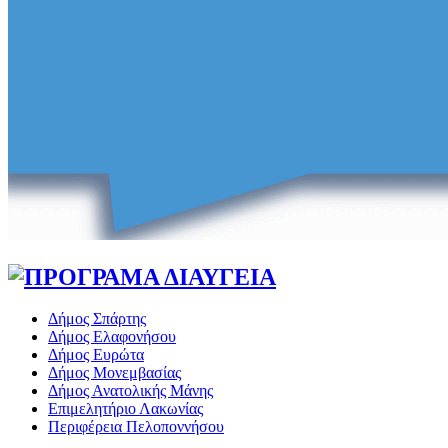
Δήμος Σπάρτης
Δήμος Ελαφονήσου
Δήμος Ευρώτα
Δήμος Μονεμβασίας
Δήμος Ανατολικής Μάνης
Επιμελητήριο Λακωνίας
Περιφέρεια Πελοποννήσου