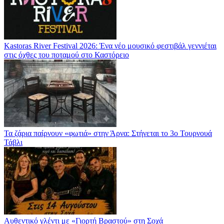
Kastoras River Festival 2026: Ένα νέο μουσικό φεστιβάλ γεννιέται
στις όχθες του ποταμού στο Καστόρειο
Τα ζάρια παίρνουν «φωτιά» στην Άρνα: Στήνεται το 3ο Τουρνουά
Τάβλι
Αυθεντικό γλέντι με «Γιορτή Βραστού» στη Σοχά