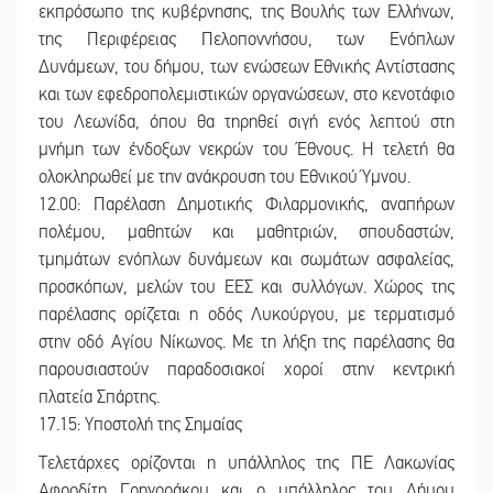
εκπρόσωπο της κυβέρνησης, της Βουλής των Ελλήνων,
της Περιφέρειας Πελοποννήσου, των Ενόπλων
Δυνάμεων, του δήμου, των ενώσεων Εθνικής Αντίστασης
και των εφεδροπολεμιστικών οργανώσεων, στο κενοτάφιο
του Λεωνίδα, όπου θα τηρηθεί σιγή ενός λεπτού στη
μνήμη των ένδοξων νεκρών του Έθνους. Η τελετή θα
ολοκληρωθεί με την ανάκρουση του Εθνικού Ύμνου.
12.00: Παρέλαση Δημοτικής Φιλαρμονικής, αναπήρων
πολέμου, μαθητών και μαθητριών, σπουδαστών,
τμημάτων ενόπλων δυνάμεων και σωμάτων ασφαλείας,
προσκόπων, μελών του ΕΕΣ και συλλόγων. Χώρος της
παρέλασης ορίζεται η οδός Λυκούργου, με τερματισμό
στην οδό Αγίου Νίκωνος. Με τη λήξη της παρέλασης θα
παρουσιαστούν παραδοσιακοί χοροί στην κεντρική
πλατεία Σπάρτης.
17.15: Υποστολή της Σημαίας
Τελετάρχες ορίζονται η υπάλληλος της ΠΕ Λακωνίας
Αφροδίτη Γρηγοράκου και ο υπάλληλος του Δήμου