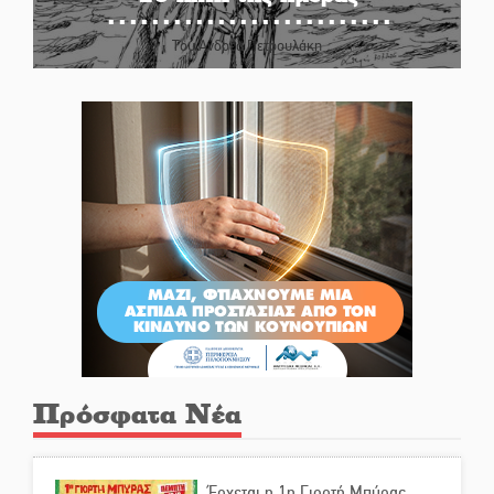
Του Ανδρέα Πετρουλάκη
Πρόσφατα Νέα
Έρχεται η 1η Γιορτή Μπύρας