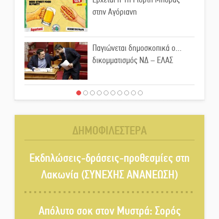
στην Αγόριανη
Παγιώνεται δημοσκοπικά ο…
δικομματισμός ΝΔ – ΕΛΑΣ
«Κεραυνοί» Μιχαλακάκου για
την ύδρευση στη Μάνη
ΔΗΜΟΦΙΛΕΣΤΕΡΑ
Παρουσιάστηκε το βιβλίο
«Νεαπολίτικα καρετομωράκια»
Εκδηλώσεις-δράσεις-προθεσμίες στη
στη Νεάπολη
Λακωνία (ΣΥΝΕΧΗΣ ΑΝΑΝΕΩΣΗ)
Στο κάδρο καταγγελιών Τατούλη
ο Σταύρος Αργειτάκος
Απόλυτο σοκ στον Μυστρά: Σορός