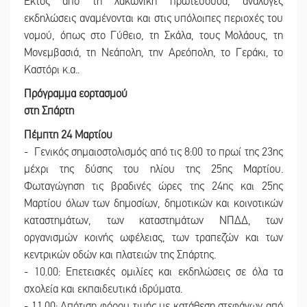
Εκτός από τη λακωνική πρωτεύουσα, ανάλογες
εκδηλώσεις αναμένονται και στις υπόλοιπες περιοχές του
νομού, όπως στο Γύθειο, τη Σκάλα, τους Μολάους, τη
Μονεμβασιά, τη Νεάπολη, την Αρεόπολη, το Γεράκι, το
Καστόρι κ.α..
Πρόγραμμα εορτασμού
στη Σπάρτη
Πέμπτη 24 Μαρτίου
- Γενικός σημαιοστολισμός από τις 8:00 το πρωί της 23ης
μέχρι της δύσης του ηλίου της 25ης Μαρτίου.
Φωταγώγηση τις βραδινές ώρες της 24ης και 25ης
Μαρτίου όλων των δημοσίων, δημοτικών και κοινοτικών
καταστημάτων, των καταστημάτων ΝΠΔΔ, των
οργανισμών κοινής ωφέλειας, των τραπεζών και των
κεντρικών οδών και πλατειών της Σπάρτης.
- 10.00: Επετειακές ομιλίες και εκδηλώσεις σε όλα τα
σχολεία και εκπαιδευτικά ιδρύματα.
- 11.00: Απότιση φόρου τιμής με κατάθεση στεφάνων από