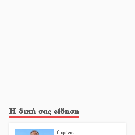
«επιστρέφει» στη μεγάλη οθόνη
«Μοναδικοί Άνθρωποι, Μια
Μεγάλη Παρέα» στην Ελαφόνησο
«Τουρισμός για Όλους 2026-
2027»: Άνοιξαν οι αιτήσεις για
όλα τα ΑΦΜ
Στο πύρινο μέτωπο με όχημα
60ετίας
Η δική σας είδηση
Θα κερδηθεί η «Χαμένη
Υπόθεση» της Αμάντα Τόρρες;
Ο χρόνος