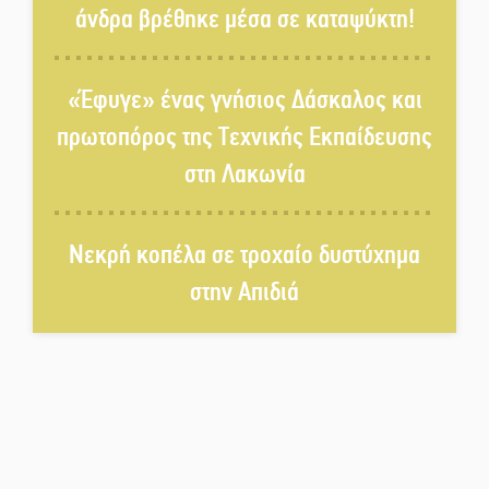
άνδρα βρέθηκε μέσα σε καταψύκτη!
Τα «Άνθη της Πέτρας» τίμησαν
τον Γ. Γιαξόγλου
«Έφυγε» ένας γνήσιος Δάσκαλος και
πρωτοπόρος της Τεχνικής Εκπαίδευσης
Τίμησε τον Π. Καρρά ο ΑΟ
στη Λακωνία
Κροκεών
Νεκρή κοπέλα σε τροχαίο δυστύχημα
Ανανεώθηκε το γήπεδο-στέκι
στην Απιδιά
στην παραλία της Νεάπολης
Ιωάννης Μ. Βαρβιτσιώτης: Στην
αιωνιότητα το ιστορικό πολιτικό
στέλεχος της Μεταπολίτευσης
Ο Άνθρωπος-αράχνη