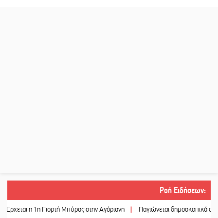
Ροή Ειδήσεων
:
 η 1η Γιορτή Μπύρας στην Αγόριανη
||
Παγιώνεται δημοσκοπικά ο… δικομματ